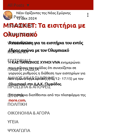
All Posts
Νέοι Ορίζοντες της Νέας Σμύρνης
All Posts
12 Δεκ 2024
ΜΠΑΣΚΕΤ: Τα εισιτήρια με
ΠΟΛΙΤΙΣΜΟΣ
Ολυμπιακό
ΑΘΛΗΤΙΣΜΟΣ
Ανακοίνωση για τα εισιτήρια του εντός 
ΨΥΧΟΛΟΓΙΑ
έδρας αγώνα με τον Ολυμπιακό 
ΚΟΙΝΩΝΙΑ
EDITORIALS
Η
 ΚΑΕ ΠΑΝΙΩΝΙΟΣ ΧΥΜΟΙ VIVA
 ενημερώνει 
τους φίλους της ομάδας ότι συνεχίζεται σε 
ΠΑΙΔΙ & ΠΑΙΔΕΙΑ
γοργούς ρυθμούς η διάθεση των εισιτηρίων για 
ΔΗΜΟΣ ΝΕΑΣ ΣΜΥΡΝΗΣ
τον αγώνα της Κυριακής (15/12- 17:15) με τον 
Ολυμπιακό στο Δ.Α.Κ. Γλυφάδας
.
ΠΡΟΣΩΠΑ & ΑΠΟΨΕΙΣ
Τα εισιτήρια διατίθενται από την πλατφόρμα της 
ΙΣΤΟΡΙΑ
more.com
.
ΠΟΛΙΤΙΚΗ
ΟΙΚΟΝΟΜΙΑ & ΑΓΟΡΑ
ΥΓΕΙΑ
ΨΥΧΑΓΩΓΙΑ