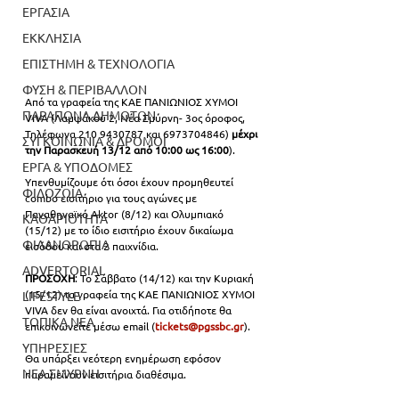
ΕΡΓΑΣΙΑ
ΕΚΚΛΗΣΙΑ
ΕΠΙΣΤΗΜΗ & ΤΕΧΝΟΛΟΓΙΑ
ΦΥΣΗ & ΠΕΡΙΒΑΛΛΟΝ
Από τα γραφεία της ΚΑΕ ΠΑΝΙΩΝΙΟΣ ΧΥΜΟΙ 
ΠΑΡΑΠΟΝΑ ΔΗΜΟΤΩΝ
VIVA (Λαμψάκου 2, Νέα Σμύρνη- 3ος όροφος, 
Τηλέφωνα 210 9430787 και 6973704846)
 μέχρι 
ΣΥΓΚΟΙΝΩΝΙΑ & ΔΡΟΜΟΙ
την Παρασκευή 13/12 από 10:00 ως 16:00
).
ΕΡΓΑ & ΥΠΟΔΟΜΕΣ
Υπενθυμίζουμε ότι όσοι έχουν προμηθευτεί 
ΦΙΛΟΖΩΙΑ
combo εισιτήριο για τους αγώνες με 
Παναθηναϊκό Aktor (8/12) και Ολυμπιακό 
ΚΑΘΑΡΙΟΤΗΤΑ
(15/12) με το ίδιο εισιτήριο έχουν δικαίωμα 
ΦΙΛΑΝΘΡΩΠΙΑ
εισόδου και στα 2 παιχνίδια.
ADVERTORIAL
ΠΡΟΣΟΧΗ
: Το Σάββατο (14/12) και την Κυριακή 
(15/12) τα γραφεία της ΚΑΕ ΠΑΝΙΩΝΙΟΣ XYMOI 
LIFESTYLE
VIVA δεν θα είναι ανοιχτά. Για οτιδήποτε θα 
ΤΟΠΙΚΑ ΝΕΑ
επικοινωνείτε μέσω email (
tickets@pgssbc.gr
).
ΥΠΗΡΕΣΙΕΣ
Θα υπάρξει νεότερη ενημέρωση εφόσον 
ΝΕΑ ΣΜΥΡΝΗ
παραμείνουν εισιτήρια διαθέσιμα.