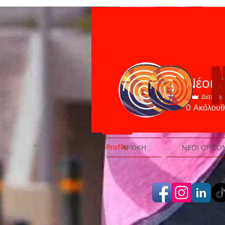
N
Νέοι 
Διαχειρι
0
Ακόλουθ
Profile
ΑΡΧΙΚΗ
ΝΕΟΙ ΟΡΙΖΟ