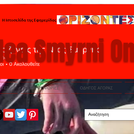
Η Ιστοσελίδα της Εφημερίδας
ea Smyrni On
Ορίζοντες της Νέας Σμύρνης
στής
οι
0
Ακολουθείτε
ΝΤΕΣ
ΠΛΗΡΟΦΟΡΙΕΣ
ΟΔΗΓΟΣ ΑΓΟΡΑΣ