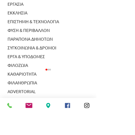
ΕΡΓΑΣΙΑ
ΕΚΚΛΗΣΙΑ
ΕΠΙΣΤΗΜΗ & ΤΕΧΝΟΛΟΓΙΑ
ΦΥΣΗ & ΠΕΡΙΒΑΛΛΟΝ
ΠΑΡΑΠΟΝΑ ΔΗΜΟΤΩΝ
ΣΥΓΚΟΙΝΩΝΙΑ & ΔΡΟΜΟΙ
ΕΡΓΑ & ΥΠΟΔΟΜΕΣ
ΦΙΛΟΖΩΙΑ
ΚΑΘΑΡΙΟΤΗΤΑ
ΦΙΛΑΝΘΡΩΠΙΑ
ADVERTORIAL
LIFESTYLE
ΤΟΠΙΚΑ ΝΕΑ
Κολύμβηση: Κορυφαία
Δύο απόφοιτοι τ
ΥΠΗΡΕΣΙΕΣ
αθλήτρια Κ14 η
Ευαγγελικής Σχ
ΝΕΑ ΣΜΥΡΝΗ
Γεωργία Πετρουδάκη
Νέας Σμύρνης