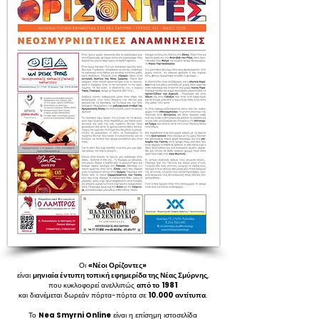
Οι
«Νέοι Ορίζοντες»
είναι
μηνιαία έντυπη τοπική εφημερίδα της Νέας Σμύρνης
,
που κυκλοφορεί ανελλιπώς
από το
1981
και διανέμεται δωρεάν πόρτα-πόρτα σε
10.000
αντίτυπα
.
Το
Nea Smyrni Online
είναι η επίσημη ιστοσελίδα