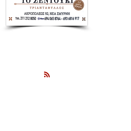
Nea Smyrni Online | Νέοι Ορίζοντες
Όλα τα Νέα της Νέας Σμύρνης