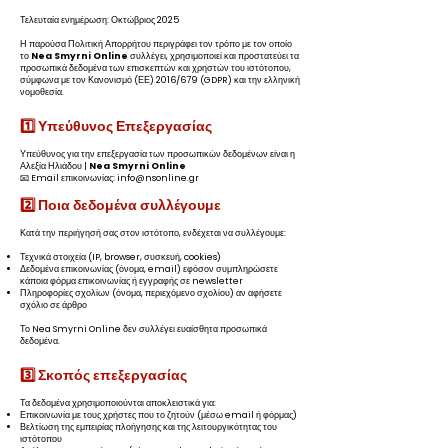
Τελευταία ενημέρωση: Οκτώβριος 2025
Η παρούσα Πολιτική Απορρήτου περιγράφει τον τρόπο με τον οποίο
το
Nea Smyrni Online
συλλέγει, χρησιμοποιεί και προστατεύει τα
προσωπικά δεδομένα των επισκεπτών και χρηστών του ιστότοπου,
σύμφωνα με τον Κανονισμό (ΕΕ) 2016/679 (GDPR) και την ελληνική
νομοθεσία.
1️⃣ Υπεύθυνος Επεξεργασίας
Υπεύθυνος για την επεξεργασία των προσωπικών δεδομένων είναι η
Αλεξία Ηλιάδου |
Nea Smyrni Online
📧 Email επικοινωνίας: info@nsonline.gr
2️⃣ Ποια δεδομένα συλλέγουμε
Κατά την περιήγησή σας στον ιστότοπο, ενδέχεται να συλλέγουμε:
Τεχνικά στοιχεία (IP, browser, συσκευή, cookies)
Δεδομένα επικοινωνίας (όνομα, email) εφόσον συμπληρώσετε
κάποια φόρμα επικοινωνίας ή εγγραφής σε newsletter
Πληροφορίες σχολίων (όνομα, περιεχόμενο σχολίου) αν αφήσετε
σχόλιο σε άρθρο
Το Nea Smyrni Online δεν συλλέγει ευαίσθητα προσωπικά
δεδομένα.
3️⃣ Σκοπός επεξεργασίας
Τα δεδομένα χρησιμοποιούνται αποκλειστικά για:
Επικοινωνία με τους χρήστες που το ζητούν (μέσω email ή φόρμας)
Βελτίωση της εμπειρίας πλοήγησης και της λειτουργικότητας του
ιστότοπου