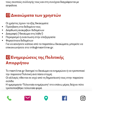
τους σκοπούς συλλογής τους και στη συνέχεια διαγράφονται με
ασφάλεια.
8️⃣ Δικαιώματα των χρηστών
Οι χρήστες έχουν τα εξής δικαιώματα:
Πρόσβαση στα δεδομένα τους
Διόρθωση ανακριβών δεδομένων
Διαγραφή (“δικαίωμα στη λήθη”)
Περιορισμό ή εναντίωση στην επεξεργασία
Φορητότητα δεδομένων
Για να ασκήσετε κάποιο από τα παραπάνω δικαιώματα, μπορείτε να
επικοινωνήσετε στο info@nsonline.gr.
9️⃣ Ενημερώσεις της Πολιτικής
Απορρήτου
Το nsonline.gr διατηρεί το δικαίωμα να ενημερώνει ή να τροποποιεί
την παρούσα Πολιτική ανά πάσα στιγμή.
Οι αλλαγές τίθενται σε ισχύ από τη δημοσίευσή τους στην παρούσα
σελίδα.
Η ημερομηνία “Τελευταία ενημέρωση” στο επάνω μέρος δείχνει πότε
τροποποιήθηκε τελευταία φορά.
🔟 Επικοινωνία
Για οποιαδήποτε ερώτηση ή αίτημα σχετικά με την παρούσα πολιτική,
μπορείτε να επικοινωνείτε με:
📧 info@nsonline.gr