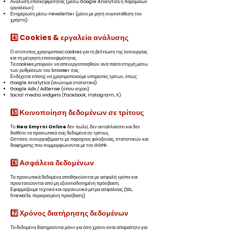
Ανάλυση επισκεψιμότητας (μέσω Google Analytics ή παρόμοιων
εργαλείων)
Ενημέρωση μέσω newsletter (μόνο με ρητή συγκατάθεση του
χρήστη)
4️⃣ Cookies & εργαλεία ανάλυσης
Ο ιστότοπος χρησιμοποιεί cookies για τη βελτίωση της λειτουργίας
και τη μέτρηση επισκεψιμότητας.
Τα cookies μπορούν να απενεργοποιηθούν ανά πάσα στιγμή μέσω
των ρυθμίσεων του browser σας.
Ενδέχεται επίσης να χρησιμοποιούμε υπηρεσίες τρίτων, όπως:
Google Analytics (ανώνυμα στατιστικά)
Google Ads / AdSense (όπου ισχύει)
Social media widgets (Facebook, Instagram, X)
5️⃣ Κοινοποίηση δεδομένων σε τρίτους
Το
Nea Smyrni Online
δεν πωλεί, δεν ανταλλάσσει και δεν
διαθέτει τα προσωπικά σας δεδομένα σε τρίτους.
Ωστόσο, συνεργαζόμαστε με παρόχους φιλοξενίας, στατιστικών και
διαφήμισης που συμμορφώνονται με τον GDPR.
6️⃣ Ασφάλεια δεδομένων
Τα προσωπικά δεδομένα αποθηκεύονται με ασφαλή τρόπο και
προστατεύονται από μη εξουσιοδοτημένη πρόσβαση.
Εφαρμόζουμε τεχνικά και οργανωτικά μέτρα ασφάλειας (SSL,
firewalls, περιορισμένη πρόσβαση).
7️⃣ Χρόνος διατήρησης δεδομένων
Τα δεδομένα διατηρούνται μόνο για όσο χρόνο είναι απαραίτητο για