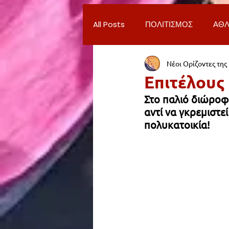
All Posts
ΠΟΛΙΤΙΣΜΟΣ
ΑΘΛ
Νέοι Ορίζοντες της
ΔΗΜΟΣ ΝΕΑΣ ΣΜΥΡΝΗΣ
Π
Επιτέλους 
Στο παλιό διώροφ
ΨΥΧΑΓΩΓΙΑ
ΕΡΓΑΣΙΑ
αντί να γκρεμιστεί
πολυκατοικία! 
ΠΑΡΑΠΟΝΑ ΔΗΜΟΤΩΝ
ΣΥ
ΦΙΛΑΝΘΡΩΠΙΑ
ADVERTORI