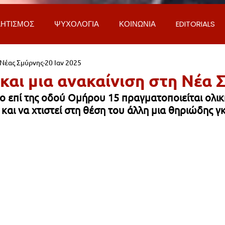
ΗΤΙΣΜΟΣ
ΨΥΧΟΛΟΓΙΑ
ΚΟΙΝΩΝΙΑ
EDITORIALS
 Νέας Σμύρνης
20 Ιαν 2025
ΡΟΣΩΠΑ & ΑΠΟΨΕΙΣ
ΙΣΤΟΡΙΑ
ΠΟΛΙΤΙΚΗ
ΟΙΚΟΝ
και μια ανακαίνιση στη Νέα 
ο επί της οδού Ομήρου 15 πραγματοποιείται ολικ
ΕΚΚΛΗΣΙΑ
ΕΠΙΣΤΗΜΗ & ΤΕΧΝΟΛΟΓΙΑ
ΦΥΣΗ & ΠΕΡΙ
 και να χτιστεί στη θέση του άλλη μια θηριώδης γκ
ΓΚΟΙΝΩΝΙΑ & ΔΡΟΜΟΙ
ΕΡΓΑ & ΥΠΟΔΟΜΕΣ
ΦΙΛΟΖΩΙ
AL
LIFESTYLE
ΤΟΠΙΚΑ ΝΕΑ
ΥΠΗΡΕΣΙΕΣ
ΝΕΑ