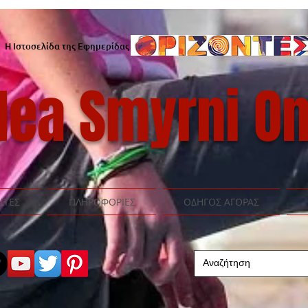
Η Ιστοσελίδα της Εφημερίδας
ea Smyrni On
ΝΤΕΣ
ΠΛΗΡΟΦΟΡΙΕΣ
ΟΔΗΓΟΣ ΑΓΟΡΑΣ