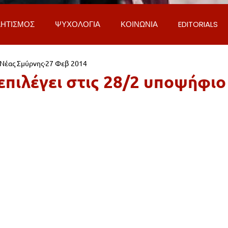
ΗΤΙΣΜΟΣ
ΨΥΧΟΛΟΓΙΑ
ΚΟΙΝΩΝΙΑ
EDITORIALS
 Νέας Σμύρνης
27 Φεβ 2014
ΡΟΣΩΠΑ & ΑΠΟΨΕΙΣ
ΙΣΤΟΡΙΑ
ΠΟΛΙΤΙΚΗ
ΟΙΚΟΝ
επιλέγει στις 28/2 υποψήφιο
ΕΚΚΛΗΣΙΑ
ΕΠΙΣΤΗΜΗ & ΤΕΧΝΟΛΟΓΙΑ
ΦΥΣΗ & ΠΕΡΙ
ΓΚΟΙΝΩΝΙΑ & ΔΡΟΜΟΙ
ΕΡΓΑ & ΥΠΟΔΟΜΕΣ
ΦΙΛΟΖΩΙ
AL
LIFESTYLE
ΤΟΠΙΚΑ ΝΕΑ
ΥΠΗΡΕΣΙΕΣ
ΝΕΑ