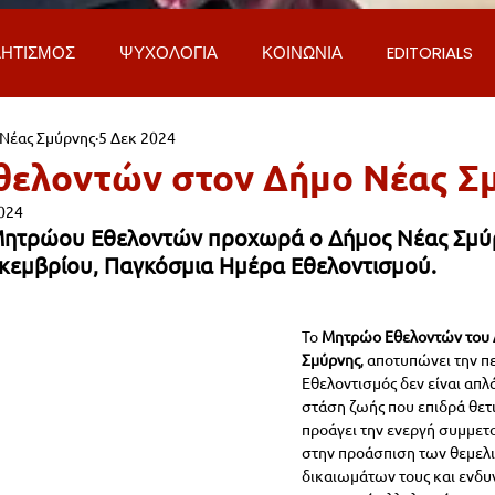
ΗΤΙΣΜΟΣ
ΨΥΧΟΛΟΓΙΑ
ΚΟΙΝΩΝΙΑ
EDITORIALS
 Νέας Σμύρνης
5 Δεκ 2024
ΡΟΣΩΠΑ & ΑΠΟΨΕΙΣ
ΙΣΤΟΡΙΑ
ΠΟΛΙΤΙΚΗ
ΟΙΚΟΝ
ελοντών στον Δήμο Νέας Σ
024
ΕΚΚΛΗΣΙΑ
ΕΠΙΣΤΗΜΗ & ΤΕΧΝΟΛΟΓΙΑ
ΦΥΣΗ & ΠΕΡΙ
 Μητρώου Εθελοντών προχωρά ο Δήμος Νέας Σμύρ
κεμβρίου, Παγκόσμια Ημέρα Εθελοντισμού.
ΓΚΟΙΝΩΝΙΑ & ΔΡΟΜΟΙ
ΕΡΓΑ & ΥΠΟΔΟΜΕΣ
ΦΙΛΟΖΩΙ
Το
 Μητρώο Εθελοντών του 
Σμύρνης
, αποτυπώνει την π
Εθελοντισμός δεν είναι απλά
AL
LIFESTYLE
ΤΟΠΙΚΑ ΝΕΑ
ΥΠΗΡΕΣΙΕΣ
ΝΕΑ
στάση ζωής που επιδρά θετι
προάγει την ενεργή συμμετ
στην προάσπιση των θεμελ
δικαιωμάτων τους και ενδυ