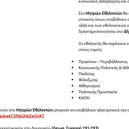
κοινωνική αλληλεγγύη και 
Στο 
Μητρώο 
Εθελοντών
 θα
στοιχεία όσων υποβάλουν α
αλλά και των εθελοντικών 
δραστηριοποιούνται στο
 Δ
Οι εθελοντές θα παρέχουν τι
στους τομείς:
Πρασίνου – Περιβάλλοντος
Κοινωνικής Πολιτικής & Αλ
Παιδείας
Φιλοζωίας
Αθλητισμού
Πολιτικής Προστασία
ΚΑΠΗ
φούν στο
 Μητρώο Εθελοντών
 μπορούν να υποβάλουν ηλεκτρονικά την α
.gle/ewtC5fdxGNxZw5UK7
ροσέρχονται στο Δημαρχείο 
(Λεωφ. Συγγρού 191-193)
.