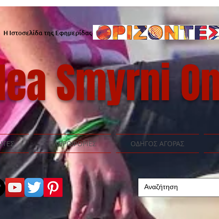
Η Ιστοσελίδα της Εφημερίδας
ea Smyrni On
ΝΤΕΣ
ΠΛΗΡΟΦΟΡΙΕΣ
ΟΔΗΓΟΣ ΑΓΟΡΑΣ