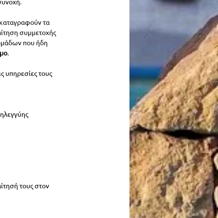
συνοχή.
 καταγραφούν τα 
ίτηση συμμετοχής 
ομάδων που ήδη 
ήμο
.
ς υπηρεσίες τους 
ληλεγγύης
ίτησή τους στον 