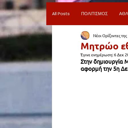
All Posts
ΠΟΛΙΤΙΣΜΟΣ
ΑΘΛ
Νέοι Ορίζοντες της
ΔΗΜΟΣ ΝΕΑΣ ΣΜΥΡΝΗΣ
Π
Μητρώο εθ
Έγινε ενημέρωση:
6 Δεκ 2
ΨΥΧΑΓΩΓΙΑ
ΕΡΓΑΣΙΑ
Στην δημιουργία
αφορμή την 5η Δε
ΠΑΡΑΠΟΝΑ ΔΗΜΟΤΩΝ
ΣΥ
ΦΙΛΑΝΘΡΩΠΙΑ
ADVERTORI