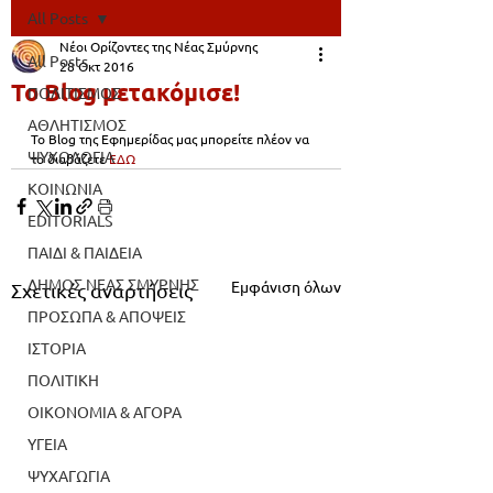
All Posts
Νέοι Ορίζοντες της Νέας Σμύρνης
All Posts
28 Οκτ 2016
Το Blog μετακόμισε!
ΠΟΛΙΤΙΣΜΟΣ
ΑΘΛΗΤΙΣΜΟΣ
Το Blog της Εφημερίδας μας μπορείτε πλέον να 
ΨΥΧΟΛΟΓΙΑ
το διαβάζετε 
ΕΔΩ
ΚΟΙΝΩΝΙΑ
EDITORIALS
ΠΑΙΔΙ & ΠΑΙΔΕΙΑ
ΔΗΜΟΣ ΝΕΑΣ ΣΜΥΡΝΗΣ
Εμφάνιση όλων
Σχετικές αναρτήσεις
ΠΡΟΣΩΠΑ & ΑΠΟΨΕΙΣ
ΙΣΤΟΡΙΑ
ΠΟΛΙΤΙΚΗ
ΟΙΚΟΝΟΜΙΑ & ΑΓΟΡΑ
ΥΓΕΙΑ
ΨΥΧΑΓΩΓΙΑ