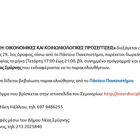
ΣΗ: ΟΙΚΟΝΟΜΙΚΕΣ ΚΑΙ ΚΟΙΝΩΝΙΟΛΟΓΙΚΕΣ ΠΡΟΣΕΓΓΙΣΕΙΣ»
 διεξάγεται 
ς 29, 3ος όροφος, πίσω από το Πάντειο Πανεπιστήμιο, παρέχεται δωρεάν,
ργίας το μήνα (Τετάρτη 17:00 έως 21:00, βλ. συνημμένο πρόγραμμα) και 
έας Σμύρνης
 που ενδιαφέρονται να το παρακολουθήσουν.
 θα δίδεται βεβαίωση παρακολούθησης από το 
Πάντειο Πανεπιστήμιο
.
ρμα που βρίσκεται στην ιστοσελίδα του Σεμιναρίου: 
http://interdiscipl
 Νίκη Μέλλιου, τηλ. 697 9486255
αφές μέσω του Δήμου Νέας Σμύρνης:
ος, τηλ: 213 2025840