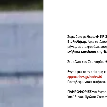
Σεμινάριο με θέμα 
«Η ΚΡΙ
Βιβλιοθήκης
, Αριστοτέλου
μήνες, με μία φορά λειτου
ενήλικες κατοίκους της Ν
Στο τέλος του Σεμιναρίου
Εγγραφές στην επίσημη φό
approaches.gr/node/86
Για τηλεφωνικές αιτήσεις:
ΠΛΗΡΟΦΟΡΙΕΣ 
για Εγγρ
Υπεύθυνος: Πρώιας Στέφαν