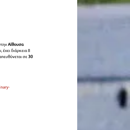
στην
 Αίθουσα 
 έχει διάρκεια 8 
απευθύνεται σε 
30 
inary-