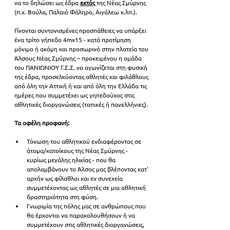
να το δηλώσει ως έδρα 
εκτός 
της Νέας Σμύρνης 
(π.χ. Βούλα, Παλαιό Φάληρο, Αιγάλεω κ.λπ.).
Γίνονται συντονισμένες προσπάθειες να υπάρξει 
ένα τρίτο γήπεδο 4mx15 - κατά προτίμηση 
μόνιμο ή ακόμη και προσωρινό στην πλατεία του 
Άλσους Νέας Σμύρνης – προκειμένου η ομάδα 
του ΠΑΝΙΩΝΙΟΥ Γ.Σ.Σ. να αγωνίζεται στη φυσική 
της έδρα, προσελκύοντας αθλητές και φιλάθλους 
από όλη την Αττική ή και από όλη την Ελλάδα τις 
ημέρες που συμμετέχει ως γηπεδούχος στις 
αθλητικές διοργανώσεις (τοπικές ή πανελλήνιες). 
Τα οφέλη προφανή:
Τόνωση του αθλητικού ενδιαφέροντος σε 
άτομα/κατοίκους της Νέας Σμύρνης - 
κυρίως μεγάλης ηλικίας - που θα 
απολαμβάνουν το Άλσος μας βλέποντας κατ' 
αρχήν ως φίλαθλοι και εν συνεχεία 
συμμετέχοντας ως αθλητές σε μια αθλητική 
δραστηριότητα στη φύση.
Γνωριμία της πόλης μας σε ανθρώπους που 
θα έρχονται να παρακολουθήσουν ή να 
συμμετέχουν στις αθλητικές διοργανώσεις, 