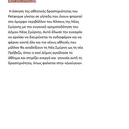
Εδαφοσφαίρισης)
.
 Η άσκηση της αθλητικής δραστηριότητας του 
Petanque γίνεται σε γήπεδα που έχουν φτιαχτεί 
στο όμορφο περιβάλλον του Άλσους της Νέας 
Σμύρνης με την ευγενική χρηματοδότηση του 
Δήμου Νέας Σμύρνης. Αυτό έδωσε την ευκαιρία 
να αρχίσει να διευρύνεται το ενδιαφέρον και να 
φέρνει κοντά όλο και πιο νέους αθλητές που 
μάλλον θα αναδείξουν τη Νέα Σμύρνη ως τη νέα 
Πρέβεζα, όπου ο εκεί Δήμος αγκάλιασε το 
άθλημα και στηρίζει ενεργά και  γενναία αυτή τη 
δραστηριότητα, όπως φαίνεται στην «Διαύγεια».