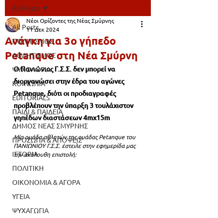
All Posts
Νέοι Ορίζοντες της Νέας Σμύρνης
All Posts
11 Δεκ 2024
Ανάγκη για 3ο γήπεδο
ΠΟΛΙΤΙΣΜΟΣ
Petanque στη Νέα Σμύρνη
ΑΘΛΗΤΙΣΜΟΣ
O Πανιώνιος Γ.Σ.Σ. δεν μπορεί να 
ΨΥΧΟΛΟΓΙΑ
διοργανώσει στην έδρα του αγώνες 
ΚΟΙΝΩΝΙΑ
Petanque, διότι οι προδιαγραφές 
EDITORIALS
προβλέπουν την ύπαρξη 3 τουλάχιστον 
ΠΑΙΔΙ & ΠΑΙΔΕΙΑ
γηπέδων διαστάσεων 4mx15m 
ΔΗΜΟΣ ΝΕΑΣ ΣΜΥΡΝΗΣ
Μία ομάδα αθλητών της ομάδας Petanque του 
ΠΡΟΣΩΠΑ & ΑΠΟΨΕΙΣ
ΠΑΝΙΩΝΙΟΥ Γ.Σ.Σ. έστειλε στην εφημερίδα μας 
ΙΣΤΟΡΙΑ
την ακόλουθη επιστολή:
ΠΟΛΙΤΙΚΗ
ΟΙΚΟΝΟΜΙΑ & ΑΓΟΡΑ
ΥΓΕΙΑ
ΨΥΧΑΓΩΓΙΑ