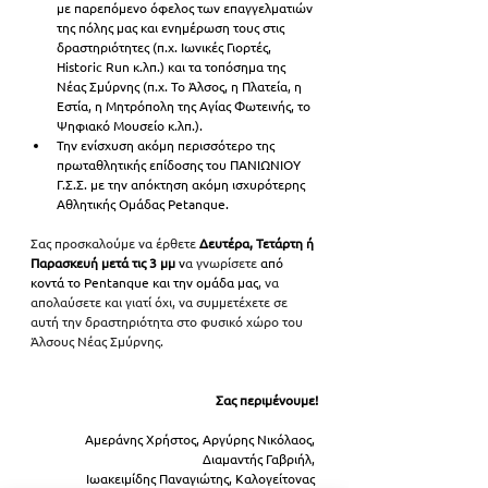
με παρεπόμενο όφελος των επαγγελματιών 
της πόλης μας και ενημέρωση τους στις 
δραστηριότητες (π.χ. Ιωνικές Γιορτές, 
Historic Run κ.λπ.) και τα τοπόσημα της 
Νέας Σμύρνης (π.χ. Το Άλσος, η Πλατεία, η 
Εστία, η Μητρόπολη της Αγίας Φωτεινής, το 
Ψηφιακό Μουσείο κ.λπ.).
Την ενίσχυση ακόμη περισσότερο της 
πρωταθλητικής επίδοσης του ΠΑΝΙΩΝΙΟΥ 
Γ.Σ.Σ. με την απόκτηση ακόμη ισχυρότερης 
Αθλητικής Ομάδας Petanque.
Σας προσκαλούμε να έρθετε 
Δευτέρα, Τετάρτη ή 
Παρασκευή μετά τις 3 μμ
 ν
α γνωρίσετε
από 
κοντά το Pentanque και την ομάδα μας
, να 
απολαύσετε και γιατί όχι, να συμμετέχετε σε 
αυτή την δραστηριότητα στο φυσικό χώρο του 
Άλσους Νέας Σμύρνης. 
Σας περιμένουμε!
Αμεράνης Χρήστος, Αργύρης Νικόλαος, 
Διαμαντής Γαβριήλ, 
Ιωακειμίδης Παναγιώτης, Καλογείτονας 