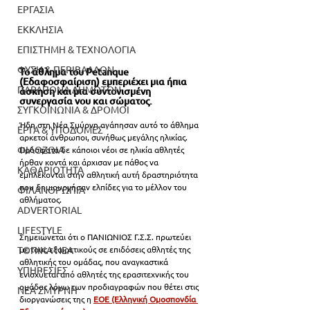
ΕΡΓΑΣΙΑ
ΕΚΚΛΗΣΙΑ
ΕΠΙΣΤΗΜΗ & ΤΕΧΝΟΛΟΓΙΑ
ΦΥΣΗ & ΠΕΡΙΒΑΛΛΟΝ
Το άθλημα του Petanque 
(Εδαφοσφαίριση) εμπεριέχει μια ήπια 
ΠΑΡΑΠΟΝΑ ΔΗΜΟΤΩΝ
άσκηση και μια συντονισμένη 
συνεργασία νου και σώματος. 
ΣΥΓΚΟΙΝΩΝΙΑ & ΔΡΟΜΟΙ
Ήδη στη Νέα Σμύρνη αγάπησαν αυτό το άθλημα 
ΕΡΓΑ & ΥΠΟΔΟΜΕΣ
αρκετοί άνθρωποι, συνήθως μεγάλης ηλικίας. 
ΦΙΛΟΖΩΙΑ
Πρόσφατα δε κάποιοι νέοι σε ηλικία αθλητές 
ήρθαν κοντά και άρχισαν με πάθος να 
ΚΑΘΑΡΙΟΤΗΤΑ
εμπλέκονται στην αθλητική αυτή δραστηριότητα 
που δημιουργήσαν ελπίδες για το μέλλον του 
ΦΙΛΑΝΘΡΩΠΙΑ
αθλήματος. 
ADVERTORIAL
LIFESTYLE
Σημειώνεται ότι ο ΠΑΝΙΩΝΙΟΣ Γ.Σ.Σ. πρωτεύει 
ΤΟΠΙΚΑ ΝΕΑ
με τους εξαιρετικούς σε επιδόσεις αθλητές της 
αθλητικής του ομάδας, που αναγκαστικά 
ΥΠΗΡΕΣΙΕΣ
ενισχύεται από αθλητές της ερασιτεχνικής του 
ομάδας λόγω των προδιαγραφών που θέτει στις 
ΝΕΑ ΣΜΥΡΝΗ
διοργανώσεις της η
ΕΟΕ (Ελληνική Ομοσπονδία 