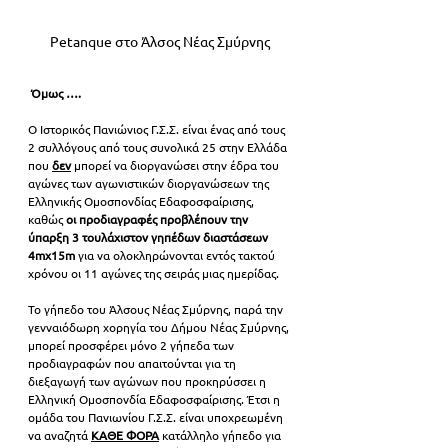
Petanque στο Άλσος Νέας Σμύρνης
 Όμως ….
O Ιστορικός Πανιώνιος Γ.Σ.Σ. είναι ένας από τους 
2 συλλόγους από τους συνολικά 25 στην Ελλάδα 
που 
δεν
μπορεί να διοργανώσει στην έδρα του 
αγώνες των αγωνιστικών διοργανώσεων της 
Ελληνικής Ομοσπονδίας Εδαφοσφαίρισης, 
καθώς 
οι προδιαγραφές προβλέπουν την 
ύπαρξη 3 τουλάχιστον γηπέδων διαστάσεων 
4mx15m
 για να ολοκληρώνονται εντός τακτού 
χρόνου οι 11 αγώνες της σειράς μιας ημερίδας.
Το γήπεδο του Άλσους Νέας Σμύρνης, παρά την 
γενναιόδωρη χορηγία του Δήμου Νέας Σμύρνης, 
μπορεί προσφέρει μόνο 2 γήπεδα των 
προδιαγραφών που απαιτούνται για τη 
διεξαγωγή των αγώνων που προκηρύσσει η 
Ελληνική Ομοσπονδία Εδαφοσφαίρισης. Έτσι η 
ομάδα του Πανιωνίου Γ.Σ.Σ. είναι υποχρεωμένη 
να αναζητά
ΚΑΘΕ ΦΟΡΑ
 κατάλληλο γήπεδο για 