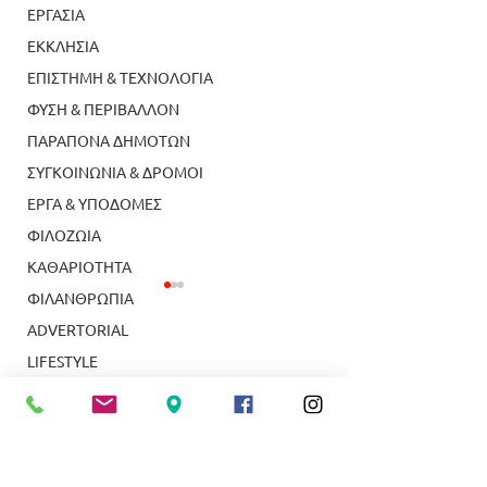
ΕΡΓΑΣΙΑ
ΕΚΚΛΗΣΙΑ
ΕΠΙΣΤΗΜΗ & ΤΕΧΝΟΛΟΓΙΑ
ΦΥΣΗ & ΠΕΡΙΒΑΛΛΟΝ
ΠΑΡΑΠΟΝΑ ΔΗΜΟΤΩΝ
ΣΥΓΚΟΙΝΩΝΙΑ & ΔΡΟΜΟΙ
ΕΡΓΑ & ΥΠΟΔΟΜΕΣ
ΦΙΛΟΖΩΙΑ
ΚΑΘΑΡΙΟΤΗΤΑ
ΦΙΛΑΝΘΡΩΠΙΑ
ADVERTORIAL
LIFESTYLE
ΤΟΠΙΚΑ ΝΕΑ
ΥΠΗΡΕΣΙΕΣ
Κολύμβηση: Κορυφαία
Δύο απόφοιτοι τ
ΝΕΑ ΣΜΥΡΝΗ
αθλήτρια Κ14 η
Ευαγγελικής Σχ