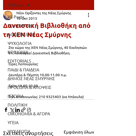
All Posts
Νέοι Ορίζοντες της Νέας Σμύρνης
All Posts
10 Οκτ 2013
Δανειστική Βιβλιοθήκη από
ΠΟΛΙΤΙΣΜΟΣ
τη ΧΕΝ Νέας Σμύρνης
ΑΘΛΗΤΙΣΜΟΣ
ΨΥΧΟΛΟΓΙΑ
Στο χώρο της ΧΕΝ Νέας Σμύρνης, 40 Εκκλησιών 
ΚΟΙΝΩΝΙΑ
61, λειτουργεί Δανειστική Βιβλιοθήκη.
EDITORIALS
Ώρες Λειτουργίας:
ΠΑΙΔΙ & ΠΑΙΔΕΙΑ
Δευτέρα & Πέμπτη 10.00-11.00 π.μ.
ΔΗΜΟΣ ΝΕΑΣ ΣΜΥΡΝΗΣ
Τρίτη 18.00-20.00
ΠΡΟΣΩΠΑ & ΑΠΟΨΕΙΣ
ΙΣΤΟΡΙΑ
Τηλ. επικοινωνίας: 210 9325403 (κα Ντάουλα)
ΠΟΛΙΤΙΚΗ
ΟΙΚΟΝΟΜΙΑ & ΑΓΟΡΑ
ΥΓΕΙΑ
ΨΥΧΑΓΩΓΙΑ
Εμφάνιση όλων
Σχετικές αναρτήσεις