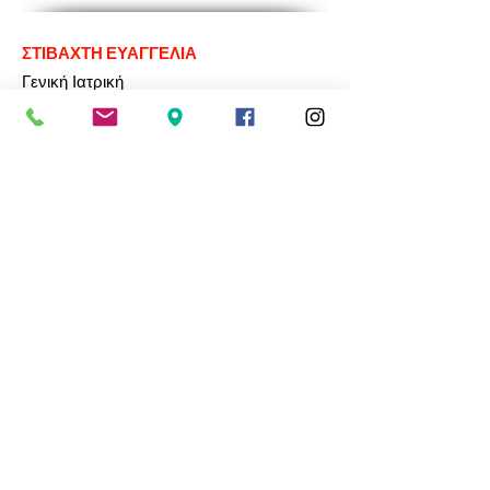
ΣΤΙΒΑΧΤΗ ΕΥΑΓΓΕΛΙΑ
Γενική Ιατρική
Αϊδινίου 12
210 935 6145
-
693 695 9575
ΣΥΚΙΩΤΟΥ ΠΑΝΑΓΙΩΤΑ
Γενική Ιατρική
2ας Μαΐου 3
210 931 7230
ΦΡΑΓΚΟΥΛΗΣ ΑΘ. ΕΥΑΓΓΕΛΟΣ
Γενική Ιατρική
Βίαντος 18
210 932 0015
-
694 465 8448