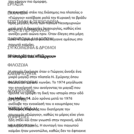
την κάνουν πιο όμορφη.
ΕΡΓΑΣΙΑ
Το πιο παλιό στέκι της διάσημης πια πλατείας ο 
ΕΚΚΛΗΣΙΑ
«Γιώργος» κατέβασε ρολά την Κυριακή το βράδυ 
ΕΠΙΣΤΗΜΗ & ΤΕΧΝΟΛΟΓΙΑ
προς μεγάλη λύπη των παλιών Νεοσμυρνιών 
μετά από 5 δεκαετίες λειτουργίας, καθώς είχε 
ΦΥΣΗ & ΠΕΡΙΒΑΛΛΟΝ
ανοίξει μισό αιώνα πριν. Όταν έλεγες στα μέρη 
ΠΑΡΑΠΟΝΑ ΔΗΜΟΤΩΝ
αυτά «Γιώργος» το μυαλό πήγαινε αμέσως στο 
παγωτό καϊμάκι.
ΣΥΓΚΟΙΝΩΝΙΑ & ΔΡΟΜΟΙ
Η ιστορία του «Γιώργου»
ΕΡΓΑ & ΥΠΟΔΟΜΕΣ
ΦΙΛΟΖΩΙΑ
Η ιστορία ξεκίνησε όταν ο Γιώργος άνοιξε ένα 
ΚΑΘΑΡΙΟΤΗΤΑ
μικρό μαγαζί στην πλατεία Ν. Σμύρνης όπου 
ΦΙΛΑΝΘΡΩΠΙΑ
πουλούσε παγωτό χωνάκι. Το 1974 μεγάλωσε 
την επιχείρησή του ανοίγοντας το μαγαζί που 
ADVERTORIAL
έμελλε να γράψει τη δική του ιστορία στην οδό 
2ας Μαΐου 14
. Δύο χρόνια μετά το 1976 
LIFESTYLE
ανέλαβε την ενοικίασή του ο κουμπάρος του 
ΤΟΠΙΚΑ ΝΕΑ
Θόδωρος Καραλής
 που διατήρησε την 
επωνυμία «Γιώργος», καθώς το μέρος είχε γίνει 
ΥΠΗΡΕΣΙΕΣ
ήδη στέκι και ήταν γνωστό στην περιοχή, αλλά 
και εκτός περιοχής. Η συνταγή του παγωτού 
ΝΕΑ ΣΜΥΡΝΗ
καϊμάκι ήταν μονοπώλιο, καθώς δεν το έφτιαχνε 