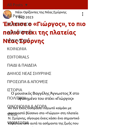
All Posts
Νέοι Ορίζοντες της Νέας Σμύρνης
All Posts
1 Φεβ 2023
Έκλεισε ο «Γιώργος», το πιο
ΠΟΛΙΤΙΣΜΟΣ
παλιό στέκι της πλατείας
ΑΘΛΗΤΙΣΜΟΣ
Νέας Σμύρνης
ΨΥΧΟΛΟΓΙΑ
ΚΟΙΝΩΝΙΑ
EDITORIALS
ΠΑΙΔΙ & ΠΑΙΔΕΙΑ
ΔΗΜΟΣ ΝΕΑΣ ΣΜΥΡΝΗΣ
ΠΡΟΣΩΠΑ & ΑΠΟΨΕΙΣ
ΙΣΤΟΡΙΑ
O μουσικός Βαγγέλης Άγνωστος Χ στο 
ΠΟΛΙΤΙΚΗ
αγαπημένο του στέκι «Γιώργος»
ΟΙΚΟΝΟΜΙΑ & ΑΓΟΡΑ
Αν δεν έχεις δοκιμάσει παγωτό καϊμάκι με 
σιροπιαστό βύσσινο στο «Γιώργο» στη πλατεία 
ΥΓΕΙΑ
Ν. Σμύρνης, σίγουρα έχεις χάσει ένα σημαντικό 
ΨΥΧΑΓΩΓΙΑ
κεφάλαιο από αυτά τα ασήμαντα της ζωής που 