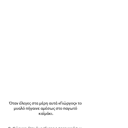
Όταν έλεγες στα μέρη αυτά «Γιώργος» το 
μυαλό πήγαινε αμέσως στο παγωτό 
καϊμάκι.
Ο «Γιώργος» ήταν έως σήμερα η παρηγοριά των 