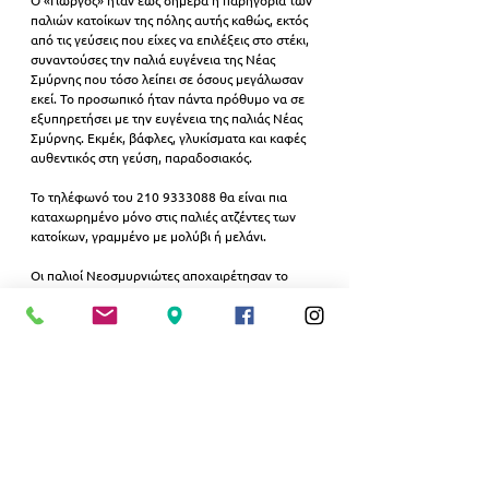
παλιών κατοίκων της πόλης αυτής καθώς, εκτός 
από τις γεύσεις που είχες να επιλέξεις στο στέκι, 
συναντούσες την παλιά ευγένεια της Νέας 
Σμύρνης που τόσο λείπει σε όσους μεγάλωσαν 
εκεί. Το προσωπικό ήταν πάντα πρόθυμο να σε 
εξυπηρετήσει με την ευγένεια της παλιάς Νέας 
Σμύρνης. Εκμέκ, βάφλες, γλυκίσματα και καφές 
αυθεντικός στη γεύση, παραδοσιακός.
Το τηλέφωνό του 210 9333088 θα είναι πια 
καταχωρημένο μόνο στις παλιές ατζέντες των 
κατοίκων, γραμμένο με μολύβι ή μελάνι.
Οι παλιοί Νεοσμυρνιώτες αποχαιρέτησαν το 
αγαπημένο τους στέκι, το «Γιώργο» μένοντας 
μέχρι αργά που έκλεισε το βράδυ της Κυριακής 
29 Ιανουαρίου 2023
 τρώγοντας για τελευταία 
φορά το θρυλικό καϊμάκι του, με την ακριβή 
συνταγή. Το παγωτό καϊμάκι σερβιριζόταν σκέτο 
ή για όσους το προτιμούσαν με παγωτό εκμέκ.
Το συμβόλαιο έληξε και ο χώρος πλέον 
περιήλθε στο ιδιοκτήτη που τυγχάνει παπάς.