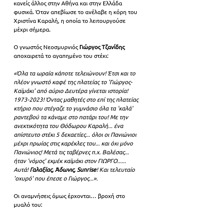
κανείς άλλος στην Αθήνα και στην Ελλάδα 
φυσικά. Όταν απεβίωσε το ανέλαβε η κόρη του 
Χριστίνα Καραλή, η οποία το λειτουργούσε 
μέχρι σήμερα.
Ο γνωστός Νεοσμυρνιός 
Γιώργος Τζανίδης
αποχαιρετά το αγαπημένο του στέκι: 
«Όλα τα ωραία κάποτε τελειώνουν! Έτσι και το 
πλέον γνωστό καφέ της πλατείας το 'Γιώργος-
Καϊμάκι' από αύριο Δευτέρα γίνεται ιστορία! 
1973-2023! Όντας μαθητές στο επί της πλατείας 
κτήριο που στέγαζε το γυμνάσιο όλα τα 'καλά' 
ραντεβού τα κάναμε στο πατάρι του! Με την 
ανεκτικότητα του Θόδωρου Καραλή... ένα 
απίστευτο στέκι 5 δεκαετίες... όλοι οι Πανιώνιοι 
μέχρι πρωίας στις καρέκλες του... και όχι μόνο 
Πανιώνιος! Μετά τις ταβέρνες π.χ. Βαλέσας... 
ήταν 'νόμος' εκμέκ καϊμάκι στον ΓΙΩΡΓΟ...... 
Αυτά! 
Γαλαξίας, Άδωνις, Sunrise
! Και τελευταίο 
'οχυρό' που έπεσε ο Γιώργος...».
Οι αναμνήσεις όμως έρχονται… βροχή στο 
μυαλό του: 