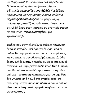
«Τι θυμήθηκα!! Κάθε πρωινό Σ/Κ καφεδιά σε 
Γιώργο, αφού πρώτα παίρναμε όλες τις 
αθλητικές εφημερίδες από 
ΛΩΛΟ
! Και βέβαια 
υποχρέωση να τις γυρίσουμε πίσω, καθότι ο 
Δημήτρης Καγκελάρης
 τό ’χε γούρι να μη 
παίρνει χρήματα! Τρομερές καταστάσεις... και 
στις 2.30 βουρ στον ιστορικό με αναγκαία στάση 
σε στο 'Νίκο' (
Νίκο Κώστογλου
) για 
κρεατόπιτες!»
Εκεί λοιπόν στην πλατεία, το στέκι ο «Γιώργος» 
έγραψε ιστορία. Εκεί άραζαν έως σήμερα οι 
παλιοί Νεοσμυρνιώτες να πιουν τον καφέ τους 
και να φάνε το μοναδικό καϊμάκι παγωτό. Όλα 
έχουν αλλάξει στην πλατεία, όμως το στέκι αυτό 
ήταν εκεί να θυμίζει την παλιά καλή Νέα Σμύρνη 
που θυμούνται οι παλιότεροι κάτοικοί της. Δεν 
υπήρχε περίπτωση να περάσεις και να μην δεις 
ένα γνωστό από παλιά στο σημείο αυτό, σε 
αντίθεση με την υπόλοιπη πλατεία που ο παλιός 
Νεοσμυρνιώτης κυκλοφορεί συνήθως ανάμεσα 
σε αγνώστους.