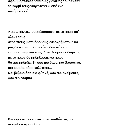
αφού μαρτυρίες λένε πως γυναίκες πουλούσαν 
το κορμί τους φθηνότερα κι από ένα
ποτήρι κρασί. 
Έτσι… πάντα… Ασχολούμαστε με το ποιος απ' 
όλους τους
άχρηστους, ματαιόδοξους, φιλοχρήματους θα 
μας διοικήσει… Κι αν είναι δυνατόν να
είμαστε ανάμεσά τους. Ασχολούμαστε διαρκώς 
με το ποιον θα πηδήξουμε και ποιος
θα μας πηδήξει. Κι όσο πιο βίαια, πιο βιτσιόζικα, 
πιο ακραία, τόσο καλύτερα…
Και βέβαια όσο πιο φθηνά, όσο πιο αναίμακτα, 
όσο πιο τσάμπα… 
---------
Κινούμαστε ουσιαστικά ακολουθώντας την 
ανεξέλεγκτη επιθυμία