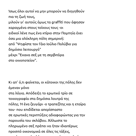
Ίσως όλοι αυτοί να μην μπορούν να διηγηθούν 
πια τη ζωή τους,
μιλούν γι' αυτούς όμως τα graffiti που άφησαν 
χαραγμένα στους τοίχους τους -οι
ειδικοί λένε πως ένα κτίριο στην Πομπηία έχει 
όσα μια ολόκληρη πόλη σημερινή:
από "Ψηφίστε τον Γάιο Ιούλιο Πολύβιο για 
δημόσιο λειτουργό"
μέχρι "Έκανα σεξ με τη σερβιτόρα
στο οινοποτείον". 
Κι απ' ό,τι φαίνεται, οι κάτοικοι της πόλης δεν 
έμεναν μόνο
στα λόγια. Απόδειξη το ερωτικό τρίο σε 
τοιχογραφία στα δημόσια λουτρά της
πόλης. Ή ένα ζευγάρι -ο τραπεζίτης και η εταίρα 
του- που επιδίδεται απερίσπαστο
σε ερωτικές περιπτύξεις αδιαφορώντας για την 
παρουσία του σκλάβου. Άλλωστε το
πληρωμένο σεξ πρέπει να ήταν ιδιαιτέρως 
προσιτό οικονομικά σε όλες τις τάξεις,