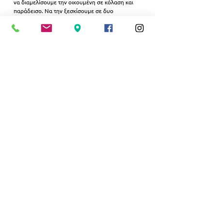
να διαμελίσουμε την οικουμένη σε κόλαση και 
παράδεισο. Να την ξεσκίσουμε σε δυο
άκρα. Κι απολαμβάνουμε τη βάρβαρη χαρά του 
πιο πρωτόγονου ανθρώπου παλεύοντας
με το βουβάλι… και ζωγραφίζοντας την πάλη 
μας σε τοίχους κενούς…
Αλεξία Ηλιάδου
Εμφάνιση όλων
Σχετικές αναρτήσεις