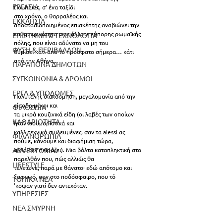
ΕΡΓΑΣΙΑ
Πομπηϊας, σ' ένα ταξίδι
στο χρόνο, ο θαρραλέος και 
ΕΚΚΛΗΣΙΑ
αποστασιοποιημένος επισκέπτης αναβιώνει την
καθημερινότητα μιας άλλοτε εύπορης ρωμαϊκής 
ΕΠΙΣΤΗΜΗ & ΤΕΧΝΟΛΟΓΙΑ
πόλης, που είναι αδύνατο να μη του
ΦΥΣΗ & ΠΕΡΙΒΑΛΛΟΝ
θυμίσει κάτι από το πρόσφατο σήμερα… κάτι 
από την Αθήνα...
ΠΑΡΑΠΟΝΑ ΔΗΜΟΤΩΝ
ΣΥΓΚΟΙΝΩΝΙΑ & ΔΡΟΜΟΙ
ΕΡΓΑ & ΥΠΟΔΟΜΕΣ
Πολυτελής διακόσμηση, μεγαλομανία από την 
είσοδο μέχρι και
ΦΙΛΟΖΩΙΑ
τα μικρά κουζινικά είδη (οι λαβές των οποίων 
ΚΑΘΑΡΙΟΤΗΤΑ
ήταν χιουμοριστικά και
καλλιτεχνικά σμιλευμένες, σαν τα alessi ας 
ΦΙΛΑΝΘΡΩΠΙΑ
πούμε, κάνουμε και διαφήμιση τώρα,
ADVERTORIAL
αλλά δεν πειράζει). Μια βόλτα καταπληκτική στο 
παρελθόν που, πώς αλλιώς θα
LIFESTYLE
τελείωνε, παρά με θάνατο· εδώ απότομο και 
ξαφνικό, σαν στο ποδόσφαιρο, που τό
ΤΟΠΙΚΑ ΝΕΑ
'κοψαν γιατί δεν αντεχόταν. 
ΥΠΗΡΕΣΙΕΣ
ΝΕΑ ΣΜΥΡΝΗ