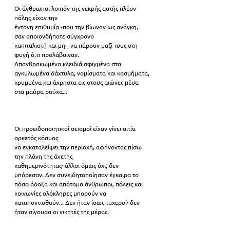
Οι άνθρωποι λοιπόν της νεκρής αυτής πλέον 
πόλης είχαν την
έντονη επιθυμία -που την βίωναν ως ανάγκη, 
σαν οποιονδήποτε σύγχρονο
καπιταλιστή και μη-, να πάρουν μαζί τους στη 
φυγή ό,τι προλάβαιναν.
Απανθρακωμένα κλειδιά σφιγμένα στα 
αγκυλωμένα δάχτυλα, νομίσματα και κοσμήματα,
κρυμμένα και άχρηστα εις στους αιώνες μέσα 
στα μαύρα ρούχα...
Οι προειδοποιητικοί σεισμοί είχαν γίνει αιτία 
αρκετός κόσμος
να εγκαταλείψει την περιοχή, αφήνοντας πίσω 
την πλάνη της άνετης
καθημερινότητας· άλλοι όμως όχι, δεν 
μπόρεσαν. Δεν συνειδητοποίησαν έγκαιρα το
πόσο άδοξα και απότομα άνθρωποι, πόλεις και 
κοινωνίες ολόκληρες μπορούν να
καταποντισθούν... Δεν ήταν ίσως τυχεροί· δεν 
ήταν σίγουρα οι νικητές της μέρας.