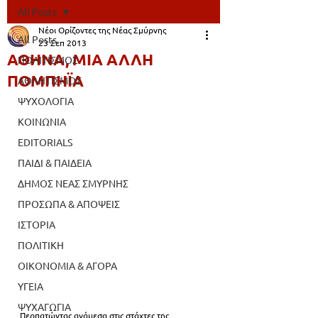
All Posts
Νέοι Ορίζοντες της Νέας Σμύρνης
All Posts
23 Σεπ 2013
ΑΘΗΝΑ, ΜΙΑ ΑΛΛΗ
ΠΟΛΙΤΙΣΜΟΣ
ΠΟΜΠΗΪΑ
ΑΘΛΗΤΙΣΜΟΣ
ΨΥΧΟΛΟΓΙΑ
ΚΟΙΝΩΝΙΑ
EDITORIALS
ΠΑΙΔΙ & ΠΑΙΔΕΙΑ
ΔΗΜΟΣ ΝΕΑΣ ΣΜΥΡΝΗΣ
ΠΡΟΣΩΠΑ & ΑΠΟΨΕΙΣ
ΙΣΤΟΡΙΑ
ΠΟΛΙΤΙΚΗ
ΟΙΚΟΝΟΜΙΑ & ΑΓΟΡΑ
ΥΓΕΙΑ
ΨΥΧΑΓΩΓΙΑ
Περπατώντας ανάμεσα στις στάχτες της 