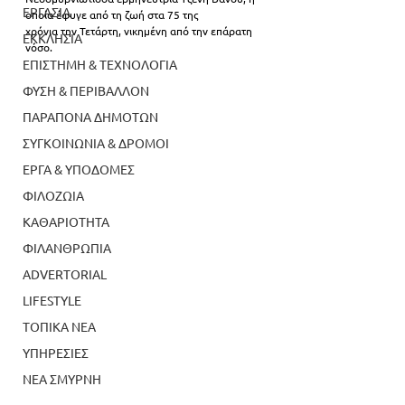
ΕΡΓΑΣΙΑ
οποία έφυγε από τη ζωή στα 75 της
χρόνια την Τετάρτη, νικημένη από την επάρατη 
ΕΚΚΛΗΣΙΑ
νόσο.
ΕΠΙΣΤΗΜΗ & ΤΕΧΝΟΛΟΓΙΑ
ΦΥΣΗ & ΠΕΡΙΒΑΛΛΟΝ
ΠΑΡΑΠΟΝΑ ΔΗΜΟΤΩΝ
ΣΥΓΚΟΙΝΩΝΙΑ & ΔΡΟΜΟΙ
ΕΡΓΑ & ΥΠΟΔΟΜΕΣ
ΦΙΛΟΖΩΙΑ
ΚΑΘΑΡΙΟΤΗΤΑ
ΦΙΛΑΝΘΡΩΠΙΑ
ADVERTORIAL
LIFESTYLE
ΤΟΠΙΚΑ ΝΕΑ
ΥΠΗΡΕΣΙΕΣ
ΝΕΑ ΣΜΥΡΝΗ