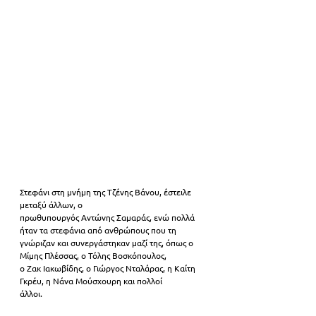
Στεφάνι στη μνήμη της Τζένης Βάνου, έστειλε 
μεταξύ άλλων, ο
πρωθυπουργός Αντώνης Σαμαράς, ενώ πολλά 
ήταν τα στεφάνια από ανθρώπους που τη
γνώριζαν και συνεργάστηκαν μαζί της, όπως ο 
Μίμης Πλέσσας, ο Τόλης Βοσκόπουλος,
ο Ζακ Ιακωβίδης, ο Γιώργος Νταλάρας, η Καίτη 
Γκρέυ, η Νάνα Μούσχουρη και πολλοί
άλλοι.