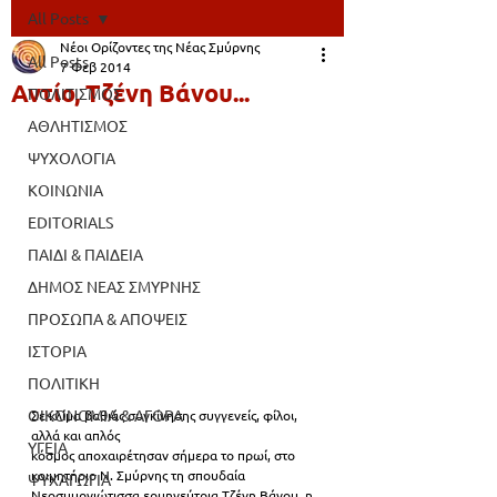
All Posts
Νέοι Ορίζοντες της Νέας Σμύρνης
All Posts
7 Φεβ 2014
Αντίο, Τζένη Βάνου...
ΠΟΛΙΤΙΣΜΟΣ
ΑΘΛΗΤΙΣΜΟΣ
ΨΥΧΟΛΟΓΙΑ
ΚΟΙΝΩΝΙΑ
EDITORIALS
ΠΑΙΔΙ & ΠΑΙΔΕΙΑ
ΔΗΜΟΣ ΝΕΑΣ ΣΜΥΡΝΗΣ
ΠΡΟΣΩΠΑ & ΑΠΟΨΕΙΣ
ΙΣΤΟΡΙΑ
ΠΟΛΙΤΙΚΗ
ΟΙΚΟΝΟΜΙΑ & ΑΓΟΡΑ
Σε κλίμα βαθιάς συγκίνησης συγγενείς, φίλοι, 
αλλά και απλός
ΥΓΕΙΑ
κόσμος αποχαιρέτησαν σήμερα το πρωί, στο 
κοιμητήριο Ν. Σμύρνης τη σπουδαία 
ΨΥΧΑΓΩΓΙΑ
Nεοσμυρνιώτισσα ερμηνεύτρια Τζένη Βάνου, η 