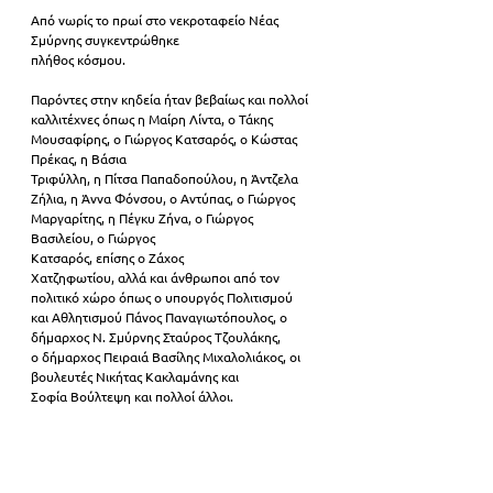
Από νωρίς το πρωί στο νεκροταφείο Νέας 
Σμύρνης συγκεντρώθηκε
πλήθος κόσμου. 
Παρόντες στην κηδεία ήταν βεβαίως και πολλοί 
καλλιτέχνες όπως η Μαίρη Λίντα, ο Τάκης 
Μουσαφίρης, ο Γιώργος Κατσαρός, ο Κώστας 
Πρέκας, η Βάσια
Τριφύλλη, η Πίτσα Παπαδοπούλου, η Άντζελα 
Ζήλια, η Άννα Φόνσου, ο Αντύπας, ο Γιώργος 
Μαργαρίτης, η Πέγκυ Ζήνα, ο Γιώργος 
Βασιλείου, ο Γιώργος
Κατσαρός, επίσης ο Ζάχος
Χατζηφωτίου, αλλά και άνθρωποι από τον 
πολιτικό χώρο όπως ο υπουργός Πολιτισμού
και Αθλητισμού Πάνος Παναγιωτόπουλος, ο 
δήμαρχος Ν. Σμύρνης Σταύρος Τζουλάκης,
ο δήμαρχος Πειραιά Βασίλης Μιχαλολιάκος, οι 
βουλευτές Νικήτας Κακλαμάνης και
Σοφία Βούλτεψη και πολλοί άλλοι.