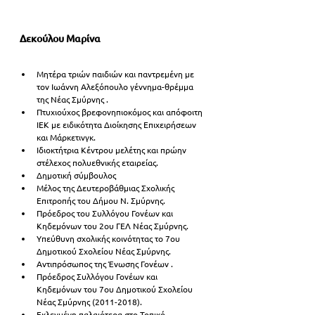
Δεκούλου Μαρίνα
Μητέρα τριών παιδιών και παντρεμένη με 
τον Ιωάννη Αλεξόπουλο γέννημα-θρέμμα 
της Νέας Σμύρνης .
Πτυχιούχος βρεφονηπιοκόμος και απόφοιτη 
ΙΕΚ με ειδικότητα Διοίκησης Επιχειρήσεων 
και Μάρκετινγκ.
Ιδιοκτήτρια Κέντρου μελέτης και πρώην 
στέλεχος πολυεθνικής εταιρείας.
Δημοτική σύμβουλος
Μέλος της Δευτεροβάθμιας Σχολικής 
Επιτροπής του Δήμου Ν. Σμύρνης.
Πρόεδρος του Συλλόγου Γονέων και 
Κηδεμόνων του 2ου ΓΕΛ Νέας Σμύρνης.
Υπεύθυνη σχολικής κοινότητας το 7ου 
Δημοτικού Σχολείου Νέας Σμύρνης.
Αντιπρόσωπος της Ένωσης Γονέων .
Πρόεδρος Συλλόγου Γονέων και 
Κηδεμόνων του 7ου Δημοτικού Σχολείου 
Νέας Σμύρνης (2011-2018).
Εκλεγμένη παλαιότερα στο Τοπικό 