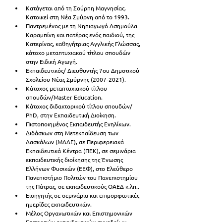
Κατάγεται από τη Σούρπη Μαγνησίας. 
Κατοικεί στη Νέα Σμύρνη από το 1993.
Παντρεμένος με τη Νηπιαγωγό Ασημούλα 
Καραμπίνη και πατέρας ενός παιδιού, της 
Κατερίνας, καθηγήτριας Αγγλικής Γλώσσας, 
κάτοχο μεταπτυχιακού τίτλου σπουδών 
στην Ειδική Αγωγή.
Εκπαιδευτικός/ Διευθυντής 7ου Δημοτικού 
Σχολείου Νέας Σμύρνης (2007-2021).
Κάτοχος μεταπτυχιακού τίτλου 
σπουδών/Master Education.
Κάτοχος διδακτορικού τίτλου σπουδών/ 
PhD, στην Εκπαιδευτική Διοίκηση.
Πιστοποιημένος Εκπαιδευτής Ενηλίκων.
Διδάσκων στη Μετεκπαίδευση των 
Δασκάλων (ΜΔΔΕ), σε Περιφερειακά 
Εκπαιδευτικά Κέντρα (ΠΕΚ), σε σεμινάρια 
εκπαιδευτικής διοίκησης της Ένωσης 
Ελλήνων Φυσικών (ΕΕΦ), στο Ελεύθερο 
Πανεπιστήμιο Πολιτών του Πανεπιστημίου 
της Πάτρας, σε εκπαιδευτικούς ΟΑΕΔ κ.λπ..
Εισηγητής σε σεμινάρια και επιμορφωτικές 
ημερίδες εκπαιδευτικών.
Μέλος Οργανωτικών και Επιστημονικών 
Επιτροπών εκπαιδευτικών συνεδρίων, 