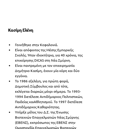
Κασίμη Ελένη
Γεννήθηκε στην Κεφαλονιά.
Είναι απόφοιτος της Μέσης Εμπορικής 
Σχολής. Ήταν ιδιοκτήτρια, για 40 χρόνια, της 
επιχείρησης DICAS στη Νέα Σμύρνη. 
Είναι παντρεμένη με τον επιχειρηματία 
Δημήτριο Κασίμη, έχουν μία κόρη και δύο 
εγγόνια.
Το 1986 εξελέγη, για πρώτη φορά, 
Δημοτική Σύμβουλος και από τότε, 
εκλέγεται διαρκώς μέχρι σήμερα. Το 1993-
1994 διετέλεσε Αντιδήμαρχος Πολιτιστικών, 
Παιδείας καιΑθλητισμού. Το 1997 διετέλεσε 
Αντιδήμαρχος Καθαριότητας.
Υπήρξε μέλος του Δ.Σ. της Ένωσης 
Βιοτεχνών Επαγγελματιών Νέας Σμύρνης 
(ΕΒΕΝΣ), εκπρόσωπος της ΕΒΕΝΣ στην 
Ομοσπονδία Επαγγελματιών Βιοτεχνών 