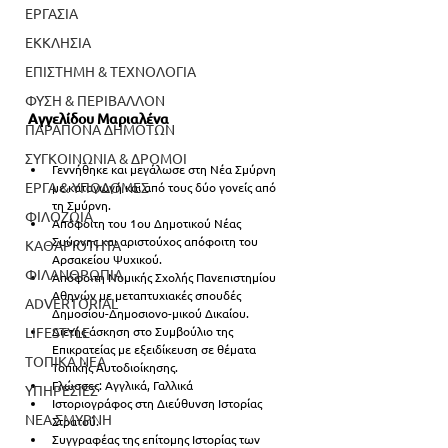
ΕΡΓΑΣΙΑ
ΕΚΚΛΗΣΙΑ
ΕΠΙΣΤΗΜΗ & ΤΕΧΝΟΛΟΓΙΑ
ΦΥΣΗ & ΠΕΡΙΒΑΛΛΟΝ
Αγγελίδου Μαριαλένα
ΠΑΡΑΠΟΝΑ ΔΗΜΟΤΩΝ
ΣΥΓΚΟΙΝΩΝΙΑ & ΔΡΟΜΟΙ
Γεννήθηκε και μεγάλωσε στη Νέα Σμύρνη 
ΕΡΓΑ & ΥΠΟΔΟΜΕΣ
με καταγωγή και από τους δύο γονείς από 
τη Σμύρνη.
ΦΙΛΟΖΩΙΑ
Απόφοιτη του 1ου Δημοτικού Νέας 
Σμύρνης και αριστούχος απόφοιτη του 
ΚΑΘΑΡΙΟΤΗΤΑ
Αρσακείου Ψυχικού. 
ΦΙΛΑΝΘΡΩΠΙΑ
Απόφοιτη Νομικής Σχολής Πανεπιστημίου 
Αθηνών με μεταπτυχιακές σπουδές 
ADVERTORIAL
Δημοσίου-Δημοσιονο-μικού Δικαίου. 
LIFESTYLE
Διετής άσκηση στο Συμβούλιο της 
Επικρατείας με εξειδίκευση σε θέματα 
ΤΟΠΙΚΑ ΝΕΑ
Τοπικής Αυτοδιοίκησης. 
Γλώσσες: Αγγλικά, Γαλλικά
ΥΠΗΡΕΣΙΕΣ
Ιστοριογράφος στη Διεύθυνση Ιστορίας 
ΝΕΑ ΣΜΥΡΝΗ
Στρατού. 
Συγγραφέας της επίτομης Ιστορίας των 