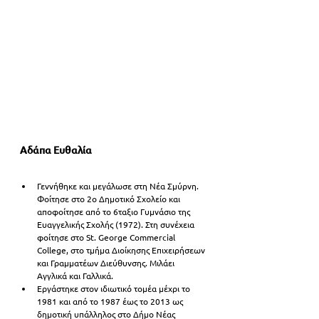
Αδάπα Ευθαλία
Γεννήθηκε και μεγάλωσε στη Νέα Σμύρνη. 
Φοίτησε στο 2ο Δημοτικό Σχολείο και 
αποφοίτησε από το 6ταξιο Γυμνάσιο της 
Ευαγγελικής Σχολής (1972). Στη συνέχεια 
φοίτησε στο St. George Commercial 
College, στο τμήμα Διοίκησης Επιχειρήσεων 
και Γραμματέων Διεύθυνσης. Μιλάει 
Αγγλικά και Γαλλικά.
Εργάστηκε στον ιδιωτικό τομέα μέχρι το 
1981 και από το 1987 έως το 2013 ως 
δημοτική υπάλληλος στο Δήμο Νέας 