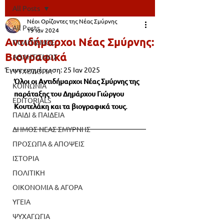
All Posts
Νέοι Ορίζοντες της Νέας Σμύρνης
All Posts
19 Ιαν 2024
Αντιδήμαρχοι Νέας Σμύρνης:
ΠΟΛΙΤΙΣΜΟΣ
Βιογραφικά
ΑΘΛΗΤΙΣΜΟΣ
Έγινε ενημέρωση:
25 Ιαν 2025
ΨΥΧΟΛΟΓΙΑ
Όλοι οι Αντιδήμαρχοι Νέας Σμύρνης της 
ΚΟΙΝΩΝΙΑ
παράταξης του Δημάρχου Γιώργου 
EDITORIALS
Κουτελάκη και τα βιογραφικά τους.
ΠΑΙΔΙ & ΠΑΙΔΕΙΑ
ΔΗΜΟΣ ΝΕΑΣ ΣΜΥΡΝΗΣ
ΠΡΟΣΩΠΑ & ΑΠΟΨΕΙΣ
ΙΣΤΟΡΙΑ
ΠΟΛΙΤΙΚΗ
ΟΙΚΟΝΟΜΙΑ & ΑΓΟΡΑ
ΥΓΕΙΑ
ΨΥΧΑΓΩΓΙΑ