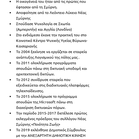
Η οικογένειά του ήταν από τις πρώτες που 
έφτασαν από τη Σμύρνη.
Αποφοίτησε από το Λεόντειο Λύκειο Νέας 
Σμύρνης
Σπούδασε Ψυχολογία σε Σκωτία 
(Αμπερντήν) και Αγγλία (Λονδίνο)
Στο ενδιάμεσο έκανε την πρακτική του στο 
Κοινοτικό Κέντρο Ψυχικής Υγείας Βύρωνα-
Καισαριανής
Το 2004 ξεκίνησε να εργάζεται σε εταιρεία 
ανάπτυξης Λογισμικού της πόλης μας .
Το 2011 ολοκλήρωσε προγράμματα 
σπουδών πάνω στη δικτυακή υποδομή και 
αρχιτεκτονική δικτύων.
Το 2012 συνίδρυσε εταιρεία που 
εξειδικεύεται στις διαδικτυακές πλατφόρμες 
τηλεκπαίδευσης.
Το 2015 ολοκλήρωσε το πρόγραμμα 
σπουδών της Microsoft πάνω στη 
διαχείριση δικτυακών πόρων.
Την περίοδο 2015-2017 διετέλεσε πρώτος 
εκλεγμένος πρόεδρος του συλλόγου Νέας 
Σμύρνης «Ποιότητα Ζωής»
Το 2019 εκλέχθηκε Δημοτικός Σύμβουλος 
με την ΑΝΕΞΑΡΤΗΤΗ ΔΗΜΟΤΙΚΗ ΚΙΝΗΣΗ 