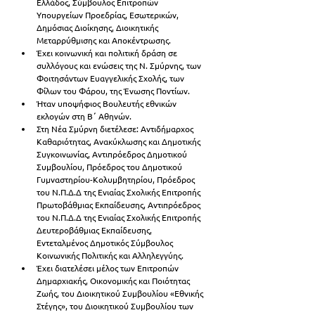
Ελλάδος, Σύμβουλος Επιτροπών 
Υπουργείων Προεδρίας, Εσωτερικών, 
Δημόσιας Διοίκησης, Διοικητικής 
Μεταρρύθμισης και Αποκέντρωσης. 
Έχει κοινωνική και πολιτική δράση σε 
συλλόγους και ενώσεις της Ν. Σμύρνης, των 
Φοιτησάντων Ευαγγελικής Σχολής, των 
Φίλων του Φάρου, της Ένωσης Ποντίων. 
Ήταν υποψήφιος Βουλευτής εθνικών 
εκλογών στη Β΄ Αθηνών. 
Στη Νέα Σμύρνη διετέλεσε: Αντιδήμαρχος 
Καθαριότητας, Ανακύκλωσης και Δημοτικής 
Συγκοινωνίας, Αντιπρόεδρος Δημοτικού 
Συμβουλίου, Πρόεδρος του Δημοτικού 
Γυμναστηρίου-Κολυμβητηρίου, Πρόεδρος 
του Ν.Π.Δ.Δ της Ενιαίας Σχολικής Επιτροπής 
Πρωτοβάθμιας Εκπαίδευσης, Αντιπρόεδρος 
του Ν.Π.Δ.Δ της Ενιαίας Σχολικής Επιτροπής 
Δευτεροβάθμιας Εκπαίδευσης, 
Εντεταλμένος Δημοτικός Σύμβουλος 
Κοινωνικής Πολιτικής και Αλληλεγγύης. 
Έχει διατελέσει μέλος των Επιτροπών 
Δημαρχιακής, Οικονομικής και Ποιότητας 
Ζωής, του Διοικητικού Συμβουλίου «Εθνικής 
Στέγης», του Διοικητικού Συμβουλίου των 