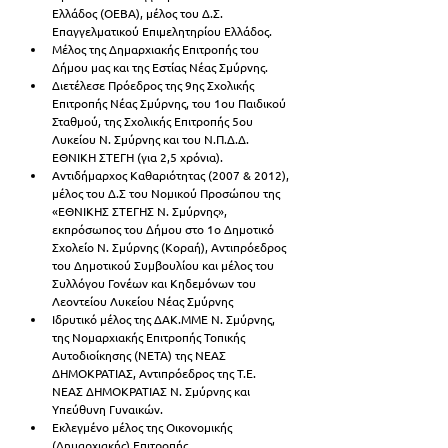
Ελλάδος (ΟΕΒΑ), μέλος του Δ.Σ. 
Επαγγελματικού Επιμελητηρίου Ελλάδος.
Μέλος της Δημαρχιακής Επιτροπής του 
Δήμου μας και της Εστίας Νέας Σμύρνης.
Διετέλεσε Πρόεδρος της 9ης Σχολικής 
Επιτροπής Νέας Σμύρνης, του 1ου Παιδικού 
Σταθμού, της Σχολικής Επιτροπής 5ου 
Λυκείου Ν. Σμύρνης και του Ν.Π.Δ.Δ. 
ΕΘΝΙΚΗ ΣΤΕΓΗ (για 2,5 χρόνια).
Αντιδήμαρχος Καθαριότητας (2007 & 2012), 
μέλος του Δ.Σ του Νομικού Προσώπου της 
«ΕΘΝΙΚΗΣ ΣΤΕΓΗΣ Ν. Σμύρνης», 
εκπρόσωπος του Δήμου στο 1ο Δημοτικό 
Σχολείο Ν. Σμύρνης (Κοραή), Αντιπρόεδρος 
του Δημοτικού Συμβουλίου και μέλος του 
Συλλόγου Γονέων και Κηδεμόνων του 
Λεοντείου Λυκείου Νέας Σμύρνης
Ιδρυτικό μέλος της ΔΑΚ.ΜΜΕ Ν. Σμύρνης, 
της Νομαρχιακής Επιτροπής Τοπικής 
Αυτοδιοίκησης (ΝΕΤΑ) της ΝΕΑΣ 
ΔΗΜΟΚΡΑΤΙΑΣ, Αντιπρόεδρος της Τ.Ε. 
ΝΕΑΣ ΔΗΜΟΚΡΑΤΙΑΣ Ν. Σμύρνης και 
Υπεύθυνη Γυναικών.
Εκλεγμένο μέλος της Οικονομικής 
(Δημαρχιακής) Επιτροπής.