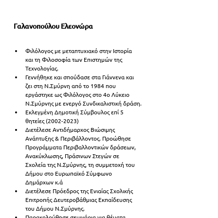
Γαλανοπούλου Ελεονώρα
Φιλόλογος με μεταπτυχιακό στην Ιστορία 
και τη Φιλοσοφία των Επιστημών της 
Τεχνολογίας.
Γεννήθηκε και σπούδασε στα Γιάννενα και 
ζει στη Ν.Σμύρνη από το 1984 που 
εργάστηκε ως Φιλόλογος στο 4ο Λύκειο 
Ν.Σμύρνης με ενεργό Συνδικαλιστική δράση.
Εκλεγμένη Δημοτική Σύμβουλος επί 5 
θητείες (2002-2023)
Διετέλεσε Αντιδήμαρχος Βιώσιμης 
Ανάπτυξης & Περιβάλλοντος. Προώθησε 
Προγράμματα Περιβαλλοντικών δράσεων, 
Ανακύκλωσης, Πράσινων Στεγών σε 
Σχολεία της Ν.Σμύρνης, τη συμμετοχή του 
Δήμου στο Ευρωπαϊκό Σύμφωνο 
Δημάρχων κ.ά
Διετέλεσε Πρόεδρος της Ενιαίας Σχολικής 
Επιτροπής Δευτεροβάθμιας Εκπαίδευσης 
του Δήμου Ν.Σμύρνης.
Παρακολούθησε σεμινάρια για θέματα 