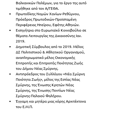
Βαλκανικών Πολέμων, για το έργο της αυτό 
τιμήθηκε από τον Α/ΓΕΘΑ.
Πρωτοδίκης Νομών Χανίων-Ρεθύμνου, 
Πρόεδρος Πρωτοδικών-Προϊσταμένη 
Περιφέρειας Ηπείρου, Εφέτης Αθηνών. 
Εισηγήτρια στο Ευρωπαϊκό Κοινοβούλιο σε 
θέματα Λειτουργίας της Δικαιοσύνης Ιαν. 
2019.
Δημοτική Σύμβουλος από το 2019. Μέλος 
ΔΣ Πολιτιστικού & Αθλητικού Οργανισμού, 
αναπληρωματικό μέλος Οικονομικής 
Επιτροπής και Επιτροπής Ποιότητας Ζωής 
του Δήμου Νέας Σμύρνης. 
Αντιπρόεδρος του Συλλόγου «Νέα Σμύρνη 
Ποιότητα Ζωής», μέλος της Εστίας Νέας 
Σμύρνης, της Ένωσης Κρητών Νέας 
Σμύρνης, της Ένωσης Ποντίων Νέας 
Σμύρνης-Παλαιού Φαλήρου.
Έγγαμη και μητέρα μιας κόρης Αρχιτέκτονα 
του Ε.Μ.Π.