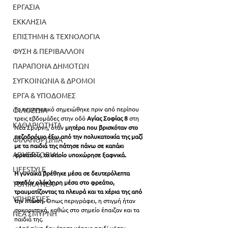
ΕΡΓΑΣΙΑ
ΕΚΚΛΗΣΙΑ
ΕΠΙΣΤΗΜΗ & ΤΕΧΝΟΛΟΓΙΑ
ΦΥΣΗ & ΠΕΡΙΒΑΛΛΟΝ
ΠΑΡΑΠΟΝΑ ΔΗΜΟΤΩΝ
ΣΥΓΚΟΙΝΩΝΙΑ & ΔΡΟΜΟΙ
ΕΡΓΑ & ΥΠΟΔΟΜΕΣ
Το περιστατικό σημειώθηκε πριν από περίπου 
ΦΙΛΟΖΩΙΑ
τρεις εβδομάδες στην οδό 
Αγίας Σοφίας 8
 στη 
ΚΑΘΑΡΙΟΤΗΤΑ
Νέα Σμύρνη, όταν 
μητέρα που βρισκόταν στο 
πεζοδρόμιο έξω από την πολυκατοικία της μαζί 
ΦΙΛΑΝΘΡΩΠΙΑ
με τα παιδιά της πάτησε πάνω σε καπάκι 
ADVERTORIAL
φρεατίου, το οποίο υποχώρησε ξαφνικά.
LIFESTYLE
Η γυναίκα βρέθηκε μέσα σε δευτερόλεπτα 
σχεδόν ολόκληρη μέσα στο φρεάτιο, 
ΤΟΠΙΚΑ ΝΕΑ
τραυματίζοντας τα πλευρά και τα χέρια της από 
ΥΠΗΡΕΣΙΕΣ
την πτώση.
 Όπως περιγράφει, η στιγμή ήταν 
σοκαριστική, καθώς στο σημείο έπαιζαν και τα 
ΝΕΑ ΣΜΥΡΝΗ
παιδιά της.
«Από τύχη δεν έπεσε κάποιο παιδί μέσα»
, 