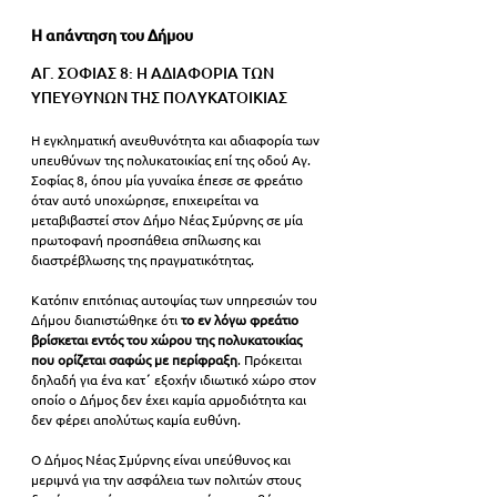
Η απάντηση του Δήμου
ΑΓ. ΣΟΦΙΑΣ 8: Η ΑΔΙΑΦΟΡΙΑ ΤΩΝ 
ΥΠΕΥΘΥΝΩΝ ΤΗΣ ΠΟΛΥΚΑΤΟΙΚΙΑΣ
Η εγκληματική ανευθυνότητα και αδιαφορία των 
υπευθύνων της πολυκατοικίας επί της οδού Αγ. 
Σοφίας 8, όπου μία γυναίκα έπεσε σε φρεάτιο 
όταν αυτό υποχώρησε, επιχειρείται να 
μεταβιβαστεί στον Δήμο Νέας Σμύρνης σε μία 
πρωτοφανή προσπάθεια σπίλωσης και 
διαστρέβλωσης της πραγματικότητας.
Κατόπιν επιτόπιας αυτοψίας των υπηρεσιών του 
Δήμου διαπιστώθηκε ότι
 το εν λόγω φρεάτιο 
βρίσκεται εντός του χώρου της πολυκατοικίας 
που ορίζεται σαφώς με περίφραξη
. Πρόκειται 
δηλαδή για ένα κατ΄ εξοχήν ιδιωτικό χώρο στον 
οποίο ο Δήμος δεν έχει καμία αρμοδιότητα και 
δεν φέρει απολύτως καμία ευθύνη.
Ο Δήμος Νέας Σμύρνης είναι υπεύθυνος και 
μεριμνά για την ασφάλεια των πολιτών στους 