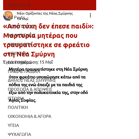
All Posts
Νέοι Ορίζοντες της Νέας Σμύρνης
All Posts
14 Μαΐ
«Από τύχη δεν έπεσε παιδί»:
ΠΟΛΙΤΙΣΜΟΣ
Μαρτυρία μητέρας που
ΑΘΛΗΤΙΣΜΟΣ
τραυματίστηκε σε φρεάτιο
ΨΥΧΟΛΟΓΙΑ
στη Νέα Σμύρνη
ΚΟΙΝΩΝΙΑ
Έγινε ενημέρωση:
15 Μαΐ
EDITORIALS
Μητέρα τραυματίστηκε στη Νέα Σμύρνη 
ΠΑΙΔΙ & ΠΑΙΔΕΙΑ
όταν φρεάτιο υποχώρησε κάτω από τα 
ΔΗΜΟΣ ΝΕΑΣ ΣΜΥΡΝΗΣ
πόδια της ενώ έπαιζε με τα παιδιά της 
ΠΡΟΣΩΠΑ & ΑΠΟΨΕΙΣ
έξω από την πολυκατοικία της, στην οδό 
ΙΣΤΟΡΙΑ
Αγίας Σοφίας.
ΠΟΛΙΤΙΚΗ
ΟΙΚΟΝΟΜΙΑ & ΑΓΟΡΑ
ΥΓΕΙΑ
ΨΥΧΑΓΩΓΙΑ