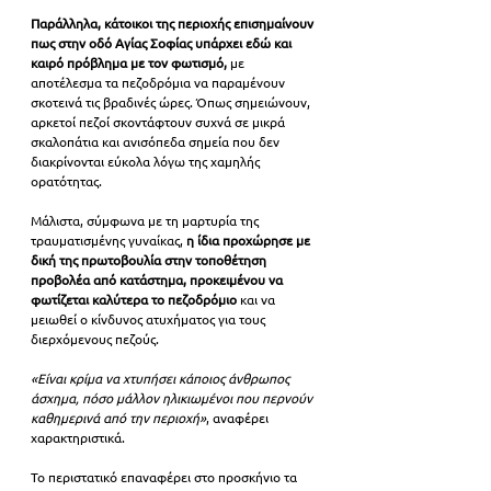
Παράλληλα, κάτοικοι της περιοχής επισημαίνουν
πως στην οδό Αγίας Σοφίας υπάρχει εδώ και 
καιρό πρόβλημα με τον φωτισμό,
 με 
αποτέλεσμα τα πεζοδρόμια να παραμένουν 
σκοτεινά τις βραδινές ώρες. Όπως σημειώνουν, 
αρκετοί πεζοί σκοντάφτουν συχνά σε μικρά 
σκαλοπάτια και ανισόπεδα σημεία που δεν 
διακρίνονται εύκολα λόγω της χαμηλής 
ορατότητας.
Μάλιστα, σύμφωνα με τη μαρτυρία της 
τραυματισμένης γυναίκας,
 η ίδια προχώρησε με 
δική της πρωτοβουλία στην τοποθέτηση 
προβολέα από κατάστημα, προκειμένου να 
φωτίζεται καλύτερα το πεζοδρόμιο
 και να 
μειωθεί ο κίνδυνος ατυχήματος για τους 
διερχόμενους πεζούς.
«Είναι κρίμα να χτυπήσει κάποιος άνθρωπος 
άσχημα, πόσο μάλλον ηλικιωμένοι που περνούν 
καθημερινά από την περιοχή»
, αναφέρει 
χαρακτηριστικά.
Το περιστατικό επαναφέρει στο προσκήνιο τα 