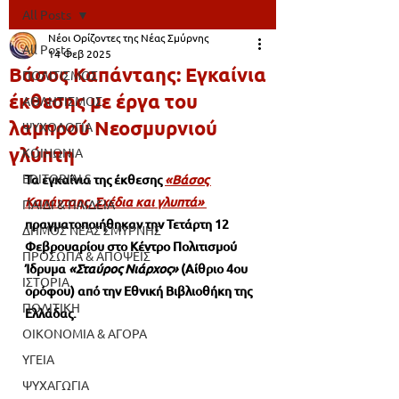
All Posts
Νέοι Ορίζοντες της Νέας Σμύρνης
All Posts
14 Φεβ 2025
Βάσος Καπάνταης: Εγκαίνια
ΠΟΛΙΤΙΣΜΟΣ
έκθεσης με έργα του
ΑΘΛΗΤΙΣΜΟΣ
λαμπρού Νεοσμυρνιού
ΨΥΧΟΛΟΓΙΑ
γλύπτη
ΚΟΙΝΩΝΙΑ
EDITORIALS
Τα εγκαίνια της έκθεσης
«Βάσος 
Καπάνταης. Σχέδια και γλυπτά»
ΠΑΙΔΙ & ΠΑΙΔΕΙΑ
πραγματοποιήθηκαν την Τετάρτη 12 
ΔΗΜΟΣ ΝΕΑΣ ΣΜΥΡΝΗΣ
Φεβρουαρίου στο Κέντρο Πολιτισμού 
ΠΡΟΣΩΠΑ & ΑΠΟΨΕΙΣ
Ίδρυμα 
«Σταύρος Νιάρχος»
 (Αίθριο 4ου 
ΙΣΤΟΡΙΑ
ορόφου) από την Εθνική Βιβλιοθήκη της 
ΠΟΛΙΤΙΚΗ
Ελλάδας.
ΟΙΚΟΝΟΜΙΑ & ΑΓΟΡΑ
ΥΓΕΙΑ
ΨΥΧΑΓΩΓΙΑ