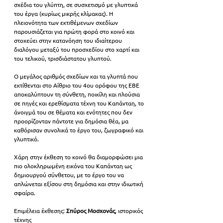
σχέδια του γλύπτη, σε συσχετισμό με γλυπτικά 
του έργα (κυρίως μικρής κλίμακας). Η 
πλειονότητα των εκτιθέμενων σχεδίων 
παρουσιάζεται για πρώτη φορά στο κοινό και 
στοχεύει στην κατανόηση του ιδιαίτερου 
διαλόγου μεταξύ του προσχεδίου στο χαρτί και 
του τελικού, τρισδιάστατου γλυπτού.
Ο μεγάλος αριθμός σχεδίων και τα γλυπτά που 
εκτίθενται στο Αίθριο του 4ου ορόφου της ΕΒΕ 
αποκαλύπτουν τη σύνθετη, ποικίλη και πλούσια 
σε πηγές και ερεθίσματα τέχνη του Καπάνταη, το 
άνοιγμά του σε θέματα και ενότητες που δεν 
προορίζονταν πάντοτε για δημόσια θέα, μα 
καθόρισαν συνολικά το έργο του, ζωγραφικό και 
γλυπτικό. 
Χάρη στην έκθεση το κοινό θα διαμορφώσει μια 
πιο ολοκληρωμένη εικόνα του Καπάνταη ως 
δημιουργού σύνθετου, με το έργο του να 
απλώνεται εξίσου στη δημόσια και στην ιδιωτική 
σφαίρα.
Επιμέλεια έκθεσης: 
Σπύρος Μοσχονάς
, ιστορικός 
τέχνης