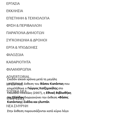
ΕΡΓΑΣΙΑ
ΕΚΚΛΗΣΙΑ
ΕΠΙΣΤΗΜΗ & ΤΕΧΝΟΛΟΓΙΑ
ΦΥΣΗ & ΠΕΡΙΒΑΛΛΟΝ
ΠΑΡΑΠΟΝΑ ΔΗΜΟΤΩΝ
ΣΥΓΚΟΙΝΩΝΙΑ & ΔΡΟΜΟΙ
ΕΡΓΑ & ΥΠΟΔΟΜΕΣ
ΦΙΛΟΖΩΙΑ
ΚΑΘΑΡΙΟΤΗΤΑ
ΦΙΛΑΝΘΡΩΠΙΑ
ADVERTORIAL
Σχεδόν είκοσι χρόνια μετά τη μεγάλη 
LIFESTYLE
αναδρομική έκθεση του
 Βάσου Καπάνταη
 που 
επιμελήθηκε ο
 Γιώργος Χατζημιχάλης
 στο 
ΤΟΠΙΚΑ ΝΕΑ
Μουσείο Μπενάκη (2007), η 
Εθνική Βιβλιοθήκη 
της Ελλάδος
 διοργανώνει την έκθεση 
«Βάσος 
ΥΠΗΡΕΣΙΕΣ
Καπάνταης: Σχέδια και γλυπτά»
. 
ΝΕΑ ΣΜΥΡΝΗ
Στην έκθεση παρουσιάζονται κατά κύριο λόγο 