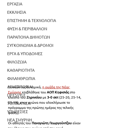
ΕΡΓΑΣΙΑ
ΕΚΚΛΗΣΙΑ
ΕΠΙΣΤΗΜΗ & ΤΕΧΝΟΛΟΓΙΑ
ΦΥΣΗ & ΠΕΡΙΒΑΛΛΟΝ
ΠΑΡΑΠΟΝΑ ΔΗΜΟΤΩΝ
ΣΥΓΚΟΙΝΩΝΙΑ & ΔΡΟΜΟΙ
ΕΡΓΑ & ΥΠΟΔΟΜΕΣ
ΦΙΛΟΖΩΙΑ
ΚΑΘΑΡΙΟΤΗΤΑ
ΦΙΛΑΝΘΡΩΠΙΑ
ADVERTORIAL
Ξεκινώντας δυναμικά, 
η ομάδα της Νέας 
Σμύρνης
 επιβλήθηκε του 
ΑΟΠ Κηφισιάς
 στο 
LIFESTYLE
κλειστό του 
Ζηρινείου 
με
 3-0 σετ 
(25-20, 25-14, 
25-19), στον αγώνα που ολοκλήρωσε το 
ΤΟΠΙΚΑ ΝΕΑ
πρόγραμμα της πρώτης ημέρας της τελικής 
ΥΠΗΡΕΣΙΕΣ
φάσης.
ΝΕΑ ΣΜΥΡΝΗ
Οι αθλητές του 
Παναγιώτη Γεωργούντζου
 είχαν 
τον έλεγχο του αγώνα από την αρχή, 