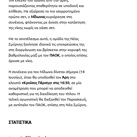
παρουσιάζοντας σταθερότητα σε υποδοχή και 
επίθεση. Με εξαίρεση το πιο ισορροπημένο 
πρώτο σετ, ο 
Μίλωνας 
κυριάρχησε στη 
συνέχεια, φτάνοντας με άνεση στην κατάκτηση 
της νίκης χωρίς να χάσει σετ.
Με το αποτέλεσμα αυτό, η ομάδα της Νέας 
Σμύρνης ξεκίνησε ιδανικά τις υποχρεώσεις της 
στη διοργάνωση και βρίσκεται στην κορυφή της 
βαθμολογίας μαζί με τον 
ΠΑΟΚ
, ο οποίος επίσης 
άρχισε με νίκη.
Η συνέχεια για τον Μίλωνα δίνεται σήμερα (18 
Ιουνίου), όταν θα υποδεχθεί τον 
Άρη 
στο 
κλειστό 
«Κροίσος Πέρσης»
στις 16:30
, σε μία 
αναμέτρηση που μπορεί να αποδειχθεί 
καθοριστική για τη διεκδίκηση του τίτλου. Η 
τελική αγωνιστική θα διεξαχθεί την Παρασκευή, 
με αντίπαλο τον ΠΑΟΚ, επίσης στη Νέα Σμύρνη.
ΣΤΑΤΙΣΤΙΚΑ