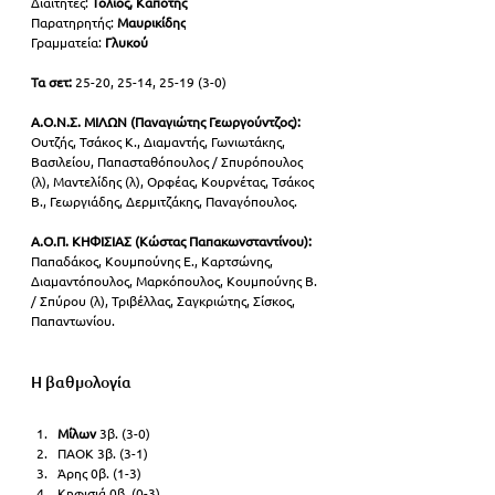
Διαιτητές: 
Τόλιος, Καπότης
Παρατηρητής: 
Μαυρικίδης
Γραμματεία: 
Γλυκού
Τα σετ: 
25-20, 25-14, 25-19 (3-0)
Α.Ο.Ν.Σ. ΜΙΛΩΝ (Παναγιώτης Γεωργούντζος):
Ουτζής, Τσάκος Κ., Διαμαντής, Γωνιωτάκης, 
Βασιλείου, Παπασταθόπουλος / Σπυρόπουλος 
(λ), Μαντελίδης (λ), Ορφέας, Κουρνέτας, Τσάκος 
Β., Γεωργιάδης, Δερμιτζάκης, Παναγόπουλος.
Α.Ο.Π. ΚΗΦΙΣΙΑΣ (Κώστας Παπακωνσταντίνου):
Παπαδάκος, Κουμπούνης Ε., Καρτσώνης, 
Διαμαντόπουλος, Μαρκόπουλος, Κουμπούνης Β. 
/ Σπύρου (λ), Τριβέλλας, Σαγκριώτης, Σίσκος, 
Παπαντωνίου.
Η βαθμολογία
Μίλων 
3β. (3-0)
ΠΑΟΚ 3β. (3-1)
Άρης 0β. (1-3)
Κηφισιά 0β. (0-3)