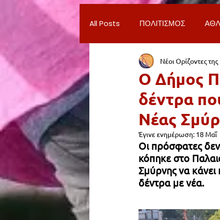
All Posts
ΠΟΛΙΤΙΣΜΟΣ
ΑΘΛ
Νέοι Ορίζοντες της
ΔΗΜΟΣ ΝΕΑΣ ΣΜΥΡΝΗΣ
Π
Ο Δήμος Π
δέντρα πο
ΨΥΧΑΓΩΓΙΑ
ΕΡΓΑΣΙΑ
Νέας Σμύρ
Έγινε ενημέρωση:
18 Μαΐ
ΠΑΡΑΠΟΝΑ ΔΗΜΟΤΩΝ
ΣΥ
Οι πρόσφατες δεν
κόπηκε στο Παλαι
Σμύρνης να κάνει 
ΦΙΛΑΝΘΡΩΠΙΑ
ADVERTORI
δέντρα με νέα.