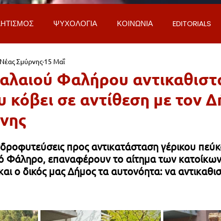
ΗΤΙΣΜΟΣ
ΨΥΧΟΛΟΓΙΑ
ΚΟΙΝΩΝΙΑ
EDITORIALS
 Νέας Σμύρνης
15 Μαΐ
ΡΟΣΩΠΑ & ΑΠΟΨΕΙΣ
ΙΣΤΟΡΙΑ
ΠΟΛΙΤΙΚΗ
ΟΙΚΟΝ
αλαιού Φαλήρου αντικαθιστ
υ κόβει σε αντίθεση με τον 
ΕΚΚΛΗΣΙΑ
ΕΠΙΣΤΗΜΗ & ΤΕΧΝΟΛΟΓΙΑ
ΦΥΣΗ & ΠΕΡΙ
νης
ΓΚΟΙΝΩΝΙΑ & ΔΡΟΜΟΙ
ΕΡΓΑ & ΥΠΟΔΟΜΕΣ
ΦΙΛΟΖΩΙ
δροφυτεύσεις προς αντικατάσταση γέρικου πεύκ
ό Φάληρο, επαναφέρουν το αίτημα των κατοίκων
και ο δικός μας Δήμος τα αυτονόητα: να αντικαθισ
AL
LIFESTYLE
ΤΟΠΙΚΑ ΝΕΑ
ΥΠΗΡΕΣΙΕΣ
ΝΕΑ