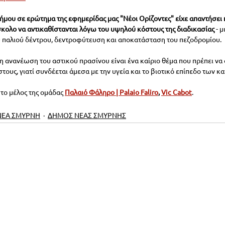
ήμου σε ερώτημα της εφημερίδας μας "Νέοι Ορίζοντες" είχε απαντήσει 
σκολο να αντικαθίστανται λόγω του υψηλού κόστους της διαδικασίας
 - 
 παλιού δέντρου, δεντροφύτευση και αποκατάσταση του πεζοδρομίου. 
 ανανέωση του αστικού πρασίνου είναι ένα καίριο θέμα που πρέπει να δ
ους, γιατί συνδέεται άμεσα με την υγεία και το βιοτικό επίπεδο των κ
το μέλος της ομάδας 
Παλαιό Φάληρο | Palaio Faliro
,
Vic Cabot
.
ΝΕΑ ΣΜΥΡΝΗ
ΔΗΜΟΣ ΝΕΑΣ ΣΜΥΡΝΗΣ