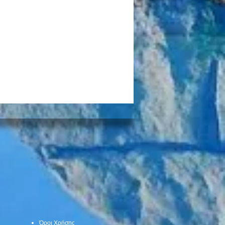
παρά πέντε
εύχθηκε ατύχημα από
η δέντρου στη Νέα
Όροι Χρήσης