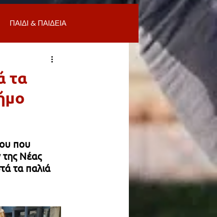
ΠΑΙΔΙ & ΠΑΙΔΕΙΑ
ΟΜΙΑ & ΑΓΟΡΑ
ΥΓΕΙΑ
ά τα
Δήμο
ΒΑΛΛΟΝ
Α
ΚΑΘΑΡΙΟΤΗΤΑ
ου που 
 της Νέας 
τά τα παλιά 
 ΣΜΥΡΝΗ