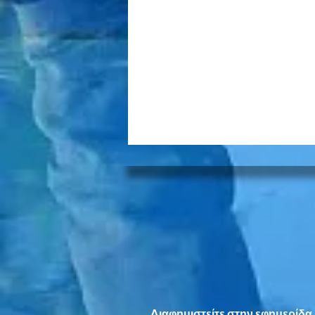
Νέες δεντροφυτεύσεις
δίνουν ανάσα στις γειτονιές
της Νέας Σμύρνης
Διαφημιστείτε
στην εφημερίδα 