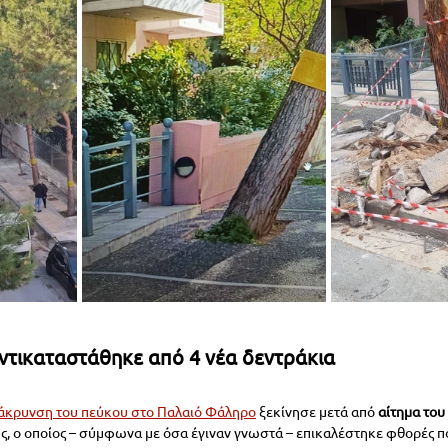
αντικαταστάθηκε από 4 νέα δεντράκια
άκρυνση του πεύκου στο Παλαιό Φάληρο
 ξεκίνησε μετά από 
αίτημα του 
ής, ο οποίος – σύμφωνα με όσα έγιναν γνωστά – επικαλέστηκε φθορές 