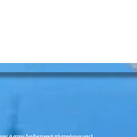
Στο αυτόφωρο εργολάβος
Στο 
για καταστροφή δέντρου
αποφ
πτώσ
μας ή στην διαδικτυακή πλατφόρμα μας!