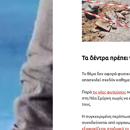
Τα δέντρα πρέπει 
Το θέμα δεν αφορά φυσικά
απασχολεί σχεδόν καθημερι
Παρά 
τις νέες φυτεύσεις
π
στη Νέα Σμύρνη χωρίς να 
τους.
Η συγκεκριμένη περίπτωση
συνοδεύονται από οργανωμ
εξαφανίζεται σταδιακά το