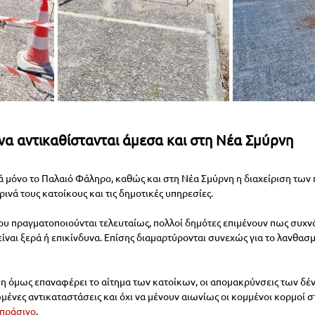
να αντικαθίστανται άμεσα και στη Νέα Σμύρνη
 μόνο το Παλαιό Φάληρο, καθώς και στη Νέα Σμύρνη η διαχείριση των
νά τους κατοίκους και τις δημοτικές υπηρεσίες. 
ου πραγματοποιούνται τελευταίως, πολλοί δημότες επιμένουν πως συχνά
είναι ξερά ή επικίνδυνα. Επίσης διαμαρτύρονται συνεχώς για το λανθασ
 όμως επαναφέρει το αίτημα των κατοίκων, οι απομακρύνσεις των δέν
ένες αντικαταστάσεις και όχι να μένουν αιωνίως οι κομμένοι κορμοί σ
 πράσινο
. 