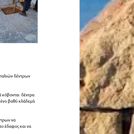
 παλιών δέντρων 
 κόβονται  δέντρα 
μένο βαθύ κλάδεμά 
τρων να 
το έδαφος και να 