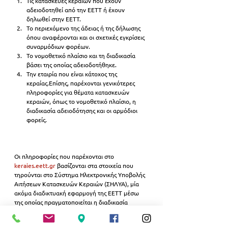
Τις κατασκευές κεραιών που έχουν 
αδειοδοτηθεί από την ΕΕΤΤ ή έχουν 
δηλωθεί στην ΕΕΤΤ.
Το περιεχόμενο της άδειας ή της δήλωσης 
όπου αναφέρονται και οι σχετικές εγκρίσεις 
συναρμόδιων φορέων.
Το νομοθετικό πλαίσιο και τη διαδικασία 
βάσει της οποίας αδειοδοτήθηκε.
Την εταιρία που είναι κάτοχος της 
κεραίας.Επίσης, παρέχονται γενικότερες 
πληροφορίες για θέματα κατασκευών 
κεραιών, όπως το νομοθετικό πλαίσιο, η 
διαδικασία αδειοδότησης και οι αρμόδιοι 
φορείς.
Οι πληροφορίες που παρέχονται στο 
keraies.eett.gr
 βασίζονται στα στοιχεία που 
τηρούνται στο Σύστημα Ηλεκτρονικής Υποβολής 
Αιτήσεων Κατασκευών Κεραιών (ΣΗΛΥΑ), μία 
ακόμα διαδικτυακή εφαρμογή της ΕΕΤΤ μέσω 
της οποίας πραγματοποιείται η διαδικασία 
αδειοδότησης μίας στάσης (one-stop shop) για 
τις κατασκευές κεραιών.