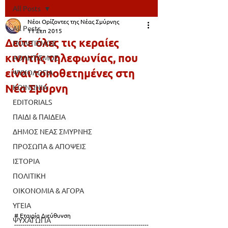
All Posts
Νέοι Ορίζοντες της Νέας Σμύρνης
All Posts
11 Σεπ 2015
Δείτε όλες τις κεραίες
ΠΟΛΙΤΙΣΜΟΣ
κινητής τηλεφωνίας, που
ΑΘΛΗΤΙΣΜΟΣ
είναι τοποθετημένες στη
ΨΥΧΟΛΟΓΙΑ
Νέα Σμύρνη
ΚΟΙΝΩΝΙΑ
EDITORIALS
ΠΑΙΔΙ & ΠΑΙΔΕΙΑ
ΔΗΜΟΣ ΝΕΑΣ ΣΜΥΡΝΗΣ
ΠΡΟΣΩΠΑ & ΑΠΟΨΕΙΣ
ΙΣΤΟΡΙΑ
ΠΟΛΙΤΙΚΗ
ΟΙΚΟΝΟΜΙΑ & ΑΓΟΡΑ
ΥΓΕΙΑ
# Εταιρία Διεύθυνση 
ΨΥΧΑΓΩΓΙΑ
------------------------------------------------------------------