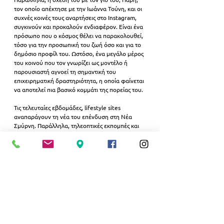
τον οποίο απέκτησε με την Ιωάννα Τούνη, και οι 
συχνές κοινές τους αναρτήσεις στο Instagram, 
συγκινούν και προκαλούν ενδιαφέρον. Είναι ένα 
πρόσωπο που ο κόσμος θέλει να παρακολουθεί, 
τόσο για την προσωπική του ζωή όσο και για το 
δημόσιο προφίλ του. Ωστόσο, ένα μεγάλο μέρος 
του κοινού που τον γνωρίζει ως μοντέλο ή 
παρουσιαστή αγνοεί τη σημαντική του 
επιχειρηματική δραστηριότητα, η οποία φαίνεται 
να αποτελεί πια βασικό κομμάτι της πορείας του.
Τις τελευταίες εβδομάδες, lifestyle sites 
αναπαράγουν τη νέα του επένδυση στη Νέα 
Σμύρνη. Παράλληλα, τηλεοπτικές εκπομπές και 
portals επαναφέρουν παλαιότερες πληροφορίες 
για τις επιχειρήσεις του, τροφοδοτώντας νέο 
κύμα αναζητήσεων γύρω από το «ποια μαγαζιά 
έχει ο Αλεξάνδρου». Η συγκυρία πολλών 
δημοσιευμάτων εξηγεί το spike του όρου στη 
Google σήμερα.