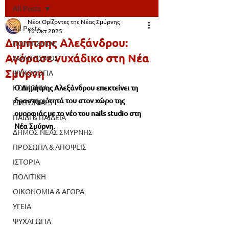
All Posts
Νέοι Ορίζοντες της Νέας Σμύρνης
All Posts
16 Οκτ 2025
Δημήτρης Αλεξάνδρου:
ΠΟΛΙΤΙΣΜΟΣ
Αγόρασε νυχάδικο στη Νέα
ΑΘΛΗΤΙΣΜΟΣ
Σμύρνη
ΨΥΧΟΛΟΓΙΑ
ΚΟΙΝΩΝΙΑ
Ο Δημήτρης Αλεξάνδρου επεκτείνει τη 
δραστηριότητά του στον χώρο της 
EDITORIALS
ομορφιάς με το νέο του nails studio στη 
ΠΑΙΔΙ & ΠΑΙΔΕΙΑ
Νέα Σμύρνη. 
ΔΗΜΟΣ ΝΕΑΣ ΣΜΥΡΝΗΣ
ΠΡΟΣΩΠΑ & ΑΠΟΨΕΙΣ
ΙΣΤΟΡΙΑ
ΠΟΛΙΤΙΚΗ
ΟΙΚΟΝΟΜΙΑ & ΑΓΟΡΑ
ΥΓΕΙΑ
ΨΥΧΑΓΩΓΙΑ