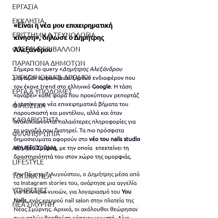
ΕΡΓΑΣΙΑ
ΕΚΚΛΗΣΙΑ
«Είναι η νέα μου επιχειρηματική 
ΕΠΙΣΤΗΜΗ & ΤΕΧΝΟΛΟΓΙΑ
κίνηση», δήλωσε 
ο 
Δημήτρης 
ΦΥΣΗ & ΠΕΡΙΒΑΛΛΟΝ
Αλεξάνδρου
ΠΑΡΑΠΟΝΑ ΔΗΜΟΤΩΝ
Σήμερα το query «
Δημήτρης Αλεξάνδρου 
ΣΥΓΚΟΙΝΩΝΙΑ & ΔΡΟΜΟΙ
μαγαζιά
» εμφανίζει αυξημένο ενδιαφέρον που 
τον έκανε trend στο ελληνικό 
Google
. Η τάση 
ΕΡΓΑ & ΥΠΟΔΟΜΕΣ
«ανάβει» κάθε φορά που προκύπτουν ρεπορτάζ 
ή stories για νέα επιχειρηματικά βήματα του 
ΦΙΛΟΖΩΙΑ
παρουσιαστή και μοντέλου, αλλά και όταν 
ΚΑΘΑΡΙΟΤΗΤΑ
ανακυκλώνονται παλαιότερες πληροφορίες για 
τα μαγαζιά που διατηρεί. Τα πιο πρόσφατα 
ΦΙΛΑΝΘΡΩΠΙΑ
δημοσιεύματα αφορούν στο
 νέο του nails studio 
ADVERTORIAL
στη Νέα Σμύρνη
, 
με την οποία  επεκτείνει τη 
δραστηριότητά του στον χώρο της ομορφιάς. 
LIFESTYLE
Την Πέμπτη 7 Αυγούστου, ο Δημήτρης μέσα από 
ΤΟΠΙΚΑ ΝΕΑ
τα Instagram stories του, ανάρτησε μια αγγελία 
ΥΠΗΡΕΣΙΕΣ
για τεχνίτρια νυχιών, για λογαριασμό του
 You 
Nails
, ενός κομψού nail salon στην πλατεία της 
ΝΕΑ ΣΜΥΡΝΗ
Νέας Σμύρνης. Αρχικά, οι ακόλουθοι θεώρησαν 
πως απλώς βοηθούσε κάποιον γνωστό. Λίγο 