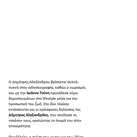
Ο Δημήτρης Αλεξάνδρου βρίσκεται συχνά-
πυκνά στην ειδησεογραφία, καθώς ο χωρισμός 
του με την 
Ιωάννα Τούνη
 προκάλεσε κύμα 
δημοσιευμάτων στα lifestyle μέσα για την 
προσωπική του ζωή. Στο ίδιο πλαίσιο 
εντάσσονται και οι πρόσφατες δηλώσεις της 
Δήμητρας Αλεξανδράκη
, που σχολίασε τη 
«σχέση» τους, κρατώντας το όνομά του στην 
επικαιρότητα. 
Παράλληλα, η σχέση του με τον γιο του, Πάρη, 