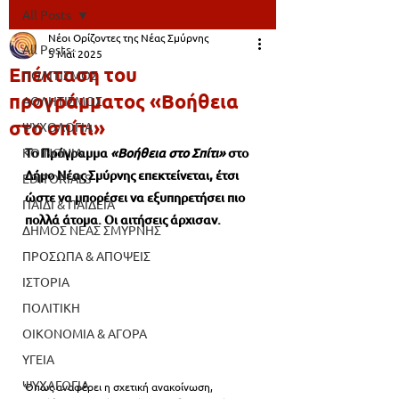
All Posts
Νέοι Ορίζοντες της Νέας Σμύρνης
All Posts
5 Μαΐ 2025
Επέκταση του
ΠΟΛΙΤΙΣΜΟΣ
προγράμματος «Βοήθεια
ΑΘΛΗΤΙΣΜΟΣ
στο σπίτι»
ΨΥΧΟΛΟΓΙΑ
ΚΟΙΝΩΝΙΑ
Το Πρόγραμμα
 «Βοήθεια στο Σπίτι»
 στο 
Δήμο Νέας Σμύρνης επεκτείνεται, έτσι 
EDITORIALS
ώστε να μπορέσει να εξυπηρετήσει πιο 
ΠΑΙΔΙ & ΠΑΙΔΕΙΑ
πολλά άτομα. Οι αιτήσεις άρχισαν.
ΔΗΜΟΣ ΝΕΑΣ ΣΜΥΡΝΗΣ
ΠΡΟΣΩΠΑ & ΑΠΟΨΕΙΣ
ΙΣΤΟΡΙΑ
ΠΟΛΙΤΙΚΗ
ΟΙΚΟΝΟΜΙΑ & ΑΓΟΡΑ
ΥΓΕΙΑ
ΨΥΧΑΓΩΓΙΑ
Όπως αναφέρει η σχετική ανακοίνωση, 