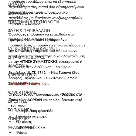
«πρόθεση του Δήμου είναι να εξυπηρετεί 
ΕΡΓΑΣΙΑ
περισσότερα άτομα από όσα εξυπηρετεί μέχρι 
σήμερα, άτομα χωρίς υποστηρικτικό 
ΕΚΚΛΗΣΙΑ
περιβάλλον, μη δυνάμενα να εξυπηρετηθούν 
ΕΠΙΣΤΗΜΗ & ΤΕΧΝΟΛΟΓΙΑ
πλήρως ή μερικώς»
.
ΦΥΣΗ & ΠΕΡΙΒΑΛΛΟΝ
Όσοι/όσες επιθυμούν να ενταχθούν στο 
ΠΑΡΑΠΟΝΑ ΔΗΜΟΤΩΝ
Πρόγραμμα και έχουν τις παραπάνω 
προϋποθέσεις, μπορούν να επικοινωνήσουν με 
ΣΥΓΚΟΙΝΩΝΙΑ & ΔΡΟΜΟΙ
την Κοινωνική Υπηρεσία του Δήμου και να 
καταθέσουν τα απαραίτητα δικαιολογητικά μαζί 
ΕΡΓΑ & ΥΠΟΔΟΜΕΣ
με την 
ΑΙΤΗΣΗ ΣΥΜΜΕΤΟΧΗΣ
, ηλεκτρονικά ή 
ΦΙΛΟΖΩΙΑ
δια ζώσης στην διεύθυνση: Ελευθερίου 
Βενιζέλου 18, TK 17121 - Νέα Σμύρνη (2ος 
ΚΑΘΑΡΙΟΤΗΤΑ
όροφος), Τηλέφωνο: 213 2025882, email: 
ΦΙΛΑΝΘΡΩΠΙΑ
merimna@neasmyrni.gr
.
ADVERTORIAL
Οι παροχές του Προγράμματος 
«Βοήθεια στο 
Σπίτι»
 είναι
 ΔΩΡΕΑΝ
 και περιλαμβάνουν κατά 
LIFESTYLE
περίπτωση:
ΤΟΠΙΚΑ ΝΕΑ
Νοσηλευτική φροντίδα
Συνοδεία σε γιατρό
ΥΠΗΡΕΣΙΕΣ
Εξετάσεις
ΝΕΑ ΣΜΥΡΝΗ
Εμβολιασμός κ.τ.λ.
Ψώνια