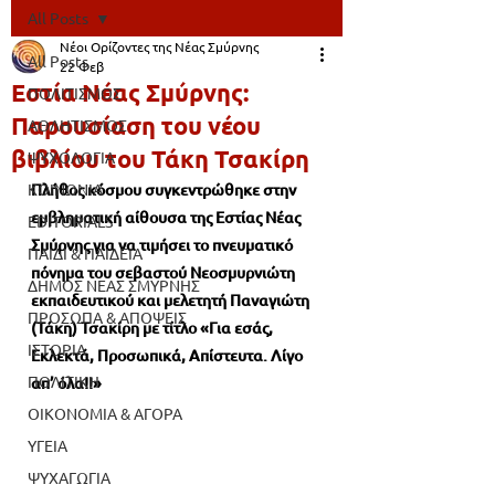
All Posts
Νέοι Ορίζοντες της Νέας Σμύρνης
All Posts
22 Φεβ
Εστία Νέας Σμύρνης:
ΠΟΛΙΤΙΣΜΟΣ
Παρουσίαση του νέου
ΑΘΛΗΤΙΣΜΟΣ
βιβλίου του Τάκη Τσακίρη
ΨΥΧΟΛΟΓΙΑ
ΚΟΙΝΩΝΙΑ
Πλήθος κόσμου συγκεντρώθηκε στην 
εμβληματική αίθουσα της Εστίας Νέας 
EDITORIALS
Σμύρνης για να τιμήσει το πνευματικό 
ΠΑΙΔΙ & ΠΑΙΔΕΙΑ
πόνημα του σεβαστού Νεοσμυρνιώτη 
ΔΗΜΟΣ ΝΕΑΣ ΣΜΥΡΝΗΣ
εκπαιδευτικού και μελετητή Παναγιώτη 
ΠΡΟΣΩΠΑ & ΑΠΟΨΕΙΣ
(Τάκη) Τσακίρη με τίτλο «Για εσάς, 
ΙΣΤΟΡΙΑ
Εκλεκτά, Προσωπικά, Απίστευτα. Λίγο 
ΠΟΛΙΤΙΚΗ
απ’ όλα!!»
ΟΙΚΟΝΟΜΙΑ & ΑΓΟΡΑ
ΥΓΕΙΑ
ΨΥΧΑΓΩΓΙΑ