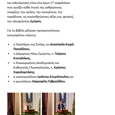
και ταξινόμησης είναι ένα έργο 27 κεφαλαίων 
που αγγίζει κάθε πτυχή της ανθρώπινης 
ύπαρξης: την αγάπη, την οικογένεια, την 
παράδοση, τις πανανθρώπινες αξίες και, φυσικά, 
την αλησμόνητη 
Σμύρνη
.
Για το βιβλίο μίλησαν προσωπικότητες 
εγνωσμένου κύρους: 
η Πρόεδρος της Εστίας, κα 
Αναστασία Καψή-
Παπαδάτου
,
ο Δήμαρχος Νέας Σμύρνης, κ. 
Γιώργος 
Κουτελάκης
, 
ο διακεκριμένος Ακαδημαϊκός και 
Καθηγητής Γλωσσολογίας, κ. 
Χρήστος 
Χαραλαμπάκης
, 
ο οικονομολόγος 
Ιωάννης Σπυρόπουλος
 και 
η ψυχολόγος 
Μαργαρίτα Γαβριηλίδου
.