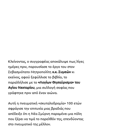
Κλείνοντας, ο συγγραφέας αποκάλυψε πως λίγες 
ημέρες πριν, παρουσίασε το έργο του στον 
Σεβασμιότατο Μητροπολίτη 
κ.κ. Συμεών
 κι 
εκείνος, αφού ξεφύλλισε το βιβλίο, το 
παραλλήλισε με το 
«Λογίων Θησαύρισμα» του 
Αγίου Νεκταρίου
, μια συλλογή σοφίας που 
γράφτηκε πριν από έναν αιώνα.
Αυτή η πνευματική «σκυταλοδρομία» 100 ετών 
σφράγισε την επιτυχία μιας βραδιάς που 
απέδειξε ότι η Νέα Σμύρνη παραμένει μια πόλη 
που ξέρει να τιμά το παρελθόν της, επενδύοντας 
στο πνευματικό της μέλλον.