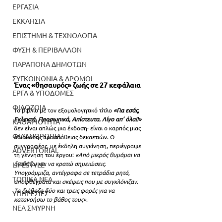
ΕΡΓΑΣΙΑ
ΕΚΚΛΗΣΙΑ
ΕΠΙΣΤΗΜΗ & ΤΕΧΝΟΛΟΓΙΑ
ΦΥΣΗ & ΠΕΡΙΒΑΛΛΟΝ
ΠΑΡΑΠΟΝΑ ΔΗΜΟΤΩΝ
ΣΥΓΚΟΙΝΩΝΙΑ & ΔΡΟΜΟΙ
Ένας «θησαυρός» ζωής σε 27 κεφάλαια
ΕΡΓΑ & ΥΠΟΔΟΜΕΣ
ΦΙΛΟΖΩΙΑ
Το βιβλίο με τον εξομολογητικό τίτλο 
«Για εσάς, 
Εκλεκτά, Προσωπικά, Απίστευτα. Λίγο απ’ όλα!!»
ΚΑΘΑΡΙΟΤΗΤΑ
δεν είναι απλώς μια έκδοση· είναι ο καρπός μιας 
ΦΙΛΑΝΘΡΩΠΙΑ
αδιάκοπης προσπάθειας δεκαετιών. Ο 
συγγραφέας, με έκδηλη συγκίνηση, περιέγραψε 
ADVERTORIAL
τη γέννηση του έργου: 
«Από μικρός θυμάμαι να 
διαβάζω και να κρατώ σημειώσεις. 
LIFESTYLE
Υπογράμμιζα, αντέγραφα σε τετράδια ρητά, 
ΤΟΠΙΚΑ ΝΕΑ
αποφθέγματα και σκέψεις που με συγκλόνιζαν. 
Τα διάβαζα δύο και τρεις φορές για να 
ΥΠΗΡΕΣΙΕΣ
κατανοήσω το βάθος τους»
.
ΝΕΑ ΣΜΥΡΝΗ