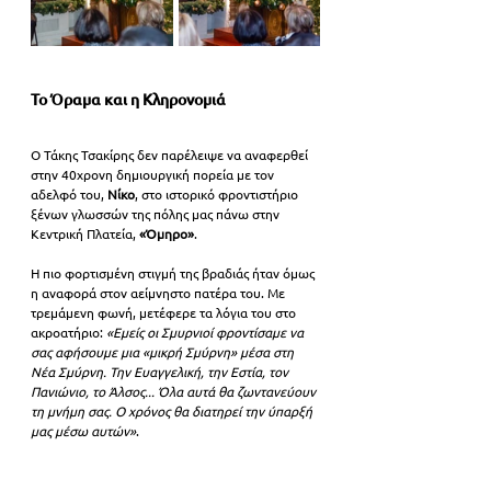
Το Όραμα και η Κληρονομιά
Ο Τάκης Τσακίρης δεν παρέλειψε να αναφερθεί 
στην 40χρονη δημιουργική πορεία με τον 
αδελφό του, 
Νίκο
, στο ιστορικό φροντιστήριο 
ξένων γλωσσών της πόλης μας πάνω στην 
Κεντρική Πλατεία, 
«Όμηρο»
.
Η πιο φορτισμένη στιγμή της βραδιάς ήταν όμως 
η αναφορά στον αείμνηστο πατέρα του. Με 
τρεμάμενη φωνή, μετέφερε τα λόγια του στο 
ακροατήριο: 
«Εμείς οι Σμυρνιοί φροντίσαμε να 
σας αφήσουμε μια «μικρή Σμύρνη» μέσα στη 
Νέα Σμύρνη. Την Ευαγγελική, την Εστία, τον 
Πανιώνιο, το Άλσος... Όλα αυτά θα ζωντανεύουν 
τη μνήμη σας. Ο χρόνος θα διατηρεί την ύπαρξή 
μας μέσω αυτών»
.