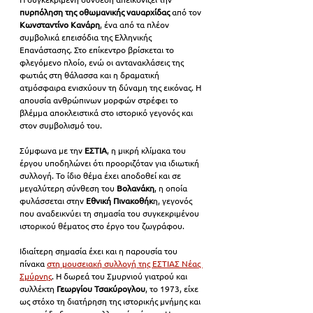
πυρπόληση της οθωμανικής ναυαρχίδας
 από τον 
Κωνσταντίνο Κανάρη
, ένα από τα πλέον 
συμβολικά επεισόδια της Ελληνικής 
Επανάστασης. Στο επίκεντρο βρίσκεται το 
φλεγόμενο πλοίο, ενώ οι αντανακλάσεις της 
φωτιάς στη θάλασσα και η δραματική 
ατμόσφαιρα ενισχύουν τη δύναμη της εικόνας. Η 
απουσία ανθρώπινων μορφών στρέφει το 
βλέμμα αποκλειστικά στο ιστορικό γεγονός και 
στον συμβολισμό του.
Σύμφωνα με την 
ΕΣΤΙΑ
, η μικρή κλίμακα του 
έργου υποδηλώνει ότι προοριζόταν για ιδιωτική 
συλλογή. Το ίδιο θέμα έχει αποδοθεί και σε 
μεγαλύτερη σύνθεση του 
Βολανάκη
, η οποία 
φυλάσσεται στην 
Εθνική Πινακοθήκ
η, γεγονός 
που αναδεικνύει τη σημασία του συγκεκριμένου 
ιστορικού θέματος στο έργο του ζωγράφου.
Ιδιαίτερη σημασία έχει και η παρουσία του 
πίνακα 
στη μουσειακή συλλογή της ΕΣΤΙΑΣ Νέας 
Σμύρνης
. Η δωρεά του Σμυρνιού γιατρού και 
συλλέκτη 
Γεωργίου Τσακύρογλου
, το 1973, είχε 
ως στόχο τη διατήρηση της ιστορικής μνήμης και 