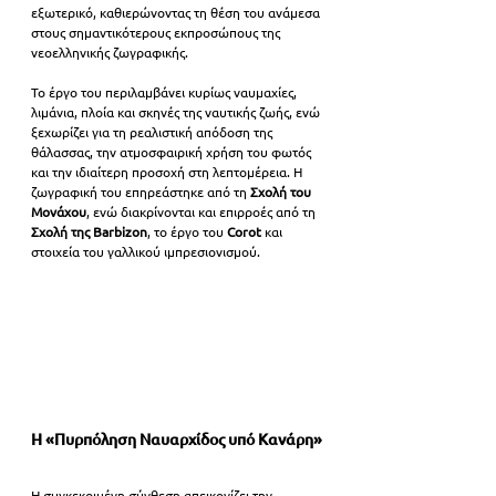
εξωτερικό, καθιερώνοντας τη θέση του ανάμεσα 
στους σημαντικότερους εκπροσώπους της 
νεοελληνικής ζωγραφικής.
Το έργο του περιλαμβάνει κυρίως ναυμαχίες, 
λιμάνια, πλοία και σκηνές της ναυτικής ζωής, ενώ 
ξεχωρίζει για τη ρεαλιστική απόδοση της 
θάλασσας, την ατμοσφαιρική χρήση του φωτός 
και την ιδιαίτερη προσοχή στη λεπτομέρεια. Η 
ζωγραφική του επηρεάστηκε από τη 
Σχολή του 
Μονάχου
, ενώ διακρίνονται και επιρροές από τη 
Σχολή της Barbizon
, το έργο του 
Corot 
και 
στοιχεία του γαλλικού ιμπρεσιονισμού.
Η «Πυρπόληση Ναυαρχίδος υπό Κανάρη»
Η συγκεκριμένη σύνθεση απεικονίζει την 