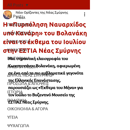
All Posts
Νέοι Ορίζοντες της Νέας Σμύρνης
All Posts
3 Ιουλ
Η «Πυρπόληση Ναυαρχίδος
ΠΟΛΙΤΙΣΜΟΣ
υπό Κανάρη» του Βολανάκη
ΑΘΛΗΤΙΣΜΟΣ
είναι το έκθεμα του Ιουλίου
ΨΥΧΟΛΟΓΙΑ
στην ΕΣΤΙΑ Νέας Σμύρνης
ΚΟΙΝΩΝΙΑ
EDITORIALS
Μια σημαντική ελαιογραφία του 
Κωνσταντίνου Βολανάκη, αφιερωμένη 
ΠΑΙΔΙ & ΠΑΙΔΕΙΑ
σε ένα από τα πιο εμβληματικά γεγονότα 
ΔΗΜΟΣ ΝΕΑΣ ΣΜΥΡΝΗΣ
της Ελληνικής Επανάστασης, 
ΠΡΟΣΩΠΑ & ΑΠΟΨΕΙΣ
παρουσιάζει ως «Έκθεμα του Μήνα» για 
ΙΣΤΟΡΙΑ
τον Ιούλιο το Βυζαντινό Μουσείο της 
ΠΟΛΙΤΙΚΗ
ΕΣΤΙΑΣ Νέας Σμύρνης.
ΟΙΚΟΝΟΜΙΑ & ΑΓΟΡΑ
ΥΓΕΙΑ
ΨΥΧΑΓΩΓΙΑ