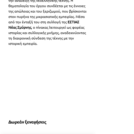
την ανάδειξη της νεοελληνικής τέχνης. Η 
θεματολογία του έργου συνδέεται με τις έννοιες 
της απώλειας και του ξεριζωμού, που βρίσκονται 
στον πυρήνα της μικρασιατικής εμπειρίας. Μέσα 
από την ένταξή του στη συλλογή της 
ΕΣΤΙΑΣ 
Νέας Σμύρνης
, ο πίνακας λειτουργεί ως φορέας 
ιστορίας και συλλογικής μνήμης, αναδεικνύοντας 
τη διαχρονική σύνδεση της τέχνης με την 
ιστορική εμπειρία.
Δωρεάν ξεναγήσεις