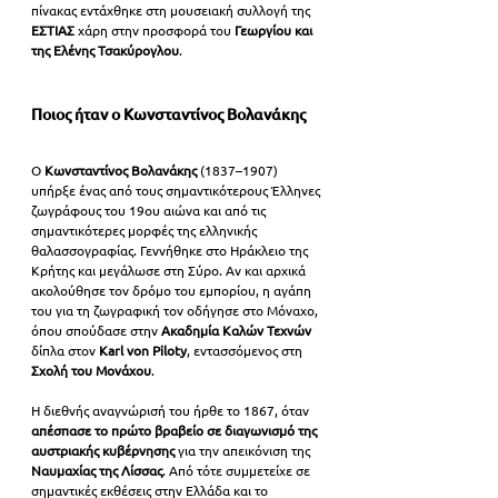
πίνακας εντάχθηκε στη μουσειακή συλλογή της 
ΕΣΤΙΑΣ 
χάρη στην προσφορά του
 Γεωργίου και 
της Ελένης Τσακύρογλου
.
Ποιος ήταν ο Κωνσταντίνος Βολανάκης
Ο 
Κωνσταντίνος Βολανάκης
 (1837–1907) 
υπήρξε ένας από τους σημαντικότερους Έλληνες 
ζωγράφους του 19ου αιώνα και από τις 
σημαντικότερες μορφές της ελληνικής 
θαλασσογραφίας. Γεννήθηκε στο Ηράκλειο της 
Κρήτης και μεγάλωσε στη Σύρο. Αν και αρχικά 
ακολούθησε τον δρόμο του εμπορίου, η αγάπη 
του για τη ζωγραφική τον οδήγησε στο Μόναχο, 
όπου σπούδασε στην
 Ακαδημία Καλών Τεχνών
δίπλα στον 
Karl von Piloty
, εντασσόμενος στη 
Σχολή του Μονάχου
.
Η διεθνής αναγνώρισή του ήρθε το 1867, όταν 
απέσπασε το πρώτο βραβείο σε διαγωνισμό της 
αυστριακής κυβέρνησης
 για την απεικόνιση της 
Ναυμαχίας της Λίσσας
. Από τότε συμμετείχε σε 
σημαντικές εκθέσεις στην Ελλάδα και το 