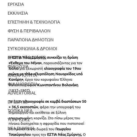
ΕΡΓΑΣΙΑ
ΕΚΚΛΗΣΙΑ
ΕΠΙΣΤΗΜΗ & ΤΕΧΝΟΛΟΓΙΑ
ΦΥΣΗ & ΠΕΡΙΒΑΛΛΟΝ
ΠΑΡΑΠΟΝΑ ΔΗΜΟΤΩΝ
ΣΥΓΚΟΙΝΩΝΙΑ & ΔΡΟΜΟΙ
ΕΡΓΑ & ΥΠΟΔΟΜΕΣ
Η ΕΣΤΙΑ Νέας Σμύρνης συνεχίζει τη δράση 
«Έκθεμα του Μήνα»
, παρουσιάζοντας για τον 
ΦΙΛΟΖΩΙΑ
Ιούλιο 
μια ξεχωριστή 
ελαιογραφία του 19ου 
αιώνα με τίτλο «Πυρπόληση Ναυαρχίδος υπό 
ΚΑΘΑΡΙΟΤΗΤΑ
Κανάρη»
, έργο του κορυφαίου Έλληνα 
ΦΙΛΑΝΘΡΩΠΙΑ
θαλασσογράφου 
Κωνσταντίνου Βολανάκη
(1837–1907).
ADVERTORIAL
LIFESTYLE
Το έργο, 
ελαιογραφία σε καμβά διαστάσεων 50 
× 36,5 εκατοστών
, φέρει την υπογραφή του 
ΤΟΠΙΚΑ ΝΕΑ
δημιουργού και εκτίθεται σε ξύλινη 
επιχρυσωμένη κορνίζα. Στο πίσω μέρος του 
ΥΠΗΡΕΣΙΕΣ
πίνακα διατηρείται η σφραγίδα που πιστοποιεί 
ΝΕΑ ΣΜΥΡΝΗ
ότι πρόκειται για δωρεά του
 Γεωργίου 
Τσακύρογλου
 προς την 
ΕΣΤΙΑ Νέας Σμύρνης. 
Ο 