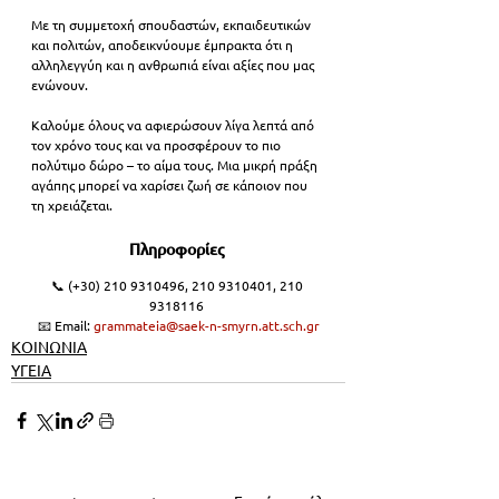
Με τη συμμετοχή σπουδαστών, εκπαιδευτικών 
και πολιτών, αποδεικνύουμε έμπρακτα ότι η 
αλληλεγγύη και η ανθρωπιά είναι αξίες που μας 
ενώνουν. 
Καλούμε όλους να αφιερώσουν λίγα λεπτά από 
τον χρόνο τους και να προσφέρουν το πιο 
πολύτιμο δώρο – το αίμα τους. Μια μικρή πράξη 
αγάπης μπορεί να χαρίσει ζωή σε κάποιον που 
τη χρειάζεται. 
Πληροφορίες 
📞 (+30) 210 9310496, 210 9310401, 210 
9318116 
📧 Email: 
grammateia@saek-n-smyrn.att.sch.gr
ΚΟΙΝΩΝΙΑ
ΥΓΕΙΑ