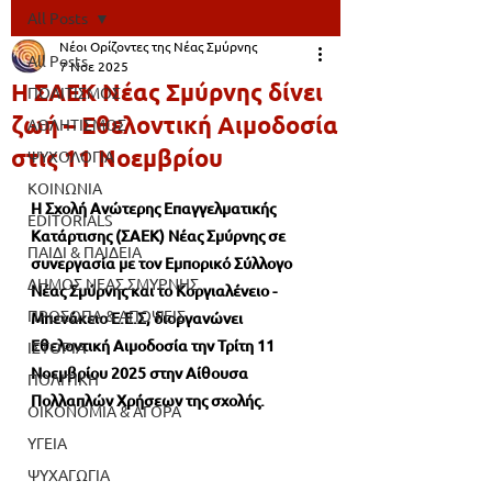
All Posts
Νέοι Ορίζοντες της Νέας Σμύρνης
All Posts
7 Νοε 2025
Η ΣΑΕΚ Νέας Σμύρνης δίνει
ΠΟΛΙΤΙΣΜΟΣ
ζωή – Εθελοντική Αιμοδοσία
ΑΘΛΗΤΙΣΜΟΣ
στις 11 Νοεμβρίου
ΨΥΧΟΛΟΓΙΑ
ΚΟΙΝΩΝΙΑ
Η Σχολή Ανώτερης Επαγγελματικής 
EDITORIALS
Κατάρτισης (ΣΑΕΚ) Νέας Σμύρνης σε 
ΠΑΙΔΙ & ΠΑΙΔΕΙΑ
συνεργασία με τον Εμπορικό Σύλλογο 
ΔΗΜΟΣ ΝΕΑΣ ΣΜΥΡΝΗΣ
Νέας Σμύρνης και το Κοργιαλένειο - 
ΠΡΟΣΩΠΑ & ΑΠΟΨΕΙΣ
Μπενάκειο Ε.Ε.Σ, διοργανώνει 
Εθελοντική Αιμοδοσία την Τρίτη 11 
ΙΣΤΟΡΙΑ
Νοεμβρίου 2025 στην Αίθουσα 
ΠΟΛΙΤΙΚΗ
Πολλαπλών Χρήσεων της σχολής.
ΟΙΚΟΝΟΜΙΑ & ΑΓΟΡΑ
ΥΓΕΙΑ
ΨΥΧΑΓΩΓΙΑ