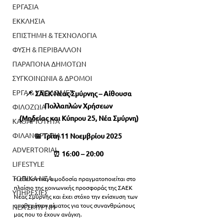
ΕΡΓΑΣΙΑ
ΕΚΚΛΗΣΙΑ
ΕΠΙΣΤΗΜΗ & ΤΕΧΝΟΛΟΓΙΑ
ΦΥΣΗ & ΠΕΡΙΒΑΛΛΟΝ
ΠΑΡΑΠΟΝΑ ΔΗΜΟΤΩΝ
ΣΥΓΚΟΙΝΩΝΙΑ & ΔΡΟΜΟΙ
ΕΡΓΑ & ΥΠΟΔΟΜΕΣ
📍  ΣΑΕΚ Νέας Σμύρνης – Αίθουσα 
Πολλαπλών Χρήσεων 
ΦΙΛΟΖΩΙΑ
(Μηδείας και Κύπρου 25, Νέα Σμύρνη)
ΚΑΘΑΡΙΟΤΗΤΑ
ΦΙΛΑΝΘΡΩΠΙΑ
📅 Τρίτη 11 Νοεμβρίου 2025 
ADVERTORIAL
⏰ 16:00 – 20:00 
LIFESTYLE
ΤΟΠΙΚΑ ΝΕΑ
Η εθελοντική αιμοδοσία πραγματοποιείται στο 
πλαίσιο της κοινωνικής προσφοράς της ΣΑΕΚ 
ΥΠΗΡΕΣΙΕΣ
Νέας Σμύρνης και έχει στόχο την ενίσχυση των 
αποθεμάτων αίματος για τους συνανθρώπους 
ΝΕΑ ΣΜΥΡΝΗ
μας που το έχουν ανάγκη. 