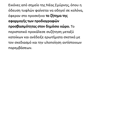
Εικόνες από σημείο της Νέας Σμύρνης, όπου η 
όδευση τυφλών φαίνεται να οδηγεί σε κολόνα, 
έφεραν στο προσκήνιο 
το ζήτημα της 
εφαρμογής των προδιαγραφών 
προσβασιμότητας στον δημόσιο χώρο.
 Το 
περιστατικό προκάλεσε συζήτηση μεταξύ 
κατοίκων και ανέδειξε ερωτήματα σχετικά με 
τον σχεδιασμό και την υλοποίηση αντίστοιχων 
παρεμβάσεων.