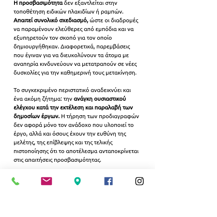
Η προσβασιμότητα 
δεν εξαντλείται στην 
τοποθέτηση ειδικών πλακιδίων ή ραμπών. 
Απαιτεί συνολικό σχεδιασμό, 
ώστε οι διαδρομές 
να παραμένουν ελεύθερες από εμπόδια και να 
εξυπηρετούν τον σκοπό για τον οποίο 
δημιουργήθηκαν. Διαφορετικά, παρεμβάσεις 
που έγιναν για να διευκολύνουν τα άτομα με 
αναπηρία κινδυνεύουν να μετατραπούν σε νέες 
δυσκολίες για την καθημερινή τους μετακίνηση.
Το συγκεκριμένο περιστατικό αναδεικνύει και 
ένα ακόμη ζήτημα: την 
ανάγκη ουσιαστικού 
ελέγχου κατά την εκτέλεση και παραλαβή των 
δημοσίων έργων.
 Η τήρηση των προδιαγραφών 
δεν αφορά μόνο τον ανάδοχο που υλοποιεί το 
έργο, αλλά και όσους έχουν την ευθύνη της 
μελέτης, της επίβλεψης και της τελικής 
πιστοποίησης ότι το αποτέλεσμα ανταποκρίνεται 
στις απαιτήσεις προσβασιμότητας.
Σε μια πόλη που επιδιώκει να γίνει πιο φιλική και 
λειτουργική για όλους τους πολίτες,
 η 
προσβασιμότητα
 δεν μπορεί να αντιμετωπίζεται 
ως τυπική υποχρέωση. 
Αποτελεί δείκτη 
ποιότητας του δημόσιου χώρου και σεβασμού 