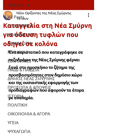
All Posts
Νέοι Ορίζοντες της Νέας Σμύρνης
All Posts
16 Ιουν
Καταγγελία στη Νέα Σμύρνη
ΠΟΛΙΤΙΣΜΟΣ
για όδευση τυφλών που
ΑΘΛΗΤΙΣΜΟΣ
οδηγεί σε κολόνα
ΨΥΧΟΛΟΓΙΑ
ΚΟΙΝΩΝΙΑ
Ένα περιστατικό που καταγράφηκε σε 
πεζοδρόμιο της Νέας Σμύρνης φέρνει 
EDITORIALS
ξανά στο προσκήνιο το ζήτημα της 
ΠΑΙΔΙ & ΠΑΙΔΕΙΑ
προσβασιμότητας στον δημόσιο χώρο 
ΔΗΜΟΣ ΝΕΑΣ ΣΜΥΡΝΗΣ
και της ουσιαστικής εφαρμογής των 
ΠΡΟΣΩΠΑ & ΑΠΟΨΕΙΣ
προδιαγραφών που αφορούν τα άτομα 
ΙΣΤΟΡΙΑ
με αναπηρία.
ΠΟΛΙΤΙΚΗ
ΟΙΚΟΝΟΜΙΑ & ΑΓΟΡΑ
ΥΓΕΙΑ
ΨΥΧΑΓΩΓΙΑ