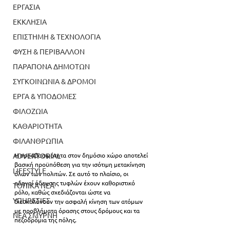
ΕΡΓΑΣΙΑ
ΕΚΚΛΗΣΙΑ
ΕΠΙΣΤΗΜΗ & ΤΕΧΝΟΛΟΓΙΑ
ΦΥΣΗ & ΠΕΡΙΒΑΛΛΟΝ
ΠΑΡΑΠΟΝΑ ΔΗΜΟΤΩΝ
ΣΥΓΚΟΙΝΩΝΙΑ & ΔΡΟΜΟΙ
ΕΡΓΑ & ΥΠΟΔΟΜΕΣ
ΦΙΛΟΖΩΙΑ
ΚΑΘΑΡΙΟΤΗΤΑ
ΦΙΛΑΝΘΡΩΠΙΑ
Η προσβασιμότητα στον δημόσιο χώρο αποτελεί 
ADVERTORIAL
βασική προϋπόθεση για την ισότιμη μετακίνηση 
LIFESTYLE
όλων των πολιτών. Σε αυτό το πλαίσιο, οι 
οδηγοί όδευσης τυφλών έχουν καθοριστικό 
ΤΟΠΙΚΑ ΝΕΑ
ρόλο, καθώς σχεδιάζονται ώστε να 
ΥΠΗΡΕΣΙΕΣ
διευκολύνουν την ασφαλή κίνηση των ατόμων 
με προβλήματα όρασης στους δρόμους και τα 
ΝΕΑ ΣΜΥΡΝΗ
πεζοδρόμια της πόλης.