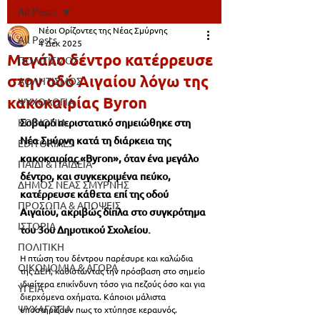
All Posts
Νέοι Ορίζοντες της Νέας Σμύρνης
All Posts
4 Δεκ 2025
Μεγάλο δέντρο κατέρρευσε
ΠΟΛΙΤΙΣΜΟΣ
στην οδό Αιγαίου λόγω της
ΑΘΛΗΤΙΣΜΟΣ
κακοκαιρίας Byron
ΨΥΧΟΛΟΓΙΑ
ΚΟΙΝΩΝΙΑ
Σοβαρό περιστατικό σημειώθηκε στη 
Νέα Σμύρνη κατά τη διάρκεια της 
EDITORIALS
κακοκαιρίας «Byron», όταν ένα μεγάλο 
ΠΑΙΔΙ & ΠΑΙΔΕΙΑ
δέντρο, και συγκεκριμένα πεύκο,  
ΔΗΜΟΣ ΝΕΑΣ ΣΜΥΡΝΗΣ
κατέρρευσε κάθετα επί της οδού 
ΠΡΟΣΩΠΑ & ΑΠΟΨΕΙΣ
Αιγαίου, ακριβώς δίπλα στο συγκρότημα 
ΙΣΤΟΡΙΑ
του 3ου Δημοτικού Σχολείου.
ΠΟΛΙΤΙΚΗ
Η πτώση του δέντρου παρέσυρε και καλώδια 
ΟΙΚΟΝΟΜΙΑ & ΑΓΟΡΑ
της ΔΕΗ, καθιστώντας την πρόσβαση στο σημείο 
ιδιαίτερα επικίνδυνη τόσο για πεζούς όσο και για 
ΥΓΕΙΑ
διερχόμενα οχήματα. Κάποιοι μάλιστα 
ΨΥΧΑΓΩΓΙΑ
υποστηρίζουν πως το χτύπησε κεραυνός.