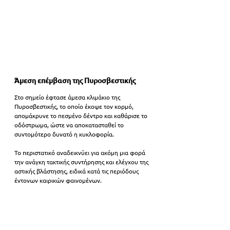
Άμεση επέμβαση της Πυροσβεστικής
Στο σημείο έφτασε άμεσα κλιμάκιο της 
Πυροσβεστικής, το οποίο έκοψε τον κορμό,  
απομάκρυνε το πεσμένο δέντρο και καθάρισε το 
οδόστρωμα, ώστε να αποκατασταθεί το 
συντομότερο δυνατό η κυκλοφορία.
Το περιστατικό αναδεικνύει για ακόμη μια φορά 
την ανάγκη τακτικής συντήρησης και ελέγχου της 
αστικής βλάστησης, ειδικά κατά τις περιόδους 
έντονων καιρικών φαινομένων.