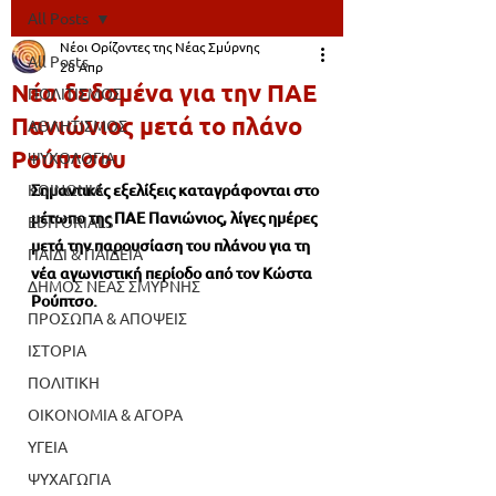
All Posts
Νέοι Ορίζοντες της Νέας Σμύρνης
All Posts
28 Απρ
Νέα δεδομένα για την ΠΑΕ
ΠΟΛΙΤΙΣΜΟΣ
Πανιώνιος μετά το πλάνο
ΑΘΛΗΤΙΣΜΟΣ
Ρούπτσου
ΨΥΧΟΛΟΓΙΑ
ΚΟΙΝΩΝΙΑ
Σημαντικές εξελίξεις καταγράφονται στο 
μέτωπο της ΠΑΕ Πανιώνιος, λίγες ημέρες 
EDITORIALS
μετά την παρουσίαση του πλάνου για τη 
ΠΑΙΔΙ & ΠΑΙΔΕΙΑ
νέα αγωνιστική περίοδο από τον Κώστα 
ΔΗΜΟΣ ΝΕΑΣ ΣΜΥΡΝΗΣ
Ρούπτσο.
ΠΡΟΣΩΠΑ & ΑΠΟΨΕΙΣ
ΙΣΤΟΡΙΑ
ΠΟΛΙΤΙΚΗ
ΟΙΚΟΝΟΜΙΑ & ΑΓΟΡΑ
ΥΓΕΙΑ
ΨΥΧΑΓΩΓΙΑ