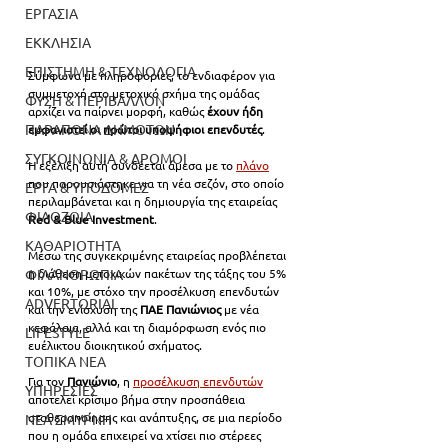
ΕΡΓΑΣΙΑ
ΕΚΚΛΗΣΙΑ
ΕΠΙΣΤΗΜΗ & ΤΕΧΝΟΛΟΓΙΑ
Σύμφωνα με πληροφορίες, το ενδιαφέρον για 
συμμετοχή στο μετοχικό σχήμα της ομάδας 
ΦΥΣΗ & ΠΕΡΙΒΑΛΛΟΝ
αρχίζει να παίρνει μορφή, καθώς
 έχουν ήδη 
ΠΑΡΑΠΟΝΑ ΔΗΜΟΤΩΝ
εμφανιστεί οι πρώτοι υποψήφιοι επενδυτές
.
ΣΥΓΚΟΙΝΩΝΙΑ & ΔΡΟΜΟΙ
Η εξέλιξη αυτή συνδέεται άμεσα με το 
πλάνο
που παρουσιάστηκε για τη νέα σεζόν, στο οποίο 
ΕΡΓΑ & ΥΠΟΔΟΜΕΣ
περιλαμβάνεται και η δημιουργία της εταιρείας
ΦΙΛΟΖΩΙΑ
Red & Blue Investment
.
ΚΑΘΑΡΙΟΤΗΤΑ
Μέσω της συγκεκριμένης εταιρείας προβλέπεται 
ΦΙΛΑΝΘΡΩΠΙΑ
η διάθεση μετοχικών πακέτων της τάξης του 5% 
και 10%, με στόχο την προσέλκυση επενδυτών 
ADVERTORIAL
και την ενίσχυση της 
ΠΑΕ Πανιώνιος
 με νέα 
κεφάλαια, αλλά και τη διαμόρφωση ενός πιο 
LIFESTYLE
ευέλικτου διοικητικού σχήματος.
ΤΟΠΙΚΑ ΝΕΑ
Για τον 
Πανιώνιο
, η 
προσέλκυση επενδυτών
ΥΠΗΡΕΣΙΕΣ
αποτελεί κρίσιμο βήμα στην προσπάθεια 
σταθεροποίησης και ανάπτυξης, σε μια περίοδο 
ΝΕΑ ΣΜΥΡΝΗ
που η ομάδα επιχειρεί να χτίσει πιο στέρεες 