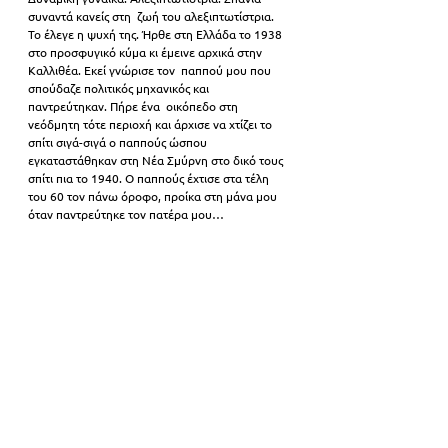
συναντά κανείς στη  ζωή του αλεξιπτωτίστρια. 
Το έλεγε η ψυχή της. Ήρθε στη Ελλάδα το 1938  
στο προσφυγικό κύμα κι έμεινε αρχικά στην 
Καλλιθέα. Εκεί γνώρισε τον  παππού μου που 
σπούδαζε πολιτικός μηχανικός και 
παντρεύτηκαν. Πήρε ένα  οικόπεδο στη 
νεόδμητη τότε περιοχή και άρχισε να χτίζει το 
σπίτι σιγά-σιγά ο παππούς ώσπου 
εγκαταστάθηκαν στη Νέα Σμύρνη στο δικό τους 
σπίτι πια το 1940. Ο παππούς έχτισε στα τέλη 
του 60 τον πάνω όροφο, προίκα στη μάνα μου 
όταν παντρεύτηκε τον πατέρα μου…