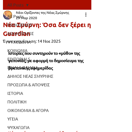
All Posts
Νέοι Ορίζοντες της Νέας Σμύρνης
All Posts
29 Μαρ 2020
Νέα Σμύρνη: Όσα δεν ξέρει η
ΠΟΛΙΤΙΣΜΟΣ
Guardian
ΑΘΛΗΤΙΣΜΟΣ
Έγινε ενημέρωση:
14 Νοε 2025
ΨΥΧΟΛΟΓΙΑ
ΚΟΙΝΩΝΙΑ
Ιστορίες που συντηρούν το «μύθο» της 
EDITORIALS
γειτονιάς, με αφορμή το δημοσίευμα της 
ΠΑΙΔΙ & ΠΑΙΔΕΙΑ
βρετανικής εφημερίδας	
ΔΗΜΟΣ ΝΕΑΣ ΣΜΥΡΝΗΣ
ΠΡΟΣΩΠΑ & ΑΠΟΨΕΙΣ
ΙΣΤΟΡΙΑ
ΠΟΛΙΤΙΚΗ
ΟΙΚΟΝΟΜΙΑ & ΑΓΟΡΑ
ΥΓΕΙΑ
ΨΥΧΑΓΩΓΙΑ