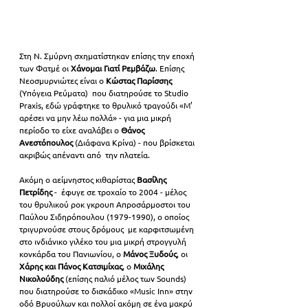
Στη Ν. Σμύρνη σχηματίστηκαν επίσης την εποχή 
των Φατμέ οι 
Χάνομαι Γιατί Ρεμβάζω
. Επίσης 
Νεοσμυρνιώτες είναι o 
Κώστας Παρίσσης
(Υπόγεια Ρεύματα)  που διατηρούσε το Studio 
Praxis, εδώ γράφτηκε το θρυλικό τραγούδι «Μ’  
αρέσει να μην λέω πολλά» - για μια μικρή 
περίοδο το είχε αναλάβει ο 
Θάνος 
Ανεστόπουλος
 (Διάφανα Κρίνα) - που βρίσκεται 
ακριβώς απέναντι από  την πλατεία.
Ακόμη ο αείμνηστος κιθαρίστας 
Βασίλης 
Πετρίδης
 -  έφυγε σε τροχαίο το 2004 - μέλος 
του θρυλικού ροκ γκρουπ Απροσάρμοστοι του 
Παύλου Σιδηρόπουλου (1979-1990), ο οποίος 
τριγυρνούσε στους δρόμους  με καρφιτσωμένη 
στο ινδιάνικο γιλέκο του μια μικρή στρογγυλή 
κονκάρδα του Πανιωνίου, ο 
Μάνος Ξυδούς
, οι 
Χάρης και Πάνος Κατσιμίχας
, ο 
Μιχάλης 
Νικολούδης
 (επίσης παλιό μέλος των Sounds) 
που διατηρούσε το δισκάδικο «Music Inn» στην 
οδό Βρυούλων και πολλοί ακόμη σε ένα μακρύ 