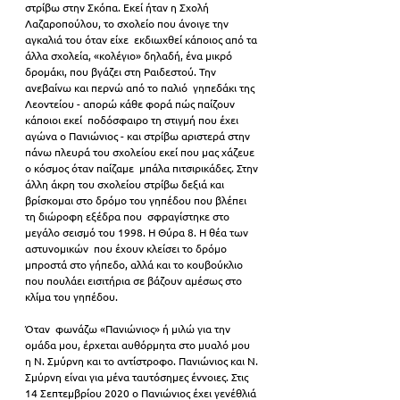
στρίβω στην Σκόπα. Εκεί ήταν η Σχολή 
Λαζαροπούλου, το σχολείο που άνοιγε την 
αγκαλιά του όταν είχε  εκδιωχθεί κάποιος από τα 
άλλα σχολεία, «κολέγιο» δηλαδή, ένα μικρό 
δρομάκι, που βγάζει στη Ραιδεστού. Την 
ανεβαίνω και περνώ από το παλιό  γηπεδάκι της 
Λεοντείου - απορώ κάθε φορά πώς παίζουν 
κάποιοι εκεί  ποδόσφαιρο τη στιγμή που έχει 
αγώνα ο Πανιώνιος - και στρίβω αριστερά στην 
πάνω πλευρά του σχολείου εκεί που μας χάζευε 
ο κόσμος όταν παίζαμε  μπάλα πιτσιρικάδες. Στην 
άλλη άκρη του σχολείου στρίβω δεξιά και  
βρίσκομαι στο δρόμο του γηπέδου που βλέπει 
τη διώροφη εξέδρα που  σφραγίστηκε στο 
μεγάλο σεισμό του 1998. Η Θύρα 8. Η θέα των 
αστυνομικών  που έχουν κλείσει το δρόμο 
μπροστά στο γήπεδο, αλλά και το κουβούκλιο 
που πουλάει εισιτήρια σε βάζουν αμέσως στο 
κλίμα του γηπέδου.
Όταν  φωνάζω «Πανιώνιος» ή μιλώ για την 
ομάδα μου, έρχεται αυθόρμητα στο μυαλό μου 
η Ν. Σμύρνη και το αντίστροφο. Πανιώνιος και Ν. 
Σμύρνη είναι για μένα ταυτόσημες έννοιες. Στις 
14 Σεπτεμβρίου 2020 ο Πανιώνιος έχει γενέθλιά 