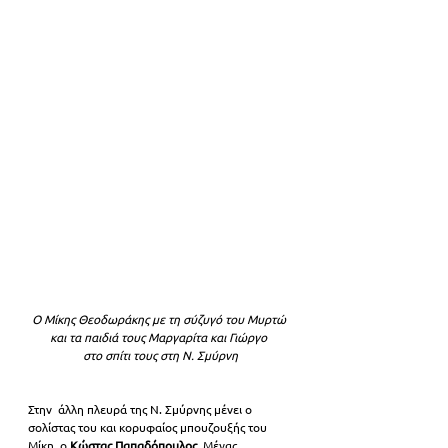
Ο Μίκης Θεοδωράκης με τη σύζυγό του Μυρτώ 
και τα παιδιά τους Μαργαρίτα και Γιώργο 
στο σπίτι τους στη Ν. Σμύρνη
Στην  άλλη πλευρά της Ν. Σμύρνης μένει ο 
σολίστας του και κορυφαίος μπουζουξής του 
Μίκη, ο 
Κώστας Παπαδόπουλος
. Μέγας 