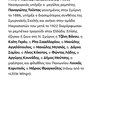
Νεοσμυρνιός υπήρξε ο  μεγάλος ρεμπέτης 
Παναγιώτης Τούντας
 γεννημένος στην Σμύρνη 
το 1886, υπήρξε ο διασημότερος συνθέτης της 
Σμυρναϊκής Σχολής και ανήκει στην ομάδα 
Μικρασιατών που μετά το 1922 διαμόρφωσαν 
το ρεμπέτικο τραγούδι στην Ελλάδα. Επίσης 
έζησαν ή ζουν στη Ν. Σμύρνη η 
Τζένη Βάνου
, η 
Καίτη Γκρέυ
, η 
Ρίτα Σακελλαρίου
, ο 
Μανώλης 
Αγγελόπουλος
, ο 
Μανώλης Μητσιάς
, η  
Δόμνα 
Σαμίου
, ο 
Λίνος Κόκοτος
, ο 
Φώντας Λάδης
, ο 
Αργύρης Κουνάδης
, ο 
Δήμος Μούτσης
, ο 
μαέστρος και φίλαθλος του Πανιωνίου 
Λουκάς 
Καρυτινός
, ο 
Μάριος Φραγκούλης
 (πάνω από το 
«Little Wing»).