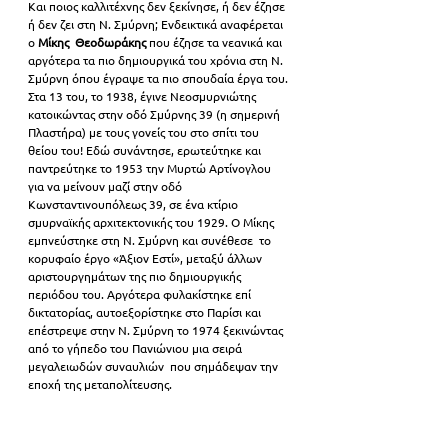
Και ποιος καλλιτέχνης δεν ξεκίνησε, ή δεν έζησε 
ή δεν ζει στη Ν. Σμύρνη; Ενδεικτικά αναφέρεται 
ο 
Μίκης  Θεοδωράκης 
που έζησε τα νεανικά και 
αργότερα τα πιο δημιουργικά του χρόνια στη Ν. 
Σμύρνη όπου έγραψε τα πιο σπουδαία έργα του. 
Στα 13 του, το 1938, έγινε Νεοσμυρνιώτης 
κατοικώντας στην οδό Σμύρνης 39 (η σημερινή  
Πλαστήρα) με τους γονείς του στο σπίτι του 
θείου του! Εδώ συνάντησε, ερωτεύτηκε και 
παντρεύτηκε το 1953 την Μυρτώ Αρτίνογλου 
για να μείνουν μαζί στην οδό 
Κωνσταντινουπόλεως 39, σε ένα κτίριο 
σμυρναϊκής αρχιτεκτονικής του 1929. Ο Μίκης 
εμπνεύστηκε στη Ν. Σμύρνη και συνέθεσε  το 
κορυφαίο έργο «Άξιον Εστί», μεταξύ άλλων 
αριστουργημάτων της πιο δημιουργικής 
περιόδου του. Αργότερα φυλακίστηκε επί 
δικτατορίας, αυτοεξορίστηκε στο Παρίσι και 
επέστρεψε στην Ν. Σμύρνη το 1974 ξεκινώντας 
από το γήπεδο του Πανιώνιου μια σειρά 
μεγαλειωδών συναυλιών  που σημάδεψαν την 
εποχή της μεταπολίτευσης.