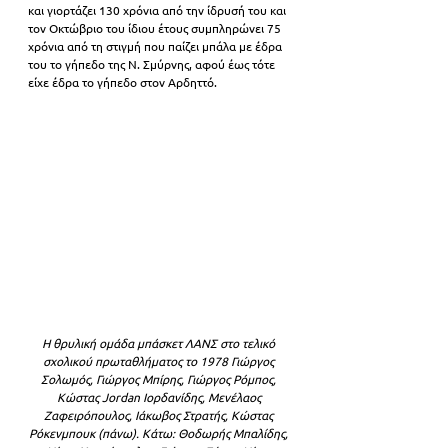
και γιορτάζει 130 χρόνια από την ίδρυσή του και 
τον Οκτώβριο του ίδιου έτους συμπληρώνει 75 
χρόνια από τη στιγμή που παίζει μπάλα με έδρα 
του το γήπεδο της Ν. Σμύρνης, αφού έως τότε 
είχε έδρα το γήπεδο στον Αρδηττό.
Η θρυλική ομάδα μπάσκετ ΛΑΝΣ στο τελικό 
σχολικού πρωταθλήματος το 1978 Γιώργος 
Σολωμός, Γιώργος Μπίρης, Γιώργος Ρόμπος, 
Κώστας Jordan Ιορδανίδης, Μενέλαος 
Ζαφειρόπουλος, Ιάκωβος Στρατής, Κώστας 
Ρόκενμπουκ (πάνω). Κάτω: Θοδωρής Μπαλίδης, 