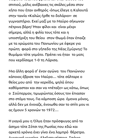
σπιτιού, μόλις ανέβαινες τις σκάλες μέσα στον 
κήπο που ήταν ανθηρός -όπως έλεγε η Καλουτά 
στην ταινία «Καλώς ήρθε το δολάριο»- σε  
γυμναστήριο. Εκεί μαζί με το Μαύρο σήκωναν 
πέτρινα βάρη! Ήταν φίλοι και  είναι μέχρι 
σήμερα, αλλά η φιλία τους τότε και η 
υποστήριξη του θείου  στον Θωμά όταν έπαιζε 
με τα χρώματα του Πανιωνίου με έφερε για 
πρώτη  φορά στο γήπεδο της Νέας Σμύρνης! Το 
θυμάμαι τότε γεμάτο. Πρέπει να ήταν  το ματς 
που κερδίσαμε 1-0 τη Λάρισα.
Μια άλλη φορά σ’ έναν αγώνα  του Πανιώνιου 
κάποιος έβρισε τον Μαύρο… τότε σάλταρε ο 
θείος μου από  την κερκίδα, ψηλά όπου 
καθόμασταν και σαν να «πέταξε» ως κάτω, όπως 
ο  Σούπερμαν, τιμωρώντας όσους τον έπιασαν 
στο στόμα τους. Για κάμποση ώρα  έμεινα μόνος, 
αλλά δεν με ένοιαζε, ένοιωθα σαν το σπίτι μου κι 
ας ήμουν 5 χρονών το 1972…
Η γιαγιά μου η Όλγα ήταν πρόσφυγας από το 
άσημο τότε Σότσι της Ρωσίας που εδώ και 
αρκετά χρόνια έχει γίνει ένα λαμπρό  θέρετρο. 
Δυναμική γυναίκα. Αλεξιπτωτίστρια. Σπάνια 