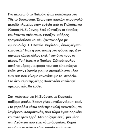
Πιο πέρα από το Παλούκι ήταν παλιότερα στα 
70s το Βοσκοτόπι. Ένα μικρό παρκάκι στρογγυλό 
μεταξύ πλατείας στην ευθεία από το Παλούκι και 
Άλσους Ν. Σμύρνης. Εκεί σύχναζαν οι χίπηδες 
και ήταν το στέκι τους. Έπαιζαν  κιθάρες, 
τραγουδούσαν και γέμιζαν τον αέρα με 
«μυρωδιές». Η Πλατεία  Κυρίλλου, όπως λέγεται 
κανονικά. Ήταν η ροκ εποχή στο φόρτε της. Δεν 
πήγαινε κάνεις άλλος εκεί, ήταν δικό τους το 
μέρος. Το ήξερε κι ο Παύλος  Σιδηρόπουλος 
αυτό το μέρος μια φορά που του είπα πώς να 
έρθει στην Πλατεία για μια συναυλία στα μέσα 
των 80s που είχαμε κανονίσει με το  σχολείο. 
Στο άκουσμα της λέξης Βοσκοτόπι κατάλαβε 
αμέσως πώς θα έρθει.
Στη  Λεόντειο της Ν. Σμύρνης τις Κυριακές 
παίζαμε μπάλα. Έχουν γίνει μεγάλα ντέρμπι εκεί. 
Στο γηπεδάκι κάτω από την Σχολή Λεοντείου, το 
λεγόμενο «Μαρακανά», που τώρα έγινε παρκάκι 
και τότε ήταν ξερό. Μια παίζαμε εκεί,  μια μέσα 
στη Λεόντειο που είχε κάτω άσφαλτο. Καμιά 
φορά αν στεκόταν κάνα ωραίο κορίτσι να 