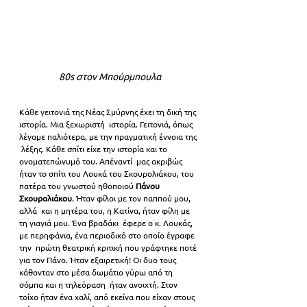
80s στον Μπούρμπουλα
Κάθε γειτονιά της Νέας Σμύρνης έχει τη δική της 
ιστορία. Μια ξεχωριστή  ιστορία. Γειτονιά, όπως 
λέγαμε παλιότερα, με την πραγματική έννοια της 
 λέξης. Κάθε σπίτι είχε την ιστορία και το 
ονοματεπώνυμό του. Απέναντί  μας ακριβώς 
ήταν το σπίτι του Λουκά του Σκουρολιάκου, του 
πατέρα του γνωστού ηθοποιού 
Πάνου 
Σκουρολιάκου
. Ήταν φίλοι με τον παππού μου, 
αλλά  και η μητέρα του, η Κατίνα, ήταν φίλη με 
τη γιαγιά μου. Ένα βραδάκι  έφερε ο κ. Λουκάς, 
με περηφάνια, ένα περιοδικό στο οποίο έγραφε 
την  πρώτη θεατρική κριτική που γράφτηκε ποτέ 
για τον Πάνο. Ήταν εξαιρετική! Οι δυο τους 
κάθονταν στο μέσα δωμάτιο γύρω από τη 
σόμπα και η τηλεόραση  ήταν ανοιχτή. Στον 
τοίχο ήταν ένα χαλί, από εκείνα που είχαν στους  