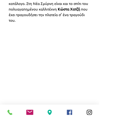
κατάλογο. Στη Νέα Σμύρνη είναι και το σπίτι του 
πολυαγαπημένου καλλιτέχνη 
Κώστα Χατζή
 που 
έχει τραγουδήσει την πλατεία σ’ ένα τραγούδι 
του.