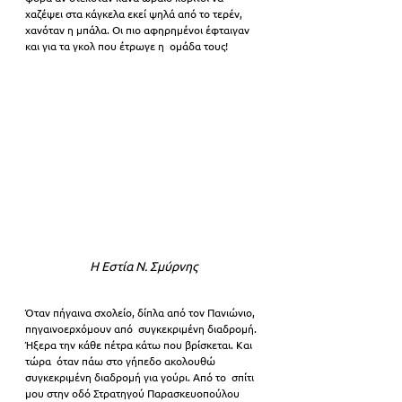
χαζέψει στα κάγκελα εκεί ψηλά από το τερέν, 
χανόταν η μπάλα. Οι πιο αφηρημένοι έφταιγαν 
και για τα γκολ που έτρωγε η  ομάδα τους!
Η Εστία Ν. Σμύρνης
Όταν πήγαινα σχολείο, δίπλα από τον Πανιώνιο, 
πηγαινοερχόμουν από  συγκεκριμένη διαδρομή. 
Ήξερα την κάθε πέτρα κάτω που βρίσκεται. Και 
τώρα  όταν πάω στο γήπεδο ακολουθώ 
συγκεκριμένη διαδρομή για γούρι. Από το  σπίτι 
μου στην οδό Στρατηγού Παρασκευοπούλου 