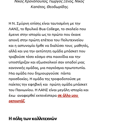
Νίκος Χρονόπουλος, Γιώργος Ξένος, Νίκος 
Καπάτος, Θεοδωρίδης.
Η Ν. Σμύρνη επίσης είναι ταυτισμένη με την 
ΛΑΝΣ, το θρυλικό Bua College, το σχολείο που 
έμεινε στην ιστορία ως το πρώτο που έκανε 
αποχή στην πρώτη επέτειο του Πολυτεχνείου 
και η αστυνομία ήρθε να διαλύσει τους  μαθητές, 
αλλά και για την αχτύπητη ομάδα μπάσκετ που 
τραβούσε τόσο κόσμο στα παιχνίδια και την 
υποστήριζαν και εξωσχολικοί σαν οπαδοί μιας 
κανονικής ομάδας, μια παγκόσμια πρωτοτυπία. 
Μια ομάδα που δημιουργούσε  πάντα 
προσδοκίες. Η ομάδα της τροφοδοτούσε με 
παίκτες την εφηβική και  πρώτη ομάδα μπάσκετ 
του Πανιωνίου. Η ΛΑΝΣ είναι μεγάλη ιστορία και 
έχω  αναφερθεί εκτενέστερα 
σε άλλο μου 
ρεπορτάζ
.
Η πόλη των καλλιτεχνών