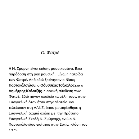
Οι Φατμέ
Η Ν. Σμύρνη είναι επίσης μουσικομάνα. Έχει 
παράδοση στη ροκ μουσική.  Είναι η πατρίδα 
των Φατμέ. Από εδώ ξεκίνησαν ο 
Νίκος 
Πορτοκάλογλου
, ο 
Οδυσσέας Τσάκαλος
 και ο 
Δημήτρης Καλατζής
, η αρχική σύνθεση των 
Φατμέ. Εδώ πήγαν σχολείο τα μέλη τους, στην 
Ευαγγελική όταν ήταν στην πλατεία  και 
τελείωσαν στη ΛΑΝΣ, όπου μεταφέρθηκε η 
Ευαγγελική (καμιά σχέση με  την Πρότυπο 
Ευαγγελική Σχολή Ν. Σμύρνης), ενώ ο Ν. 
Πορτοκάλογλου φοίτησε στην Εστία, κλάση του 
1975.