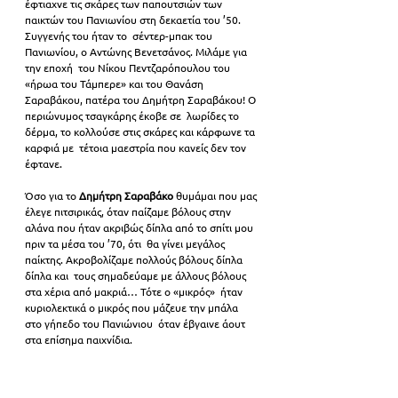
έφτιαχνε τις σκάρες των παπουτσιών των  
παικτών του Πανιωνίου στη δεκαετία του ’50. 
Συγγενής του ήταν το  σέντερ-μπακ του 
Πανιωνίου, ο Αντώνης Βενετσάνος. Μιλάμε για 
την εποχή  του Νίκου Πεντζαρόπουλου του 
«ήρωα του Τάμπερε» και του Θανάση  
Σαραβάκου, πατέρα του Δημήτρη Σαραβάκου! Ο 
περιώνυμος τσαγκάρης έκοβε σε  λωρίδες το 
δέρμα, το κολλούσε στις σκάρες και κάρφωνε τα 
καρφιά με  τέτοια μαεστρία που κανείς δεν τον 
έφτανε.
Όσο για το 
Δημήτρη Σαραβάκο
 θυμάμαι που μας 
έλεγε πιτσιρικάς, όταν παίζαμε βόλους στην  
αλάνα που ήταν ακριβώς δίπλα από το σπίτι μου 
πριν τα μέσα του ’70, ότι  θα γίνει μεγάλος 
παίκτης. Ακροβολίζαμε πολλούς βόλους δίπλα 
δίπλα και  τους σημαδεύαμε με άλλους βόλους 
στα χέρια από μακριά… Τότε ο «μικρός»  ήταν 
κυριολεκτικά ο μικρός που μάζευε την μπάλα 
στο γήπεδο του Πανιώνιου  όταν έβγαινε άουτ 
στα επίσημα παιχνίδια.