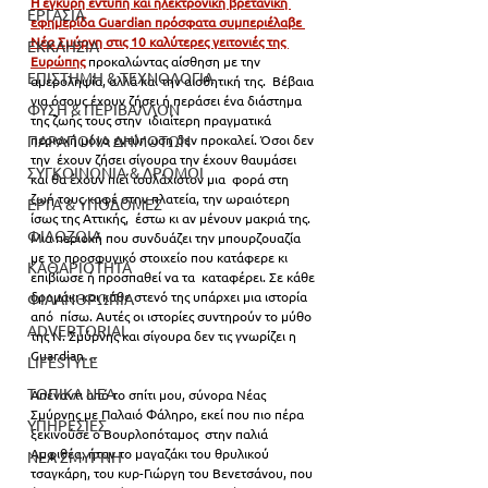
H έγκυρη έντυπη και ηλεκτρονική βρετανική 
ΕΡΓΑΣΙΑ
εφημερίδα Guardian πρόσφατα συμπεριέλαβε 
Νέα Σμύρνη στις 10 καλύτερες γειτονιές της 
ΕΚΚΛΗΣΙΑ
Ευρώπης
 προκαλώντας αίσθηση με την 
ΕΠΙΣΤΗΜΗ & ΤΕΧΝΟΛΟΓΙΑ
αμεροληψία, αλλά και την αισθητική της.  Βέβαια 
για όσους έχουν ζήσει ή περάσει ένα διάστημα 
ΦΥΣΗ & ΠΕΡΙΒΑΛΛΟΝ
της ζωής τους στην  ιδιαίτερη πραγματικά 
περιοχή μόνο εντύπωση δεν προκαλεί. Όσοι δεν 
ΠΑΡΑΠΟΝΑ ΔΗΜΟΤΩΝ
την  έχουν ζήσει σίγουρα την έχουν θαυμάσει 
ΣΥΓΚΟΙΝΩΝΙΑ & ΔΡΟΜΟΙ
και θα έχουν πιεί τουλάχιστον μια  φορά στη 
ζωή τους καφέ στην πλατεία, την ωραιότερη 
ΕΡΓΑ & ΥΠΟΔΟΜΕΣ
ίσως της Αττικής,  έστω κι αν μένουν μακριά της. 
ΦΙΛΟΖΩΙΑ
Μια περιοχή που συνδυάζει την μπουρζουαζία  
με το προσφυγικό στοιχείο που κατάφερε κι 
ΚΑΘΑΡΙΟΤΗΤΑ
επιβίωσε ή προσπαθεί να τα  καταφέρει. Σε κάθε 
δρομάκι και κάθε στενό της υπάρχει μια ιστορία 
ΦΙΛΑΝΘΡΩΠΙΑ
από  πίσω. Αυτές οι ιστορίες συντηρούν το μύθο 
ADVERTORIAL
της Ν. Σμύρνης και σίγουρα δεν τις γνωρίζει η 
Guardian…
LIFESTYLE
ΤΟΠΙΚΑ ΝΕΑ
Απέναντι από το σπίτι μου, σύνορα Νέας 
Σμύρνης με Παλαιό Φάληρο, εκεί που πιο πέρα 
ΥΠΗΡΕΣΙΕΣ
ξεκινούσε ο Βουρλοπόταμος  στην παλιά 
Αμφιθέα, ήταν το μαγαζάκι του θρυλικού 
ΝΕΑ ΣΜΥΡΝΗ
τσαγκάρη, του κυρ-Γιώργη του Βενετσάνου, που 