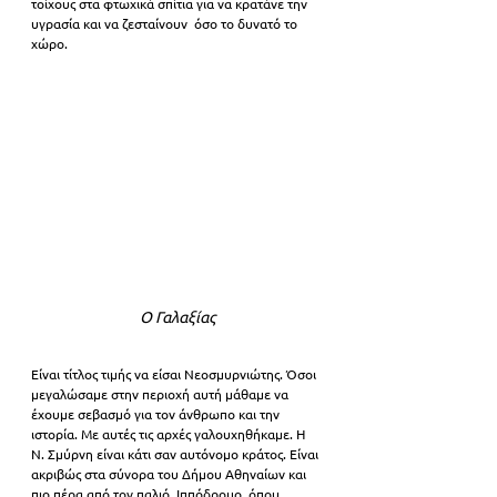
τοίχους στα φτωχικά σπίτια για να κρατάνε την 
υγρασία και να ζεσταίνουν  όσο το δυνατό το 
χώρο.
Ο Γαλαξίας
Είναι τίτλος τιμής να είσαι Νεοσμυρνιώτης. Όσοι 
μεγαλώσαμε στην περιοχή αυτή μάθαμε να 
έχουμε σεβασμό για τον άνθρωπο και την 
ιστορία. Με αυτές τις αρχές γαλουχηθήκαμε. Η 
Ν. Σμύρνη είναι κάτι σαν αυτόνομο κράτος. Είναι 
ακριβώς στα σύνορα του Δήμου Αθηναίων και 
πιο πέρα από τον παλιό  Ιππόδρομο, όπου 