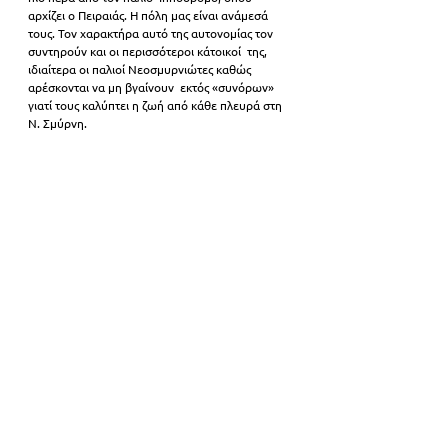
αρχίζει ο Πειραιάς. Η πόλη μας είναι ανάμεσά 
τους. Τον χαρακτήρα αυτό της αυτονομίας τον 
συντηρούν και οι περισσότεροι κάτοικοί  της, 
ιδιαίτερα οι παλιοί Νεοσμυρνιώτες καθώς 
αρέσκονται να μη βγαίνουν  εκτός «συνόρων» 
γιατί τους καλύπτει η ζωή από κάθε πλευρά στη 
Ν. Σμύρνη.