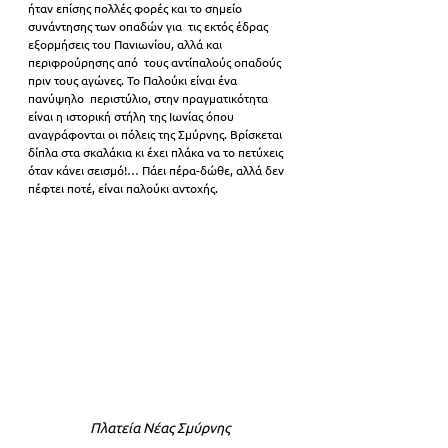
ήταν επίσης πολλές φορές και το σημείο 
συνάντησης των οπαδών για  τις εκτός έδρας 
εξορμήσεις του Πανιωνίου, αλλά και 
περιφρούρησης από  τους αντίπαλούς οπαδούς 
πριν τους αγώνες. Το Παλούκι είναι ένα 
πανύψηλο  περιστύλιο, στην πραγματικότητα 
είναι η ιστορική στήλη της Ιωνίας όπου 
αναγράφονται οι πόλεις της Σμύρνης. Βρίσκεται 
δίπλα στα σκαλάκια κι έχει πλάκα να το πετύχεις 
όταν κάνει σεισμό!… Πάει πέρα-δώθε, αλλά δεν  
πέφτει ποτέ, είναι παλούκι αντοχής.
Πλατεία Νέας Σμύρνης