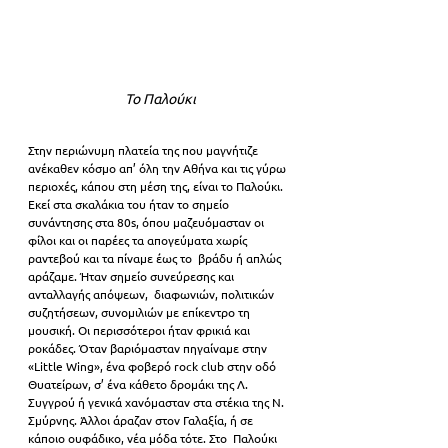
Το Παλούκι
Στην περιώνυμη πλατεία της που μαγνήτιζε 
ανέκαθεν κόσμο απ’ όλη την Αθήνα και τις γύρω 
περιοχές, κάπου στη μέση της, είναι το Παλούκι. 
Εκεί στα σκαλάκια του ήταν το σημείο 
συνάντησης στα 80s, όπου μαζευόμασταν οι  
φίλοι και οι παρέες τα απογεύματα χωρίς 
ραντεβού και τα πίναμε έως το  βράδυ ή απλώς 
αράζαμε. Ήταν σημείο συνεύρεσης και 
ανταλλαγής απόψεων,  διαφωνιών, πολιτικών 
συζητήσεων, συνομιλιών με επίκεντρο τη 
μουσική. Οι περισσότεροι ήταν φρικιά και 
ροκάδες. Όταν βαριόμασταν πηγαίναμε στην  
«Little Wing», ένα φοβερό rock club στην οδό 
Θυατείρων, σ’ ένα κάθετο δρομάκι της Λ. 
Συγγρού ή γενικά χανόμασταν στα στέκια της Ν. 
Σμύρνης. Άλλοι άραζαν στον Γαλαξία, ή σε 
κάποιο ουφάδικο, νέα μόδα τότε. Στο  Παλούκι 