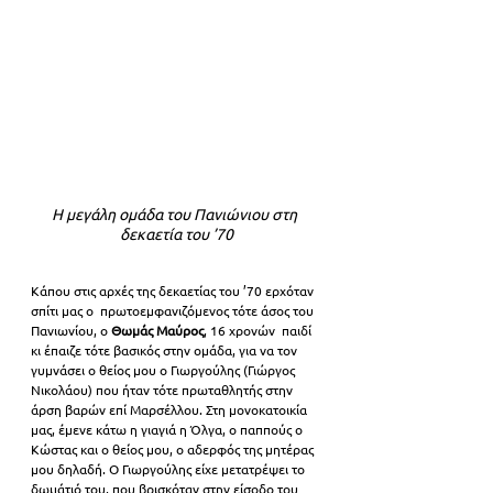
Η μεγάλη ομάδα του Πανιώνιου στη 
δεκαετία του ’70
Κάπου στις αρχές της δεκαετίας του ’70 ερχόταν 
σπίτι μας ο  πρωτοεμφανιζόμενος τότε άσος του 
Πανιωνίου, ο 
Θωμάς Μαύρος
, 16 χρονών  παιδί 
κι έπαιζε τότε βασικός στην ομάδα, για να τον 
γυμνάσει ο θείος μου ο Γιωργούλης (Γιώργος 
Νικολάου) που ήταν τότε πρωταθλητής στην 
άρση βαρών επί Μαρσέλλου. Στη μονοκατοικία 
μας, έμενε κάτω η γιαγιά η Όλγα, ο παππούς ο 
Κώστας και ο θείος μου, ο αδερφός της μητέρας 
μου δηλαδή. Ο Γιωργούλης είχε μετατρέψει το 
δωμάτιό του, που βρισκόταν στην είσοδο του 