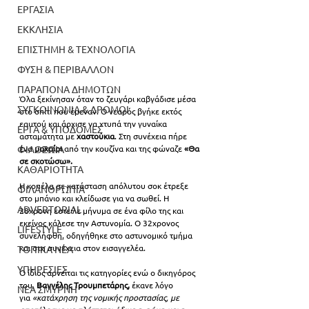
ΕΡΓΑΣΙΑ
ΕΚΚΛΗΣΙΑ
ΕΠΙΣΤΗΜΗ & ΤΕΧΝΟΛΟΓΙΑ
ΦΥΣΗ & ΠΕΡΙΒΑΛΛΟΝ
ΠΑΡΑΠΟΝΑ ΔΗΜΟΤΩΝ
Όλα ξεκίνησαν όταν το ζευγάρι καβγάδισε μέσα 
ΣΥΓΚΟΙΝΩΝΙΑ & ΔΡΟΜΟΙ
στο σπίτι που έμεναν. Ο νεαρός βγήκε εκτός 
εαυτού και άρχισε να χτυπά την γυναίκα 
ΕΡΓΑ & ΥΠΟΔΟΜΕΣ
ασταμάτητα με 
χαστούκια
. Στη συνέχεια πήρε 
ένα 
μαχαίρι 
από την κουζίνα και της φώναζε 
«Θα 
ΦΙΛΟΖΩΙΑ
σε σκοτώσω».
ΚΑΘΑΡΙΟΤΗΤΑ
Η κοπέλα σε κατάσταση απόλυτου σοκ έτρεξε 
ΦΙΛΑΝΘΡΩΠΙΑ
στο μπάνιο και κλείδωσε για να σωθεί. Η 
ADVERTORIAL
28χρονη έστειλε μήνυμα σε ένα φίλο της και 
εκείνος κάλεσε την Αστυνομία. Ο 32χρονος 
LIFESTYLE
συνελήφθη, οδηγήθηκε στο αστυνομικό τμήμα 
και στη συνέχεια στον εισαγγελέα.
ΤΟΠΙΚΑ ΝΕΑ
ΥΠΗΡΕΣΙΕΣ
Ο ίδιος αρνείται τις κατηγορίες ενώ ο δικηγόρος 
του, 
Βαγγέλης Τρουμπετάρης,
 έκανε λόγο 
ΝΕΑ ΣΜΥΡΝΗ
για 
«κατάχρηση της νομικής προστασίας, με 