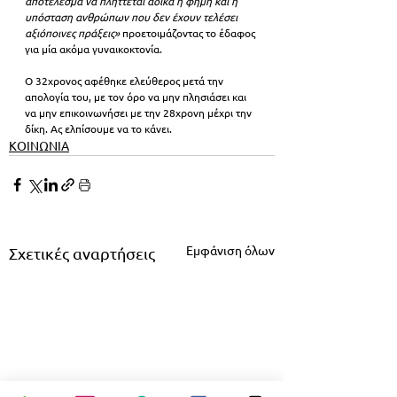
αποτέλεσμα να πλήττεται άδικα η φήμη και η 
υπόσταση ανθρώπων που δεν έχουν τελέσει 
αξιόποινες πράξεις» 
προετοιμάζοντας το έδαφος 
για μία ακόμα γυναικοκτονία.
Ο 32χρονος αφέθηκε ελεύθερος μετά την 
απολογία του, με τον όρο να μην πλησιάσει και 
να μην επικοινωνήσει με την 28χρονη μέχρι την 
δίκη. Ας ελπίσουμε να το κάνει.
ΚΟΙΝΩΝΙΑ
Εμφάνιση όλων
Σχετικές αναρτήσεις