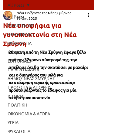
All Posts
Νέοι Ορίζοντες της Νέας Σμύρνης
All Posts
10 Οκτ 2025
Νέα υποψήφια για
ΠΟΛΙΤΙΣΜΟΣ
γυναικοκτονία στη Νέα
ΑΘΛΗΤΙΣΜΟΣ
Σμύρνη
ΨΥΧΟΛΟΓΙΑ
ΚΟΙΝΩΝΙΑ
28χρονη από τη Νέα Σμύρνη έφαγε ξύλο 
από τον 32χρονο σύντροφό της, την 
EDITORIALS
απείλησε ότι θα την σκοτώσει με μαχαίρι 
ΠΑΙΔΙ & ΠΑΙΔΕΙΑ
και ο δικηγόρος του μιλά για 
ΔΗΜΟΣ ΝΕΑΣ ΣΜΥΡΝΗΣ
«κατάχρηση νομικής προστασίας» 
ΠΡΟΣΩΠΑ & ΑΠΟΨΕΙΣ
προετοιμάζοντας το έδαφος για μία 
ΙΣΤΟΡΙΑ
ακόμα γυναικοκτονία
ΠΟΛΙΤΙΚΗ
ΟΙΚΟΝΟΜΙΑ & ΑΓΟΡΑ
ΥΓΕΙΑ
ΨΥΧΑΓΩΓΙΑ