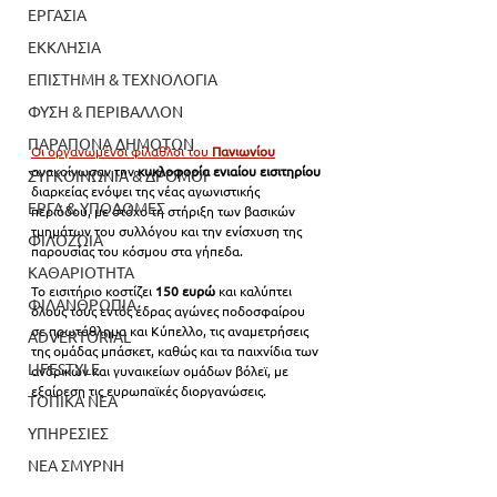
ΕΡΓΑΣΙΑ
ΕΚΚΛΗΣΙΑ
ΕΠΙΣΤΗΜΗ & ΤΕΧΝΟΛΟΓΙΑ
ΦΥΣΗ & ΠΕΡΙΒΑΛΛΟΝ
ΠΑΡΑΠΟΝΑ ΔΗΜΟΤΩΝ
Οι οργανωμένοι φίλαθλοι του 
Πανιωνίου
ανακοίνωσαν την 
κυκλοφορία ενιαίου εισιτηρίου
ΣΥΓΚΟΙΝΩΝΙΑ & ΔΡΟΜΟΙ
διαρκείας ενόψει της νέας αγωνιστικής 
ΕΡΓΑ & ΥΠΟΔΟΜΕΣ
περιόδου, με στόχο τη στήριξη των βασικών 
τμημάτων του συλλόγου και την ενίσχυση της 
ΦΙΛΟΖΩΙΑ
παρουσίας του κόσμου στα γήπεδα.
ΚΑΘΑΡΙΟΤΗΤΑ
Το εισιτήριο κοστίζει 
150 ευρώ
 και καλύπτει 
ΦΙΛΑΝΘΡΩΠΙΑ
όλους τους εντός έδρας αγώνες ποδοσφαίρου 
σε πρωτάθλημα και Κύπελλο, τις αναμετρήσεις 
ADVERTORIAL
της ομάδας μπάσκετ, καθώς και τα παιχνίδια των 
LIFESTYLE
ανδρικών και γυναικείων ομάδων βόλεϊ, με 
εξαίρεση τις ευρωπαϊκές διοργανώσεις.
ΤΟΠΙΚΑ ΝΕΑ
ΥΠΗΡΕΣΙΕΣ
ΝΕΑ ΣΜΥΡΝΗ