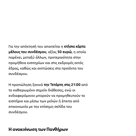
Για την απόκτησή του απαιτείται η 
ετήσια κάρτα 
μέλους του συνδέσμου
, αξίας 
50 ευρώ
, η οποία 
παρέχει, μεταξύ άλλων, προτεραιότητα στην 
προμήθεια εισιτηρίων και στις εκδρομές εκτός 
έδρας, καθώς και εκπτώσεις στα προϊόντα του 
συνδέσμου.
Η προπώληση ξεκινά 
την Τετάρτη στις 21:00
 από 
το καθιερωμένο σημείο διάθεσης, ενώ οι 
ενδιαφερόμενοι μπορούν να προμηθευτούν το 
εισιτήριο και μέσω των μελών ή έπειτα από 
επικοινωνία με την επίσημη σελίδα του 
συνδέσμου.
Η ανακοίνωση των Πανθήρων