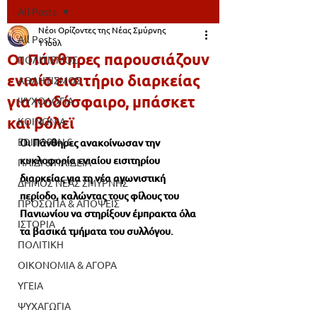
All Posts
Νέοι Ορίζοντες της Νέας Σμύρνης
All Posts
1 Ιουλ
Οι Πάνθηρες παρουσιάζουν
ΠΟΛΙΤΙΣΜΟΣ
ενιαίο εισιτήριο διαρκείας
ΑΘΛΗΤΙΣΜΟΣ
για ποδόσφαιρο, μπάσκετ
ΨΥΧΟΛΟΓΙΑ
και βόλεϊ
ΚΟΙΝΩΝΙΑ
EDITORIALS
Οι Πάνθηρες ανακοίνωσαν την 
κυκλοφορία ενιαίου εισιτηρίου 
ΠΑΙΔΙ & ΠΑΙΔΕΙΑ
διαρκείας για τη νέα αγωνιστική 
ΔΗΜΟΣ ΝΕΑΣ ΣΜΥΡΝΗΣ
περίοδο, καλώντας τους φίλους του 
ΠΡΟΣΩΠΑ & ΑΠΟΨΕΙΣ
Πανιωνίου να στηρίξουν έμπρακτα όλα 
ΙΣΤΟΡΙΑ
τα βασικά τμήματα του συλλόγου.
ΠΟΛΙΤΙΚΗ
ΟΙΚΟΝΟΜΙΑ & ΑΓΟΡΑ
ΥΓΕΙΑ
ΨΥΧΑΓΩΓΙΑ