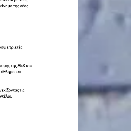
κίνημα της νέας 
ραψε τριετές 
ομής της 
ΑΕΚ 
και 
τάθλημα και 
εχίζοντας τις 
ντέλιο
.