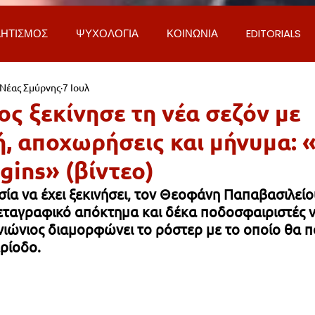
ΗΤΙΣΜΟΣ
ΨΥΧΟΛΟΓΙΑ
ΚΟΙΝΩΝΙΑ
EDITORIALS
 Νέας Σμύρνης
7 Ιουλ
ΡΟΣΩΠΑ & ΑΠΟΨΕΙΣ
ΙΣΤΟΡΙΑ
ΠΟΛΙΤΙΚΗ
ΟΙΚΟΝ
ς ξεκίνησε τη νέα σεζόν με
, αποχωρήσεις και μήνυμα: 
ΕΚΚΛΗΣΙΑ
ΕΠΙΣΤΗΜΗ & ΤΕΧΝΟΛΟΓΙΑ
ΦΥΣΗ & ΠΕΡΙ
gins» (βίντεο)
ία να έχει ξεκινήσει, τον Θεοφάνη Παπαβασιλείο
ΓΚΟΙΝΩΝΙΑ & ΔΡΟΜΟΙ
ΕΡΓΑ & ΥΠΟΔΟΜΕΣ
ΦΙΛΟΖΩΙ
μεταγραφικό απόκτημα και δέκα ποδοσφαιριστές ν
ιώνιος διαμορφώνει το ρόστερ με το οποίο θα π
ρίοδο.
AL
LIFESTYLE
ΤΟΠΙΚΑ ΝΕΑ
ΥΠΗΡΕΣΙΕΣ
ΝΕΑ