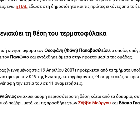
ις, ενώ 
η ΠΑΕ
 έδωσε στη δημοσιότητα και τις πρώτες εικόνες από το ξε
ενισχύει τη θέση του τερματοφύλακα
ική κίνηση αφορά τον 
Θεοφάνη (Φάνη) Παπαβασιλείου
, ο οποίος υπέγ
 τον 
Πανιώνιο 
και εντάχθηκε άμεσα στην προετοιμασία της ομάδας.
ς (γεννημένος στις 19 Απριλίου 2007) προέρχεται από τα τμήματα υποδ
ίστηκε με την Κ19 της Ένωσης, καταγράφοντας 24 συμμετοχές σε πρω
νέπαφη την εστία του σε 11 αναμετρήσεις.
νιώνιος 
ενισχύει ακόμη περισσότερο τη θέση κάτω από τα δοκάρια, συν
ικό παζάρι, μετά και τις προσθήκες των 
Σάββα Μούργου
 και 
Βάσκο Γκα