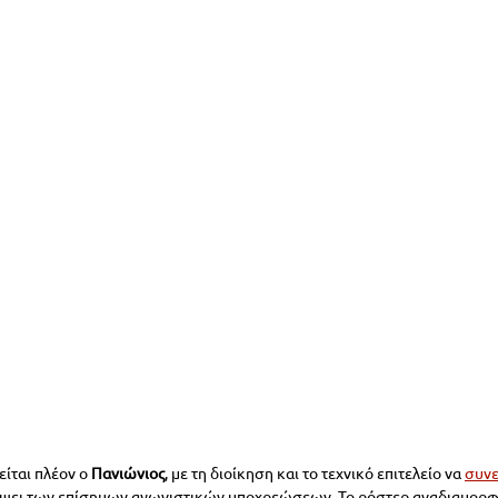
ίται πλέον ο 
Πανιώνιος
, με τη διοίκηση και το τεχνικό επιτελείο να 
συνε
ψει των επίσημων αγωνιστικών υποχρεώσεων. Το ρόστερ αναδιαμορφώ