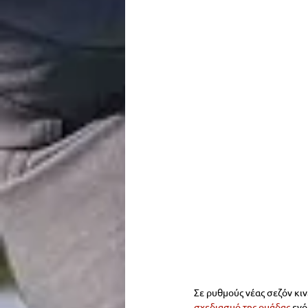
Σε ρυθμούς νέας σεζόν κινε
σχεδιασμό της ομάδας 
ενό