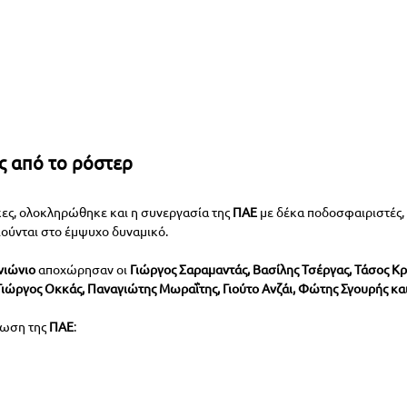
ς από το ρόστερ
ες, ολοκληρώθηκε και η συνεργασία της 
ΠΑΕ 
με δέκα ποδοσφαιριστές, 
ούνται στο έμψυχο δυναμικό.
ιώνιο 
αποχώρησαν οι 
Γιώργος Σαραμαντάς, Βασίλης Τσέργας, Τάσος Κρ
Γιώργος Οκκάς, Παναγιώτης Μωραΐτης, Γιούτο Ανζάι, Φώτης Σγουρής και
νωση της 
ΠΑΕ
: