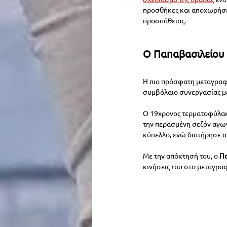
προσθήκες και αποχωρήσε
προσπάθειας.
Ο Παπαβασιλείου 
Η πιο πρόσφατη μεταγραφ
συμβόλαιο συνεργασίας με
Ο 19χρονος τερματοφύλακα
την περασμένη σεζόν αγων
κύπελλο, ενώ διατήρησε α
Με την απόκτησή του, ο 
Πα
κινήσεις του στο μεταγραφ