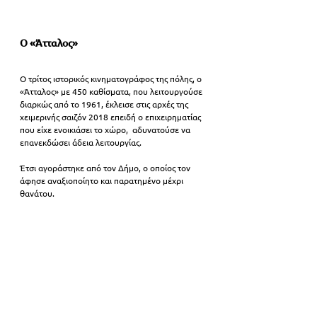
Ο «Άτταλος»
Ο τρίτος ιστορικός κινηματογράφος της πόλης, ο 
«Άτταλος» με 450 καθίσματα, που λειτουργούσε 
διαρκώς από το 1961, έκλεισε στις αρχές της 
χειμερινής σαιζόν 2018 επειδή ο επιχειρηματίας 
που είχε ενοικιάσει το χώρο,  αδυνατούσε να 
επανεκδώσει άδεια λειτουργίας.
Έτσι αγοράστηκε από τον Δήμο, ο οποίος τον 
άφησε αναξιοποίητο και παρατημένο μέχρι 
θανάτου.