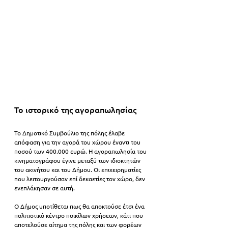
Το ιστορικό της αγοραπωλησίας
Το Δημοτικό Συμβούλιο της πόλης έλαβε 
απόφαση για την αγορά του χώρου έναντι του 
ποσού των 400.000 ευρώ. Η αγοραπωλησία του 
κινηματογράφου έγινε μεταξύ των ιδιοκτητών 
του ακινήτου και του Δήμου. Οι επιχειρηματίες 
που λειτουργούσαν επί δεκαετίες τον χώρο, δεν 
ενεπλάκησαν σε αυτή. 
Ο Δήμος υποτίθεται πως θα αποκτούσε έτσι ένα 
πολιτιστικό κέντρο ποικίλων χρήσεων, κάτι που 
αποτελούσε αίτημα της πόλης και των φορέων 