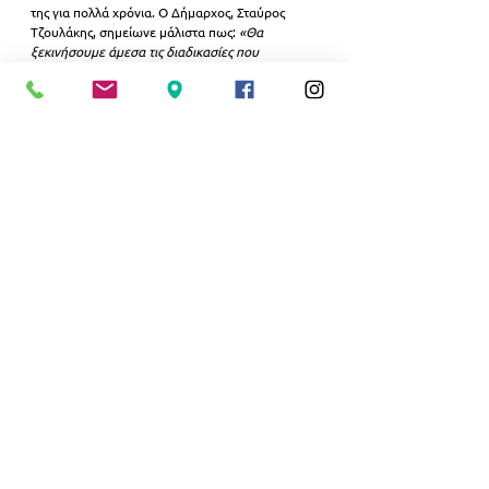
της για πολλά χρόνια. Ο Δήμαρχος, Σταύρος 
Τζουλάκης, σημείωνε μάλιστα πως: 
«Θα 
ξεκινήσουμε άμεσα τις διαδικασίες που 
χρειάζονται για να γίνει αλλαγή χρήσης και να 
μπορούμε να λειτουργήσει ο χώρος και ως 
κινηματογράφος»
.
Στα ενδιαφέροντα ιστορικά στοιχεία του 
«Άτταλου» συμπεριλαμβάνεται και το θέμα του 
ονόματος, καθώς ο τόσο ο ΚΥΡ, όσο και ο 
εργολάβος κατασκευής του, ο κ. Καραγιάννης, 
κατάγονταν από την Αττάλεια και γι' αυτό ο 
κινηματογράφος ονομάστηκε «Άτταλος».