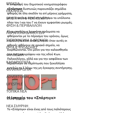
ΕΡΓΑΣΙΑ
Η επιγραφή του δημοτικού κινηματογράφου 
«Σπόρτιγκ»
 δυστυχώς παρουσιάζει σημάδια 
ΕΚΚΛΗΣΙΑ
φθοράς σε όλα σχεδόν τα επί μέρους γράμματα, 
ΕΠΙΣΤΗΜΗ & ΤΕΧΝΟΛΟΓΙΑ
με το Σ να έχει κοπεί στη μέση και τα υπόλοιπα 
πλην του Ι και του Γ να έχουν εμφανίσει ρωγμές. 
ΦΥΣΗ & ΠΕΡΙΒΑΛΛΟΝ
Είναι απολύτως λογικό τα πράγματα να 
ΠΑΡΑΠΟΝΑ ΔΗΜΟΤΩΝ
φθείρονται με το πέρασμα του χρόνου, όμως 
ΣΥΓΚΟΙΝΩΝΙΑ & ΔΡΟΜΟΙ
παράλληλα είναι επίσης λογικό όταν αυτές οι 
φθορές φθάνουν σε οριακό σημείο, να 
ΕΡΓΑ & ΥΠΟΔΟΜΕΣ
διορθώνονται. Όχι μόνο για την καλαισθησία 
του κινηματογράφου και της οδού Κων. 
ΦΙΛΟΖΩΙΑ
Παλαιολόγου, αλλά και για την ασφάλεια των 
ΚΑΘΑΡΙΟΤΗΤΑ
περαστικών σε περίπτωση που ξεκολλήσει 
εντελώς το Σ λόγω της μη έγκαιρης συντήρησης.
ΦΙΛΑΝΘΡΩΠΙΑ
ADVERTORIAL
LIFESTYLE
ΤΟΠΙΚΑ ΝΕΑ
Η Ιστορία του «Σπόρτιγκ»
ΥΠΗΡΕΣΙΕΣ
ΝΕΑ ΣΜΥΡΝΗ
Το «Σπόρτιγκ» είναι ένας από τους παλιότερους 