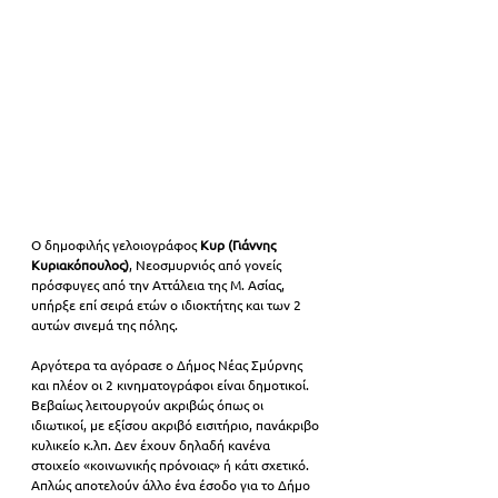
Ο δημοφιλής γελοιογράφος 
Κυρ (Γιάννης 
Κυριακόπουλος)
, Νεοσμυρνιός από γονείς 
πρόσφυγες από την Αττάλεια της Μ. Ασίας, 
υπήρξε επί σειρά ετών ο ιδιοκτήτης και των 2 
αυτών σινεμά της πόλης. 
Αργότερα τα αγόρασε ο Δήμος Νέας Σμύρνης 
και πλέον οι 2 κινηματογράφοι είναι δημοτικοί. 
Βεβαίως λειτουργούν ακριβώς όπως οι 
ιδιωτικοί, με εξίσου ακριβό εισιτήριο, πανάκριβο 
κυλικείο κ.λπ. Δεν έχουν δηλαδή κανένα 
στοιχείο «κοινωνικής πρόνοιας» ή κάτι σχετικό. 
Απλώς αποτελούν άλλο ένα έσοδο για το Δήμο 