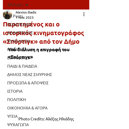
All Posts
Alexios Iliadis
All Posts
1 Νοε 2023
Παρατημένος και ο
ΠΟΛΙΤΙΣΜΟΣ
ιστορικός κινηματογράφος
ΑΘΛΗΤΙΣΜΟΣ
«Σπόρτιγκ» από τον Δήμο
ΨΥΧΟΛΟΓΙΑ
Υπό διάλυση η επιγραφή του 
ΚΟΙΝΩΝΙΑ
«Σπόρτιγκ» 
EDITORIALS
ΠΑΙΔΙ & ΠΑΙΔΕΙΑ
ΔΗΜΟΣ ΝΕΑΣ ΣΜΥΡΝΗΣ
ΠΡΟΣΩΠΑ & ΑΠΟΨΕΙΣ
ΙΣΤΟΡΙΑ
ΠΟΛΙΤΙΚΗ
ΟΙΚΟΝΟΜΙΑ & ΑΓΟΡΑ
ΥΓΕΙΑ
Photo Credits: Αλέξης Ηλιάδης
ΨΥΧΑΓΩΓΙΑ