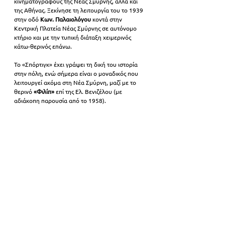
κινηματογράφους της Νέας Σμύρνης, αλλά και 
της Αθήνας. Ξεκίνησε τη λειτουργία του το 1939 
στην οδό 
Κων. Παλαιολόγου
 κοντά στην 
Κεντρική Πλατεία Νέας Σμύρνης σε αυτόνομο 
κτήριο και με την τυπική διάταξη χειμερινός 
κάτω-θερινός επάνω. 
Το «Σπόρτιγκ» έχει γράψει τη δική του ιστορία 
στην πόλη, ενώ σήμερα είναι ο μοναδικός που 
λειτουργεί ακόμα στη Νέα Σμύρνη, μαζί με το 
θερινό 
«Φιλίπ»
 επί της Ελ. Βενιζέλου (με 
αδιάκοπη παρουσία από το 1958).  