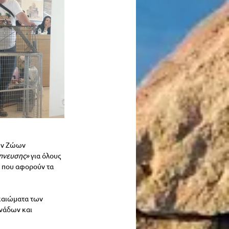
ων Ζώων 
μπνευσης»
 για όλους 
α που αφορούν τα 
καιώματα των 
νάδων και 