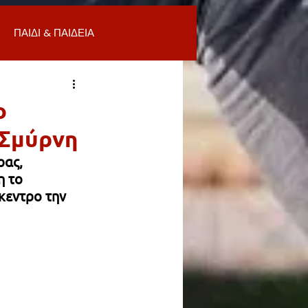
ΠΑΙΔΙ & ΠΑΙΔΕΙΑ
ΟΜΙΑ & ΑΓΟΡΑ
ΥΓΕΙΑ
ο
 Σμύρνη
ΒΑΛΛΟΝ
ας, 
 το 
κεντρο την 
Α
ΚΑΘΑΡΙΟΤΗΤΑ
 ΣΜΥΡΝΗ