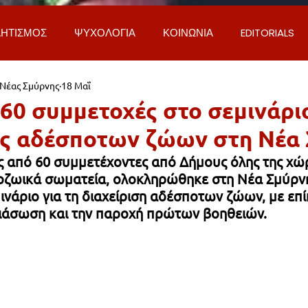
ΗΤΙΣΜΟΣ
ΨΥΧΟΛΟΓΙΑ
ΚΟΙΝΩΝΙΑ
EDITORIALS
 Νέας Σμύρνης
18 Μαΐ
ΡΟΣΩΠΑ & ΑΠΟΨΕΙΣ
ΙΣΤΟΡΙΑ
ΠΟΛΙΤΙΚΗ
ΟΙΚΟΝ
60 συμμετοχές στο σεμινάρι
ης αδέσποτων ζώων στη Νέα
ΕΚΚΛΗΣΙΑ
ΕΠΙΣΤΗΜΗ & ΤΕΧΝΟΛΟΓΙΑ
ΦΥΣΗ & ΠΕΡΙ
 από 60 συμμετέχοντες από Δήμους όλης της χώρ
λοζωικά σωματεία, ολοκληρώθηκε στη Νέα Σμύρνη
ινάριο για τη διαχείριση αδέσποτων ζώων, με επί
ΓΚΟΙΝΩΝΙΑ & ΔΡΟΜΟΙ
ΕΡΓΑ & ΥΠΟΔΟΜΕΣ
ΦΙΛΟΖΩΙ
διάσωση και την παροχή πρώτων βοηθειών.
AL
LIFESTYLE
ΤΟΠΙΚΑ ΝΕΑ
ΥΠΗΡΕΣΙΕΣ
ΝΕΑ