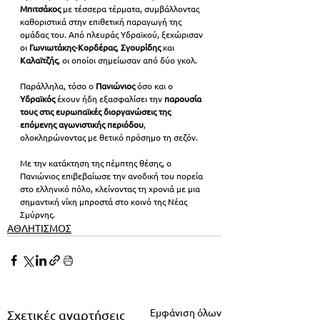
Μπιτσάκος 
με τέσσερα τέρματα, συμβάλλοντας 
καθοριστικά στην επιθετική παραγωγή της 
ομάδας του. Από πλευράς Υδραϊκού, ξεχώρισαν 
οι 
Γωνιωτάκης-Κορδέρας
, 
Σγουρίδης 
και 
Καλαϊτζής
, οι οποίοι σημείωσαν από δύο γκολ.
Παράλληλα, τόσο ο 
Πανιώνιος 
όσο και ο 
Υδραϊκός 
έχουν ήδη εξασφαλίσει την 
παρουσία 
τους στις ευρωπαϊκές διοργανώσεις της 
επόμενης αγωνιστικής περιόδου
, 
ολοκληρώνοντας με θετικό πρόσημο τη σεζόν.
Με την κατάκτηση της πέμπτης θέσης, ο 
Πανιώνιος επιβεβαίωσε την ανοδική του πορεία 
στο ελληνικό πόλο, κλείνοντας τη χρονιά με μια 
σημαντική νίκη μπροστά στο κοινό της Νέας 
Σμύρνης.
ΑΘΛΗΤΙΣΜΟΣ
Εμφάνιση όλων
Σχετικές αναρτήσεις