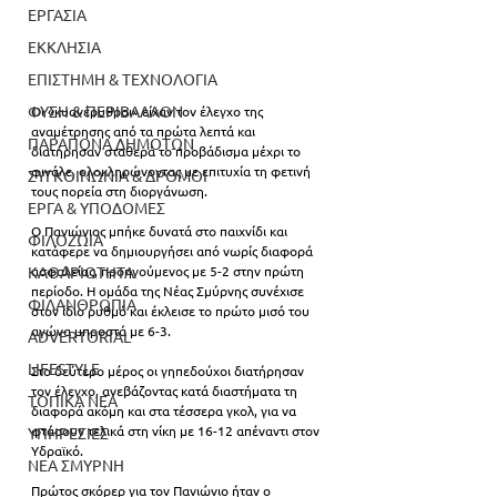
ΕΡΓΑΣΙΑ
ΕΚΚΛΗΣΙΑ
ΕΠΙΣΤΗΜΗ & ΤΕΧΝΟΛΟΓΙΑ
ΦΥΣΗ & ΠΕΡΙΒΑΛΛΟΝ
Οι «κυανέρυθροι» είχαν τον έλεγχο της 
αναμέτρησης από τα πρώτα λεπτά και 
ΠΑΡΑΠΟΝΑ ΔΗΜΟΤΩΝ
διατήρησαν σταθερά το προβάδισμα μέχρι το 
φινάλε, ολοκληρώνοντας με επιτυχία τη φετινή 
ΣΥΓΚΟΙΝΩΝΙΑ & ΔΡΟΜΟΙ
τους πορεία στη διοργάνωση.
ΕΡΓΑ & ΥΠΟΔΟΜΕΣ
Ο Πανιώνιος μπήκε δυνατά στο παιχνίδι και 
ΦΙΛΟΖΩΙΑ
κατάφερε να δημιουργήσει από νωρίς διαφορά 
ΚΑΘΑΡΙΟΤΗΤΑ
ασφαλείας, προηγούμενος με 5-2 στην πρώτη 
περίοδο. Η ομάδα της Νέας Σμύρνης συνέχισε 
ΦΙΛΑΝΘΡΩΠΙΑ
στον ίδιο ρυθμό και έκλεισε το πρώτο μισό του 
αγώνα μπροστά με 6-3.
ADVERTORIAL
LIFESTYLE
Στο δεύτερο μέρος οι γηπεδούχοι διατήρησαν 
τον έλεγχο, ανεβάζοντας κατά διαστήματα τη 
ΤΟΠΙΚΑ ΝΕΑ
διαφορά ακόμη και στα τέσσερα γκολ, για να 
φτάσουν τελικά στη νίκη με 16-12 απέναντι στον 
ΥΠΗΡΕΣΙΕΣ
Υδραϊκό.
ΝΕΑ ΣΜΥΡΝΗ
Πρώτος σκόρερ για τον Πανιώνιο ήταν ο 