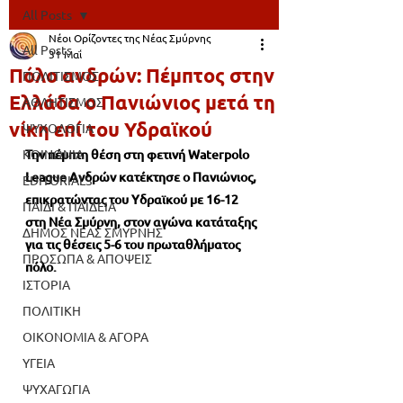
All Posts
Νέοι Ορίζοντες της Νέας Σμύρνης
All Posts
31 Μαΐ
Πόλο ανδρών: Πέμπτος στην
ΠΟΛΙΤΙΣΜΟΣ
Ελλάδα ο Πανιώνιος μετά τη
ΑΘΛΗΤΙΣΜΟΣ
νίκη επί του Υδραϊκού
ΨΥΧΟΛΟΓΙΑ
ΚΟΙΝΩΝΙΑ
Την πέμπτη θέση στη φετινή Waterpolo 
League Ανδρών κατέκτησε ο Πανιώνιος, 
EDITORIALS
επικρατώντας του Υδραϊκού με 16-12 
ΠΑΙΔΙ & ΠΑΙΔΕΙΑ
στη Νέα Σμύρνη, στον αγώνα κατάταξης 
ΔΗΜΟΣ ΝΕΑΣ ΣΜΥΡΝΗΣ
για τις θέσεις 5-6 του πρωταθλήματος 
ΠΡΟΣΩΠΑ & ΑΠΟΨΕΙΣ
πόλο.
ΙΣΤΟΡΙΑ
ΠΟΛΙΤΙΚΗ
ΟΙΚΟΝΟΜΙΑ & ΑΓΟΡΑ
ΥΓΕΙΑ
ΨΥΧΑΓΩΓΙΑ