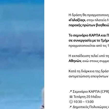
Η δράση θα πραγματοποιη
«Γαλαξίας»
, στην πλατεία 
παροχής πρώτων βοηθειώ
Το σεμινάριο ΚΑΡΠΑ και 
σε συνεργασία με το Τμήμ
πραγματοποιείται από τις 1
Η εκπαίδευση τελεί υπό τη
Αθηνών
, ενώ στους συμμε
Κατά τη διάρκεια της δράσ
αντιμετώπιση επειγόντων 
📍 Σεμινάριο ΚΑΡΠΑ (CP
 📅 Τετάρτη 20 Μαΐου
 🕥 10:30 – 13:00
📌 Δημοτικός Πολυχώρος «