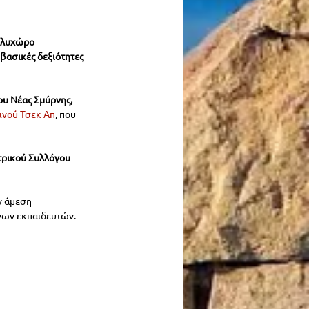
Πολυχώρο 
βασικές δεξιότητες 
υ Νέας Σμύρνης, 
ινού Τσεκ Απ
, που 
τρικού Συλλόγου 
ν άμεση 
ένων εκπαιδευτών.