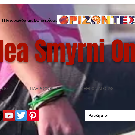
Η Ιστοσελίδα της Εφημερίδας
ea Smyrni On
ΝΤΕΣ
ΠΛΗΡΟΦΟΡΙΕΣ
ΟΔΗΓΟΣ ΑΓΟΡΑΣ