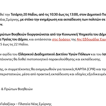
θεί την
 Τετάρτη 20 Μαΐου, από τις 10:30 έως τις 13:00, στον Δημοτικό 
Νέας Σμύρνης, 
με στόχο την ενημέρωση και εκπαίδευση των πολιτών σε 
ν.
Πρώτων Βοηθειών διοργανώνεται από την Κοινωνική Υπηρεσία του Δήμο
α Υγείας του Δήμου
, και εντάσσεται
στις δράσεις
 της 
4ης Εβδομάδας Εαρ
5 έως τις 22 Μαΐου.
ν αιγίδα του
 Ελληνικού Διαδημοτικού Δικτύου Υγιών Πόλεων
 και του 
Ια
τέχοντες θα δοθεί πιστοποιητικό παρακολούθησης και εκπαίδευσης.
ης, οι συμμετέχοντες θα ενημερωθούν για τεχνικές ΚΑΡΠΑ (CPR) και τη
περιστατικών, μέσα από πρακτική εκπαίδευση και οδηγίες εξειδικευμ
R) & Πρώτων Βοηθειών
Γαλαξίας» – Πλατεία Νέας Σμύρνης