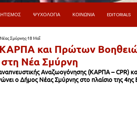
ΗΤΙΣΜΟΣ
ΨΥΧΟΛΟΓΙΑ
ΚΟΙΝΩΝΙΑ
EDITORIALS
 Νέας Σμύρνης
18 Μαΐ
ΡΟΣΩΠΑ & ΑΠΟΨΕΙΣ
ΙΣΤΟΡΙΑ
ΠΟΛΙΤΙΚΗ
ΟΙΚΟΝ
 ΚΑΡΠΑ και Πρώτων Βοηθει
 στη Νέα Σμύρνη
ΕΚΚΛΗΣΙΑ
ΕΠΙΣΤΗΜΗ & ΤΕΧΝΟΛΟΓΙΑ
ΦΥΣΗ & ΠΕΡΙ
αναπνευστικής Αναζωογόνησης (ΚΑΡΠΑ – CPR) κ
ώνει ο Δήμος Νέας Σμύρνης στο πλαίσιο της 4ης
ΓΚΟΙΝΩΝΙΑ & ΔΡΟΜΟΙ
ΕΡΓΑ & ΥΠΟΔΟΜΕΣ
ΦΙΛΟΖΩΙ
AL
LIFESTYLE
ΤΟΠΙΚΑ ΝΕΑ
ΥΠΗΡΕΣΙΕΣ
ΝΕΑ