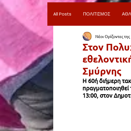
All Posts
ΠΟΛΙΤΙΣΜΟΣ
ΑΘΛ
Νέοι Ορίζοντες της
ΔΗΜΟΣ ΝΕΑΣ ΣΜΥΡΝΗΣ
Π
Στον Πολυ
εθελοντικ
ΨΥΧΑΓΩΓΙΑ
ΕΡΓΑΣΙΑ
Σμύρνης
Η 60ή διήμερη τα
ΠΑΡΑΠΟΝΑ ΔΗΜΟΤΩΝ
ΣΥ
πραγματοποιηθεί τ
13:00, στον Δημοτ
ΦΙΛΑΝΘΡΩΠΙΑ
ADVERTORI