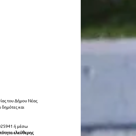
ίας του Δήμου Νέας 
ι δημότες και 
025941 ή μέσω 
τότητα ελεύθερης 