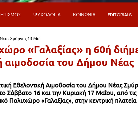
ΗΤΙΣΜΟΣ
ΨΥΧΟΛΟΓΙΑ
ΚΟΙΝΩΝΙΑ
EDITORIALS
 Νέας Σμύρνης
13 Μαΐ
ΡΟΣΩΠΑ & ΑΠΟΨΕΙΣ
ΙΣΤΟΡΙΑ
ΠΟΛΙΤΙΚΗ
ΟΙΚΟΝ
χώρο «Γαλαξίας» η 60ή διήμ
ή αιμοδοσία του Δήμου Νέας
ΕΚΚΛΗΣΙΑ
ΕΠΙΣΤΗΜΗ & ΤΕΧΝΟΛΟΓΙΑ
ΦΥΣΗ & ΠΕΡΙ
κτική Εθελοντική Αιμοδοσία του Δήμου Νέας Σμύρ
ΓΚΟΙΝΩΝΙΑ & ΔΡΟΜΟΙ
ΕΡΓΑ & ΥΠΟΔΟΜΕΣ
ΦΙΛΟΖΩΙ
ο Σάββατο 16 και την Κυριακή 17 Μαΐου, από τις 
ικό Πολυχώρο «Γαλαξίας», στην κεντρική πλατεία 
AL
LIFESTYLE
ΤΟΠΙΚΑ ΝΕΑ
ΥΠΗΡΕΣΙΕΣ
ΝΕΑ