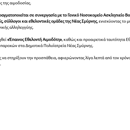
ες της αιμοδοσίας.
ραγματοποιείται σε συνεργασία με το Γενικό Νοσοκομείο Ασκληπιείο Βο
, σύλλογοι και εθελοντικές ομάδες της Νέας Σμύρνης
, ενισχύοντας το μ
ικής αλληλεγγύης.
θεί 
«Έπαινος Εθελοντή Αιμοδότη»
, καθώς και προαιρετικά ταυτότητα Εθ
 παροχών στα Δημοτικά Πολυϊατρεία Νέας Σμύρνης.
ς να στηρίξουν την προσπάθεια, αφιερώνοντας λίγα λεπτά από τον χρόνο 
.