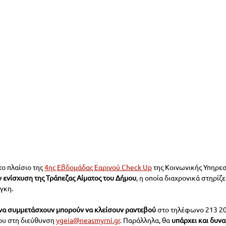
ο πλαίσιο της 
4ης Εβδομάδας Εαρινού Check Up
 της Κοινωνικής Υπηρεσ
ν ενίσχυση της Τράπεζας Αίματος του Δήμου
, η οποία διαχρονικά στηρίζε
γκη.
 να συμμετάσχουν μπορούν να κλείσουν ραντεβού
 στο τηλέφωνο 213 2
ου στη διεύθυνση 
ygeia@neasmyrni.gr
. Παράλληλα, θα 
υπάρχει και δυνα