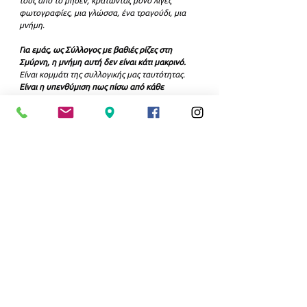
φωτογραφίες, μια γλώσσα, ένα τραγούδι, μια 
μνήμη.
Για εμάς, ως Σύλλογος με βαθιές ρίζες στη 
Σμύρνη, η μνήμη αυτή δεν είναι κάτι μακρινό. 
Είναι κομμάτι της συλλογικής μας ταυτότητας. 
Είναι η υπενθύμιση πως πίσω από κάθε 
προσφυγική ιστορία υπάρχουν άνθρωποι, 
πολιτισμοί, γειτονιές, όνειρα και ζωές που 
χάθηκαν βίαια.
Σήμερα τιμούμε τη μνήμη των 
θυμάτων της Γενοκτονίας των 
Ποντίων με σεβασμό, 
ανθρωπιά και την ευθύνη να 
μη συνηθίσουμε ποτέ τον πόνο 
των ξεριζωμένων ανθρώπων».