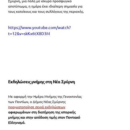
Σμύρνη, μια πόλη με ισχυρό προσφυγικό 
αποτύπωμα, η ημέρα έχει ιδιαίτερη σημασία για 
τους κατοίκους και τους συλλόγους της περιοχής.
https://www.youtube.com/watch?
t=12&v=skKx6tX8D3M
Εκδηλώσεις μνήμης στη Νέα Σμύρνη
Με αφορμή την Ημέρα Μνήμης της Γενοκτονίας 
των Ποντίων, ο Δήμος Νέας Σμύρνης 
πραγματοποίησε σειρά εκδηλώσεων
αφιερωμένων στη διατήρηση της ιστορικής 
μνήμης και στην απόδοση τιμής στον Ποντιακό 
Ελληνισμό.