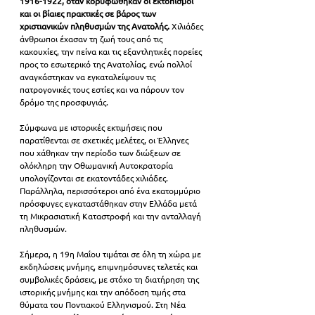
1916-1922, όταν κορυφώθηκαν οι εκτοπισμοί 
και οι βίαιες πρακτικές σε βάρος των 
χριστιανικών πληθυσμών της Ανατολής.
 Χιλιάδες 
άνθρωποι έχασαν τη ζωή τους από τις 
κακουχίες, την πείνα και τις εξαντλητικές πορείες 
προς το εσωτερικό της Ανατολίας, ενώ πολλοί 
αναγκάστηκαν να εγκαταλείψουν τις 
πατρογονικές τους εστίες και να πάρουν τον 
δρόμο της προσφυγιάς.
Σύμφωνα με ιστορικές εκτιμήσεις που 
παρατίθενται σε σχετικές μελέτες, οι Έλληνες 
που χάθηκαν την περίοδο των διώξεων σε 
ολόκληρη την Οθωμανική Αυτοκρατορία 
υπολογίζονται σε εκατοντάδες χιλιάδες. 
Παράλληλα, περισσότεροι από ένα εκατομμύριο 
πρόσφυγες εγκαταστάθηκαν στην Ελλάδα μετά 
τη Μικρασιατική Καταστροφή και την ανταλλαγή 
πληθυσμών.
Σήμερα, η 19η Μαΐου τιμάται σε όλη τη χώρα με 
εκδηλώσεις μνήμης, επιμνημόσυνες τελετές και 
συμβολικές δράσεις, με στόχο τη διατήρηση της 
ιστορικής μνήμης και την απόδοση τιμής στα 
θύματα του Ποντιακού Ελληνισμού. Στη Νέα 