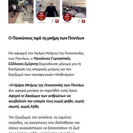
Ο Πανιώνιος τιμά τη μνήμη των Ποντίων
Με αφορμή την Ημέρα Μνήμης της Γενοκτονίας 
των Ποντίων, ο 
Πανιώνιος Γυμναστικός 
Σύλλογος Σμύρνης 
δημοσίευσε μήνυμα για τη 
διατήρηση της ιστορικής μνήμης και τον 
ξεριζωμό των προσφυγικών πληθυσμών:
«
Η Ημέρα Μνήμης της Γενοκτονίας των Ποντίων
δεν αφορά μονάχα το παρελθόν ενός λαού. 
Αφορά το δικαίωμα των ανθρώπων να 
κουβαλούν την ιστορία τους χωρίς φόβο, χωρίς 
σιωπή, χωρίς λήθη.
Τον ξεριζωμό, την απώλεια, τις χαμένες 
πατρίδες, τις οικογένειες που διαλύθηκαν και 
όσους αναγκάστηκαν να ξαναχτίσουν τη ζωή 
τους από το μηδέν, κρατώντας μόνο λίγες 