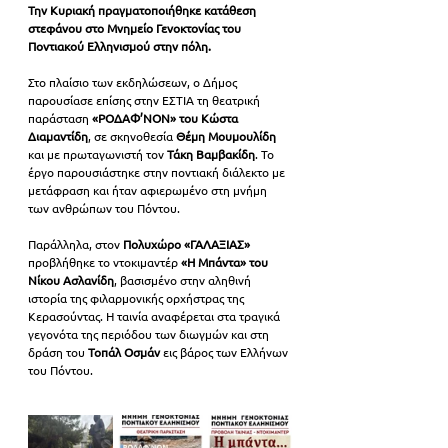
Την Κυριακή πραγματοποιήθηκε κατάθεση 
στεφάνου στο Μνημείο Γενοκτονίας του 
Ποντιακού Ελληνισμού στην πόλη.
Στο πλαίσιο των εκδηλώσεων, ο Δήμος 
παρουσίασε επίσης στην ΕΣΤΙΑ τη θεατρική 
παράσταση 
«ΡΟΔΑΦ’ΝΟΝ» του Κώστα 
Διαμαντίδη
, σε σκηνοθεσία
 Θέμη Μουμουλίδη
και με πρωταγωνιστή τον 
Τάκη Βαμβακίδη
. Το 
έργο παρουσιάστηκε στην ποντιακή διάλεκτο με 
μετάφραση και ήταν αφιερωμένο στη μνήμη 
των ανθρώπων του Πόντου.
Παράλληλα, στον
 Πολυχώρο «ΓΑΛΑΞΙΑΣ»
προβλήθηκε το ντοκιμαντέρ 
«Η Μπάντα» του 
Νίκου Ασλανίδη
, βασισμένο στην αληθινή 
ιστορία της φιλαρμονικής ορχήστρας της 
Κερασούντας. Η ταινία αναφέρεται στα τραγικά 
γεγονότα της περιόδου των διωγμών και στη 
δράση του 
Τοπάλ Οσμάν
 εις βάρος των Ελλήνων 
του Πόντου.