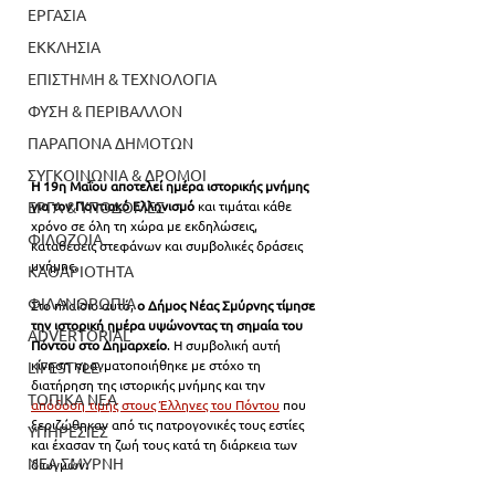
ΕΡΓΑΣΙΑ
ΕΚΚΛΗΣΙΑ
ΕΠΙΣΤΗΜΗ & ΤΕΧΝΟΛΟΓΙΑ
ΦΥΣΗ & ΠΕΡΙΒΑΛΛΟΝ
ΠΑΡΑΠΟΝΑ ΔΗΜΟΤΩΝ
ΣΥΓΚΟΙΝΩΝΙΑ & ΔΡΟΜΟΙ
Η 19η Μαΐου αποτελεί ημέρα ιστορικής μνήμης 
ΕΡΓΑ & ΥΠΟΔΟΜΕΣ
για τον Ποντιακό Ελληνισμό
 και τιμάται κάθε 
χρόνο σε όλη τη χώρα με εκδηλώσεις, 
ΦΙΛΟΖΩΙΑ
καταθέσεις στεφάνων και συμβολικές δράσεις 
μνήμης.
ΚΑΘΑΡΙΟΤΗΤΑ
ΦΙΛΑΝΘΡΩΠΙΑ
Στο πλαίσιο αυτό, 
ο Δήμος Νέας Σμύρνης τίμησε 
την ιστορική ημέρα υψώνοντας τη σημαία του 
ADVERTORIAL
Πόντου στο Δημαρχείο
. Η συμβολική αυτή 
κίνηση πραγματοποιήθηκε με στόχο τη 
LIFESTYLE
διατήρηση της ιστορικής μνήμης και την 
ΤΟΠΙΚΑ ΝΕΑ
απόδοση τιμής στους Έλληνες του Πόντου
 που 
ξεριζώθηκαν από τις πατρογονικές τους εστίες 
ΥΠΗΡΕΣΙΕΣ
και έχασαν τη ζωή τους κατά τη διάρκεια των 
ΝΕΑ ΣΜΥΡΝΗ
διωγμών.