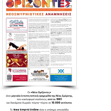
Οι
«Νέοι Ορίζοντες»
είναι
μηνιαία έντυπη τοπική εφημερίδα της Νέας Σμύρνης
,
που κυκλοφορεί ανελλιπώς
από το
1981
και διανέμεται δωρεάν πόρτα-πόρτα σε
10.000
αντίτυπα
.
Το
Nea Smyrni Online
είναι η επίσημη ιστοσελίδα