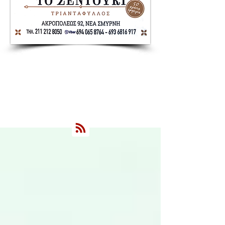
Nea Smyrni Online | Νέοι Ορίζοντες
Όλα τα Νέα της Νέας Σμύρνης