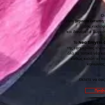
Ο
είναι
μηνιαία έντυπη
που κυκλοφ
και διανέμεται δωρ
Το
Nea Smyrni 
της εφημερίδας «Νέοι
όλα τα τοπικά νέα κα
καθώς καλύπτει ποι
κοινωνίας
Θέλετε να σας
Προβο
info@ns