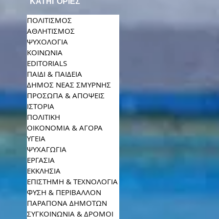
ΚΑΤΗΓΟΡΙΕΣ
ΠΟΛΙΤΙΣΜΟΣ
ΑΘΛΗΤΙΣΜΟΣ
ΨΥΧΟΛΟΓΙΑ
ΚΟΙΝΩΝΙΑ
EDITORIALS
ΠΑΙΔΙ & ΠΑΙΔΕΙΑ
ΔΗΜΟΣ ΝΕΑΣ ΣΜΥΡΝΗΣ
ΠΡΟΣΩΠΑ & ΑΠΟΨΕΙΣ
ΙΣΤΟΡΙΑ
ΠΟΛΙΤΙΚΗ
ΟΙΚΟΝΟΜΙΑ & ΑΓΟΡΑ
ΥΓΕΙΑ
ΨΥΧΑΓΩΓΙΑ
ΕΡΓΑΣΙΑ
ΕΚΚΛΗΣΙΑ
ΕΠΙΣΤΗΜΗ & ΤΕΧΝΟΛΟΓΙΑ
ΦΥΣΗ & ΠΕΡΙΒΑΛΛΟΝ
ΠΑΡΑΠΟΝΑ ΔΗΜΟΤΩΝ
ΣΥΓΚΟΙΝΩΝΙΑ & ΔΡΟΜΟΙ