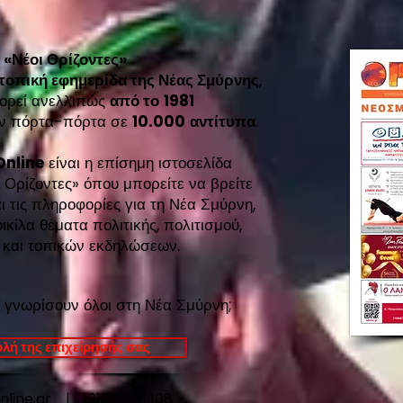
ι
«Νέοι Ορίζοντες»
 τοπική εφημερίδα της Νέας Σμύρνης
,
ορεί ανελλιπώς
από το
1981
εάν πόρτα-πόρτα σε
10.000
αντίτυπα
.
Online
είναι η επίσημη ιστοσελίδα
 Ορίζοντες»
όπου μπορείτε να βρείτε
ι τις πληροφορίες για τη Νέα Σμύρνη,
κίλα θέματα πολιτικής, πολιτισμού,
 και τοπικών εκδηλώσεων.
 γνωρίσουν όλοι στη Νέα Σμύρνη;
λή της επιχείρησής σας
online.gr |
210 93 51 108