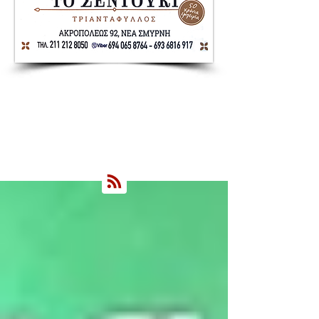
Nea Smyrni Online | Νέοι Ορίζοντες
Όλα τα Νέα της Νέας Σμύρνης