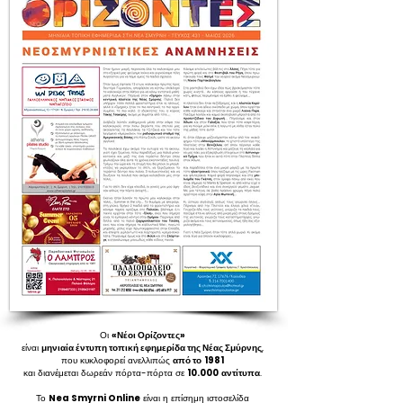
Οι
«Νέοι Ορίζοντες»
είναι
μηνιαία έντυπη τοπική εφημερίδα της Νέας Σμύρνης
,
που κυκλοφορεί ανελλιπώς
από το
1981
και διανέμεται δωρεάν πόρτα-πόρτα σε
10.000
αντίτυπα
.
Το
Nea Smyrni Online
είναι η επίσημη ιστοσελίδα