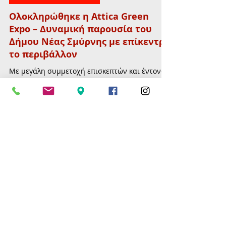
31 Μαΐ
διαβάστηκε 2 λεπτά
ΔΗΜΟΣ ΝΕΑΣ ΣΜΥΡΝΗΣ
Ολοκληρώθηκε η Attica Green
Expo – Δυναμική παρουσία του
Δήμου Νέας Σμύρνης με επίκεντρο
το περιβάλλον
Με μεγάλη συμμετοχή επισκεπτών και έντονο
ενδιαφέρον για ζητήματα περιβάλλοντος και
βιώσιμης ανάπτυξης ολοκληρώθηκε στο
Κλειστό Γήπεδο Tae Kwon Do η 5η Attica Green
Expo, η μεγαλύτερη περιβαλλοντική έκθεση της
χώρας, στην οποία συμμετείχε ενεργά και ο
Δήμος Νέας Σμύρνης.