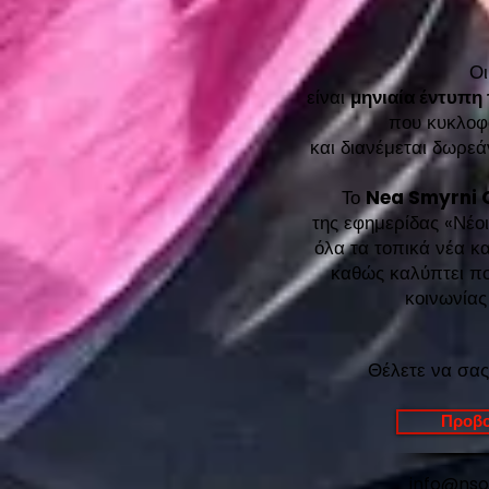
Ο
είναι
μηνιαία έντυπη
που κυκλοφ
και διανέμεται δωρ
Το
Nea Smyrni 
της εφημερίδας «Νέοι
όλα τα τοπικά νέα κα
καθώς καλύπτει ποι
κοινωνίας
Θέλετε να σας
Προβο
info@ns