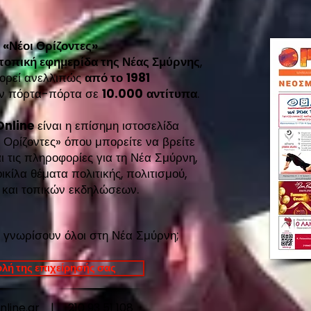
ι
«Νέοι Ορίζοντες»
 τοπική εφημερίδα της Νέας Σμύρνης
,
ορεί ανελλιπώς
από το
1981
εάν πόρτα-πόρτα σε
10.000
αντίτυπα
.
Online
είναι η επίσημη ιστοσελίδα
 Ορίζοντες»
όπου μπορείτε να βρείτε
ι τις πληροφορίες για τη Νέα Σμύρνη,
κίλα θέματα πολιτικής, πολιτισμού,
 και τοπικών εκδηλώσεων.
 γνωρίσουν όλοι στη Νέα Σμύρνη;
λή της επιχείρησής σας
online.gr |
210 93 51 108