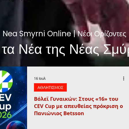
Nea Smyrni Online | Νέοι Ορίζοντες
 τα Νέα της Νέας Σμύ
16 Ιουλ
ΑΘΛΗΤΙΣΜΟΣ
Βόλεϊ Γυναικών: Στους «16» του
CEV Cup με απευθείας πρόκριση ο
Πανιώνιος Betsson