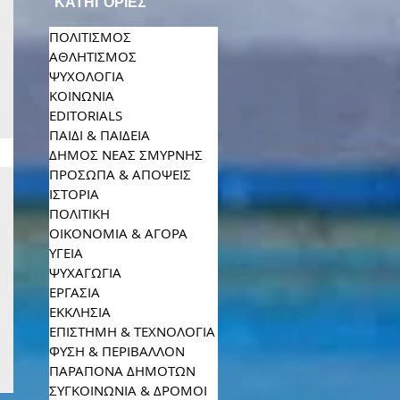
ΚΑΤΗΓΟΡΙΕΣ
ΠΟΛΙΤΙΣΜΟΣ
ΑΘΛΗΤΙΣΜΟΣ
ΨΥΧΟΛΟΓΙΑ
ΚΟΙΝΩΝΙΑ
EDITORIALS
ΠΑΙΔΙ & ΠΑΙΔΕΙΑ
ΔΗΜΟΣ ΝΕΑΣ ΣΜΥΡΝΗΣ
ΠΡΟΣΩΠΑ & ΑΠΟΨΕΙΣ
ΙΣΤΟΡΙΑ
ΠΟΛΙΤΙΚΗ
ΟΙΚΟΝΟΜΙΑ & ΑΓΟΡΑ
ΥΓΕΙΑ
ΨΥΧΑΓΩΓΙΑ
ΕΡΓΑΣΙΑ
ΕΚΚΛΗΣΙΑ
ΕΠΙΣΤΗΜΗ & ΤΕΧΝΟΛΟΓΙΑ
ΦΥΣΗ & ΠΕΡΙΒΑΛΛΟΝ
ΠΑΡΑΠΟΝΑ ΔΗΜΟΤΩΝ
ΣΥΓΚΟΙΝΩΝΙΑ & ΔΡΟΜΟΙ