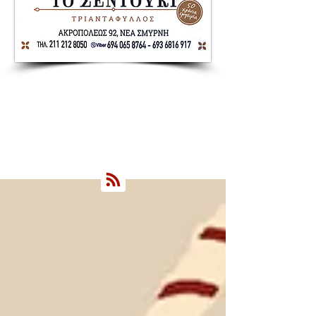
Nea Smyrni Online | Νέοι Ορίζοντες
Όλα τα Νέα της Νέας Σμύρνης