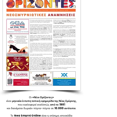
Οι
«Νέοι Ορίζοντες»
είναι
μηνιαία έντυπη τοπική εφημερίδα της Νέας Σμύρνης
,
που κυκλοφορεί ανελλιπώς
από το
1981
και διανέμεται δωρεάν πόρτα-πόρτα σε
10.000
αντίτυπα
.
Το
Nea Smyrni Online
είναι η επίσημη ιστοσελίδα