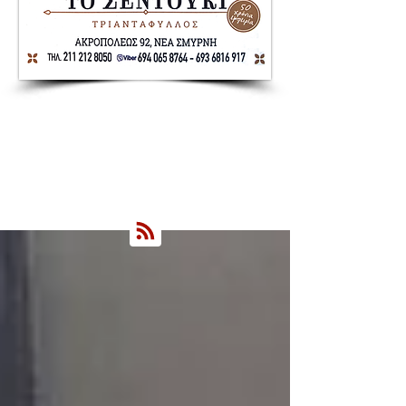
Nea Smyrni Online | Νέοι Ορίζοντες
Όλα τα Νέα της Νέας Σμύρνης