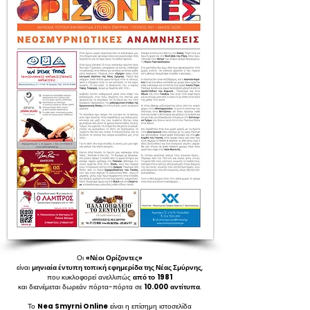
Οι
«Νέοι Ορίζοντες»
είναι
μηνιαία έντυπη τοπική εφημερίδα της Νέας Σμύρνης
,
που κυκλοφορεί ανελλιπώς
από το
1981
και διανέμεται δωρεάν πόρτα-πόρτα σε
10.000
αντίτυπα
.
Το
Nea Smyrni Online
είναι η επίσημη ιστοσελίδα