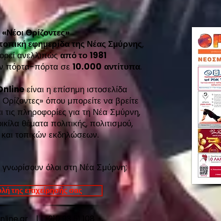
ι
«Νέοι Ορίζοντες»
 τοπική εφημερίδα της Νέας Σμύρνης
,
ορεί ανελλιπώς
από το
1981
εάν πόρτα-πόρτα σε
10.000
αντίτυπα
.
Online
είναι η επίσημη ιστοσελίδα
 Ορίζοντες»
όπου μπορείτε να βρείτε
ι τις πληροφορίες για τη Νέα Σμύρνη,
κίλα θέματα πολιτικής, πολιτισμού,
 και τοπικών εκδηλώσεων.
 γνωρίσουν όλοι στη Νέα Σμύρνη;
λή της επιχείρησής σας
online.gr |
210 93 51 108