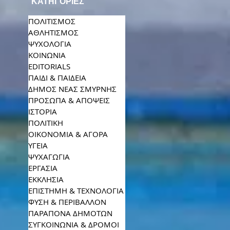
ΚΑΤΗΓΟΡΙΕΣ
ΠΟΛΙΤΙΣΜΟΣ
ΑΘΛΗΤΙΣΜΟΣ
ΨΥΧΟΛΟΓΙΑ
ΚΟΙΝΩΝΙΑ
EDITORIALS
ΠΑΙΔΙ & ΠΑΙΔΕΙΑ
ΔΗΜΟΣ ΝΕΑΣ ΣΜΥΡΝΗΣ
ΠΡΟΣΩΠΑ & ΑΠΟΨΕΙΣ
ΙΣΤΟΡΙΑ
ΠΟΛΙΤΙΚΗ
ΟΙΚΟΝΟΜΙΑ & ΑΓΟΡΑ
ΥΓΕΙΑ
ΨΥΧΑΓΩΓΙΑ
ΕΡΓΑΣΙΑ
ΕΚΚΛΗΣΙΑ
ΕΠΙΣΤΗΜΗ & ΤΕΧΝΟΛΟΓΙΑ
ΦΥΣΗ & ΠΕΡΙΒΑΛΛΟΝ
ΠΑΡΑΠΟΝΑ ΔΗΜΟΤΩΝ
ΣΥΓΚΟΙΝΩΝΙΑ & ΔΡΟΜΟΙ