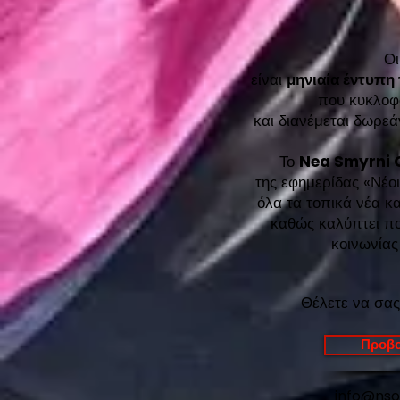
Ο
είναι
μηνιαία έντυπη
που κυκλοφ
και διανέμεται δωρ
Το
Nea Smyrni 
της εφημερίδας «Νέοι
όλα τα τοπικά νέα κα
καθώς καλύπτει ποι
κοινωνίας
Θέλετε να σας
Προβο
info@ns