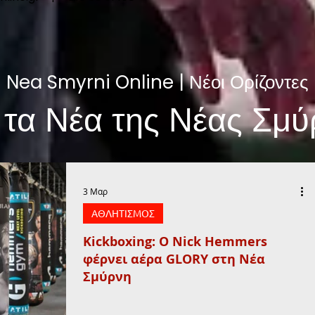
Nea Smyrni Online | Νέοι Ορίζοντες
 τα Νέα της Νέας Σμύ
3 Μαρ
ΑΘΛΗΤΙΣΜΟΣ
Kickboxing: Ο Nick Hemmers
φέρνει αέρα GLORY στη Νέα
Σμύρνη