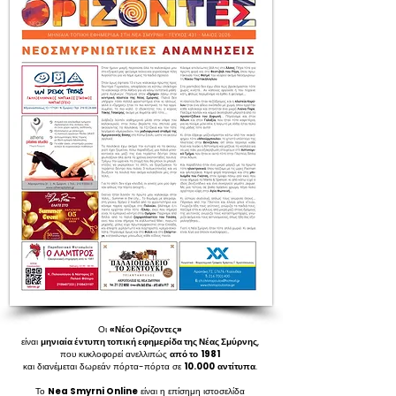
Οι
«Νέοι Ορίζοντες»
είναι
μηνιαία έντυπη τοπική εφημερίδα της Νέας Σμύρνης
,
που κυκλοφορεί ανελλιπώς
από το
1981
και διανέμεται δωρεάν πόρτα-πόρτα σε
10.000
αντίτυπα
.
Το
Nea Smyrni Online
είναι η επίσημη ιστοσελίδα