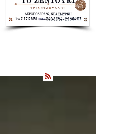
Nea Smyrni Online | Νέοι Ορίζοντες
Όλα τα Νέα της Νέας Σμύρνης