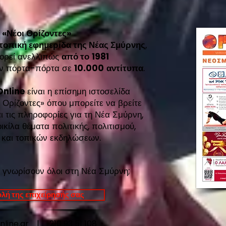
ι
«Νέοι Ορίζοντες»
 τοπική εφημερίδα της Νέας Σμύρνης
,
ορεί ανελλιπώς
από το
1981
εάν πόρτα-πόρτα σε
10.000
αντίτυπα
.
Online
είναι η επίσημη ιστοσελίδα
 Ορίζοντες»
όπου μπορείτε να βρείτε
ι τις πληροφορίες για τη Νέα Σμύρνη,
κίλα θέματα πολιτικής, πολιτισμού,
 και τοπικών εκδηλώσεων.
 γνωρίσουν όλοι στη Νέα Σμύρνη;
λή της επιχείρησής σας
online.gr |
210 93 51 108