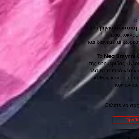
Ο
είναι
μηνιαία έντυπη
που κυκλοφ
και διανέμεται δωρ
Το
Nea Smyrni 
της εφημερίδας «Νέοι
όλα τα τοπικά νέα κα
καθώς καλύπτει ποι
κοινωνίας
Θέλετε να σας
Προβο
info@ns