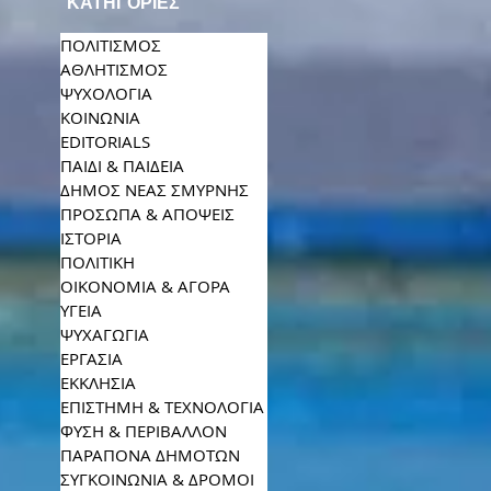
ΚΑΤΗΓΟΡΙΕΣ
ΠΟΛΙΤΙΣΜΟΣ
ΑΘΛΗΤΙΣΜΟΣ
ΨΥΧΟΛΟΓΙΑ
ΚΟΙΝΩΝΙΑ
EDITORIALS
ΠΑΙΔΙ & ΠΑΙΔΕΙΑ
ΔΗΜΟΣ ΝΕΑΣ ΣΜΥΡΝΗΣ
ΠΡΟΣΩΠΑ & ΑΠΟΨΕΙΣ
ΙΣΤΟΡΙΑ
ΠΟΛΙΤΙΚΗ
ΟΙΚΟΝΟΜΙΑ & ΑΓΟΡΑ
ΥΓΕΙΑ
ΨΥΧΑΓΩΓΙΑ
ΕΡΓΑΣΙΑ
ΕΚΚΛΗΣΙΑ
ΕΠΙΣΤΗΜΗ & ΤΕΧΝΟΛΟΓΙΑ
ΦΥΣΗ & ΠΕΡΙΒΑΛΛΟΝ
ΠΑΡΑΠΟΝΑ ΔΗΜΟΤΩΝ
ΣΥΓΚΟΙΝΩΝΙΑ & ΔΡΟΜΟΙ