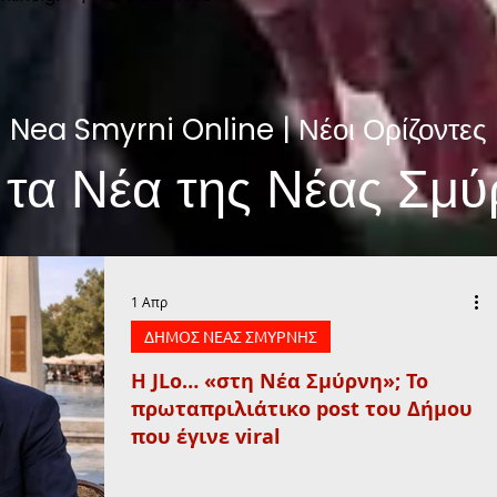
Nea Smyrni Online | Νέοι Ορίζοντες
 τα Νέα της Νέας Σμύ
1 Απρ
ΔΗΜΟΣ ΝΕΑΣ ΣΜΥΡΝΗΣ
Η JLo… «στη Νέα Σμύρνη»; Το
πρωταπριλιάτικο post του Δήμου
που έγινε viral