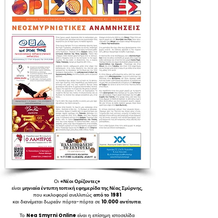
Οι
«Νέοι Ορίζοντες»
είναι
μηνιαία έντυπη τοπική εφημερίδα της Νέας Σμύρνης
,
που κυκλοφορεί ανελλιπώς
από το
1981
και διανέμεται δωρεάν πόρτα-πόρτα σε
10.000
αντίτυπα
.
Το
Nea Smyrni Online
είναι η επίσημη ιστοσελίδα