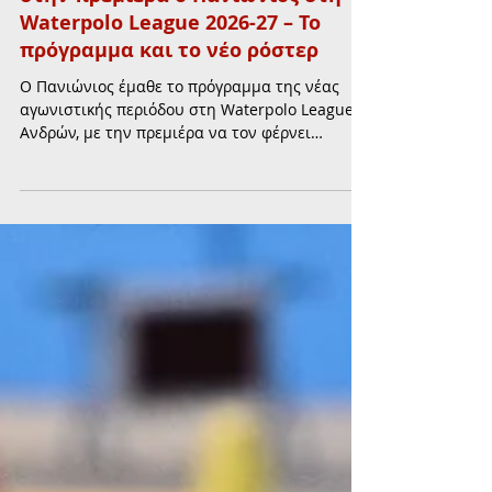
ΑΘΛΗΤΙΣΜΟΣ
Πόλο Ανδρών: Με Βουλιαγμένη
στην πρεμιέρα ο Πανιώνιος στη
Waterpolo League 2026-27 – Το
πρόγραμμα και το νέο ρόστερ
Ο Πανιώνιος έμαθε το πρόγραμμα της νέας
αγωνιστικής περιόδου στη Waterpolo League
Ανδρών, με την πρεμιέρα να τον φέρνει
αντιμέτωπο με τη Βουλιαγμένη στις 26
Σεπτεμβρίου. Η ομάδα της Νέας Σμύρνης
μπαίνει στη νέα σεζόν με νέο προπονητή,
σημαντικές μεταγραφές και ανανεώσεις
βασικών στελεχών.