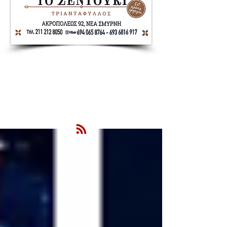
Nea Smyrni Online | Νέοι Ορίζοντες
Όλα τα Νέα της Νέας Σμύρνης